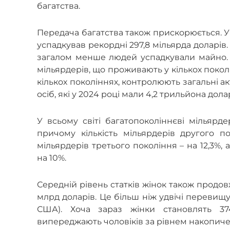
багатства.
Передача багатства також прискорюється. У 2
успадкував рекордні 297,8 мільярда доларів.
загалом менше людей успадкували майно. У
мільярдерів, що проживають у кількох покол
кількох поколіннях, контролюють загальні ак
осіб, які у 2024 році мали 4,2 трильйона долар
У всьому світі багатопоколіннєві мільяр
причому кількість мільярдерів другого пок
мільярдерів третього покоління –
на 12,3%,
на 10%.
Середній рівень статків жінок також продов
млрд доларів. Це більш ніж удвічі перевищу
США). Хоча зараз жінки становлять 37
випереджають чоловіків за рівнем накопичен