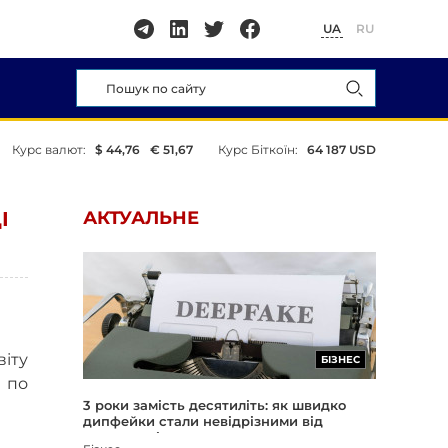
UA
RU
Курс валют:
$ 44,76
€ 51,67
Курс Біткоїн:
64 187 USD
І
АКТУАЛЬНЕ
віту
БІЗНЕС
 по
3 роки замість десятиліть: як швидко
дипфейки стали невідрізними від
реальності