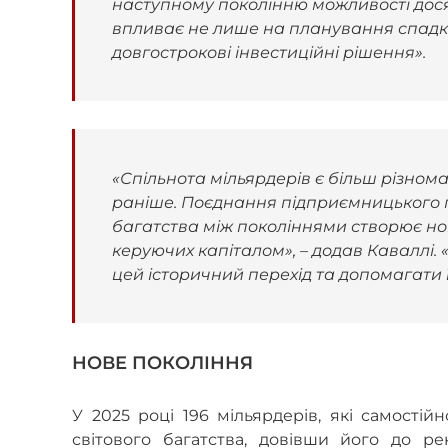
наступному поколінню можливості досяг
впливає не лише на планування спадкоє
довгострокові інвестиційні рішення».
«Спільнота мільярдерів є більш різном
раніше. Поєднання підприємницького пр
багатства між поколіннями створює нові
керуючих капіталом», – додав Каваллі.
цей історичний перехід та допомагати 
НОВЕ ПОКОЛІННЯ
У 2025 році 196 мільярдерів, які самостій
світового багатства, довівши його до р