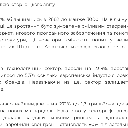
сю історію цього звіту.
,8%, збільшившись з 2682 до майже 3000. На відміну
оці, це зростання було зумовлене сміливим створе
маркетингового програмного забезпечення та генет
аструктури, ці новатори змінюють попит у вели
ених Штатів та Азіатсько-Тихоокеанського регіон
 в технологічний сектор, зросли на 23,8%, зроста
лося до 5,3%, оскільки європейська індустрія роз
х брендів. Незважаючи на це, сектор залишаєт
в.
вало найшвидше – на 27,1% до 1,7 трильйона долар
а нових мільярдерів. Багатство у секторі фінансо
а доларів завдяки сильним ринкам та відновле
і заробили свої гроші, становлять 80% від загаль