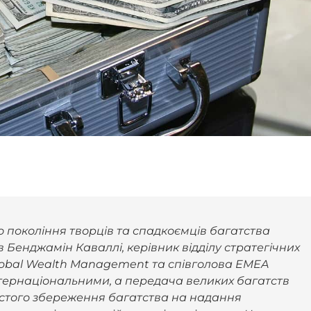
о покоління творців та спадкоємців багатства
 Бенджамін Каваллі, керівник відділу стратегічних
 Global Wealth Management та співголова EMEA
інтернаціональними, а передача великих багатств
остого збереження багатства на надання