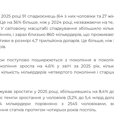
025 році 91 спадкоємець (64 з них чоловіки та 27 жі
 Це на 36% більше, ніж у 2024 році, незважаючи на те
 світовому масштабі спадкування збільшило кількі
іннях, і зараз близько 860 мільярдерів, що проживаю
тиви в розмірі 4,7 трильйона доларів. Це більше, ніж
ів.
дери поступово поширюються з покоління в поколін
оління зросла на 4,6% у звіті за 2025 рік, кільк
 а кількість мільярдерів четвертого покоління і старш
жував зростати у 2025 році, збільшившись на 8,4% до
є темпи зростання у чоловіків (3,2% до 5,4 млрд дол
4 мільярдери порівняно з 2545 чоловіками, в
ня статків протягом чотирьох років поспіль.