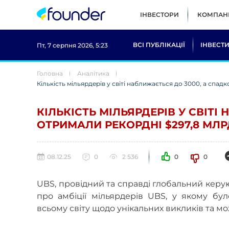
ІНВЕСТОРИ
КОМПАНІ
ВСІ ПУБЛІКАЦІЇ
ІНВЕСТИ
Пт, 7 серпня 2026, 5:23
Головна
Аналітика
Кількість мільярдерів у світі наближається до 3000, а спад
КІЛЬКІСТЬ МІЛЬЯРДЕРІВ У СВІТ
ОТРИМАЛИ РЕКОРДНІ $297,8 МЛРД
08.12.25
0
2 536
0
0
UBS, провідний та справді глобальний керую
про амбіції мільярдерів UBS, у якому бу
всьому світу щодо унікальних викликів та м