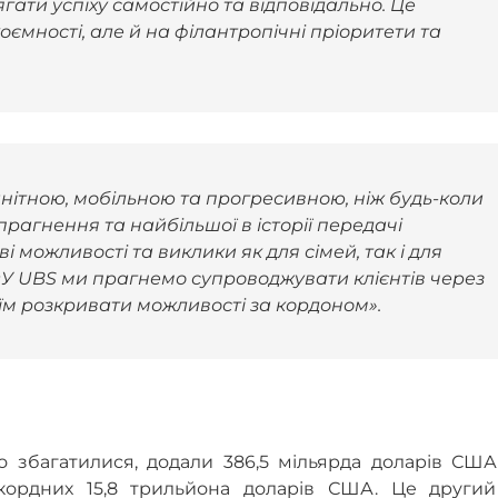
ати успіху самостійно та відповідально. Це
мності, але й на філантропічні пріоритети та
анітною, мобільною та прогресивною, ніж будь-коли
агнення та найбільшої в історії передачі
 можливості та виклики як для сімей, так і для
 «У UBS ми прагнемо супроводжувати клієнтів через
їм розкривати можливості за кордоном».
но збагатилися, додали 386,5 мільярда доларів СШ
екордних 15,8 трильйона доларів США. Це другий