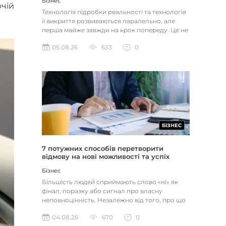
Бізнес
ючій
Технологія підробки реальності та технологія
її викриття розвиваються паралельно, але
перша майже завжди на крок попереду. Це не
метафора, а те, як вл...
05.08.26
633
0
БІЗНЕС
7 потужних способів перетворити
відмову на нові можливості та успіх
Бізнес
Більшість людей сприймають слово «ні» як
фінал, поразку або сигнал про власну
неповноцінність. Незалежно від того, про що
йдеться — відхилене резюме,...
04.08.26
670
0