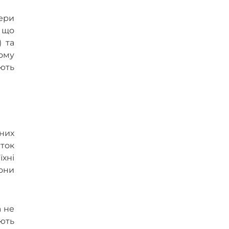
ери
 що
) та
ому
ають
аних
иток
їхні
они
а не
ують