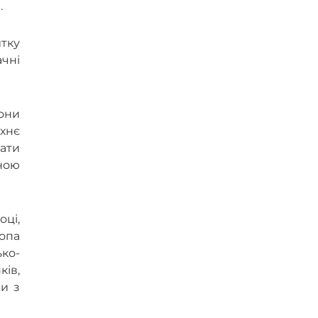
.
итку
ачні
вони
їхнє
ати
ьною
ці,
ропа
ко-
ків,
ри з