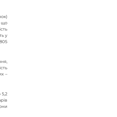
нок)
, що
сть
ть у
 805
ня,
ість
их –
 5,2
арів
они