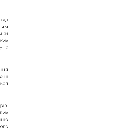
 від
нням
ики
ких
у є
ння
коші
ься
ів,
вих
нню
ного