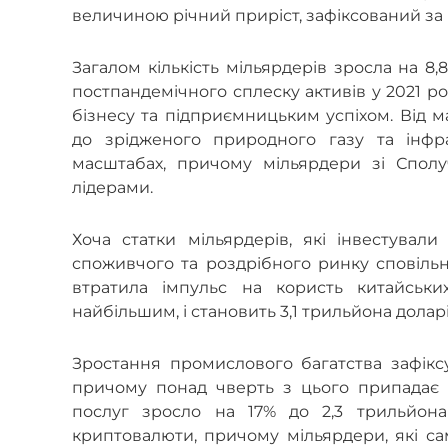
величиною річний приріст, зафіксований за в
Загалом кількість мільярдерів зросла на 8
постпандемічного сплеску активів у 2021 р
бізнесу та підприємницьким успіхом. Від 
до зрідженого природного газу та інфр
масштабах, причому мільярдери зі Сполуч
лідерами.
Хоча статки мільярдерів, які інвестували
споживчого та роздрібного ринку сповільни
втратила імпульс на користь китайськи
найбільшим, і становить 3,1 трильйона доларі
Зростання промислового багатства зафіксу
причому понад чверть з цього припадає н
послуг зросло на 17% до 2,3 трильйон
криптовалюти, причому мільярдери, які сам