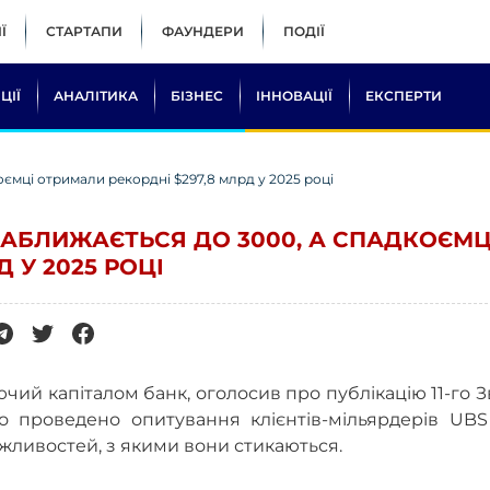
Ї
СТАРТАПИ
ФАУНДЕРИ
ПОДІЇ
ЦІЇ
АНАЛІТИКА
БІЗНЕС
ІННОВАЦІЇ
ЕКСПЕРТИ
коємці отримали рекордні $297,8 млрд у 2025 році
І НАБЛИЖАЄТЬСЯ ДО 3000, А СПАДКОЄМЦ
 У 2025 РОЦІ
чий капіталом банк, оголосив про публікацію 11-го З
ло проведено опитування клієнтів-мільярдерів UBS
ожливостей, з якими вони стикаються.