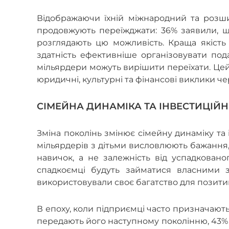
Відображаючи їхній міжнародний та розши
продовжують переїжджати: 36% заявили, щ
розглядають цю можливість. Краща якість 
здатність ефективніше організовувати по
мільярдери можуть вирішити переїхати. Цей 
юридичні, культурні та фінансові виклики ч
СІМЕЙНА ДИНАМІКА ТА ІНВЕСТИЦІЙН
Зміна поколінь змінює сімейну динаміку та 
мільярдерів з дітьми висловлюють бажання,
навичок, а не залежність від успадкованог
спадкоємці будуть займатися власними 
використовували своє багатство для позитив
В епоху, коли підприємці часто призначають
передають його наступному поколінню, 43% 