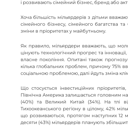
і розвивають сімейний бізнес, бренд або а
Хоча більшість мільярдерів з дітьми вважа
сімейного бізнесу, сімейного багатства та
зміни в
пріоритетах у майбутньому.
Як правило, мільярдери вважають, що молод
цінують технологічний прогрес та інновації,
власне покоління. Опитані також прогноз
кілька глобальних проблем, причому 75% вв
соціальною проблемою, далі йдуть зміна клімат
Що стосується інвестиційних пріоритетів,
Північна Америка залишається головним нап
(40%) та Великий Китай (34%). На тлі в
Тихоокеанського регіону в цілому, 42% міль
що розвиваються, протягом наступних 12 м
десяти (43%) мільярдерів планують збільшити