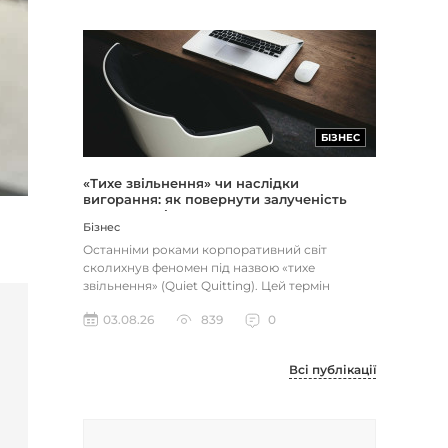
БІЗНЕС
«Тихе звільнення» чи наслідки
вигорання: як повернути залученість
через сенс і мету
Бізнес
Останніми роками корпоративний світ
сколихнув феномен під назвою «тихе
звільнення» (Quiet Quitting). Цей термін
описує поведінку працівників, які свід...
03.08.26
839
0
Всі публікації