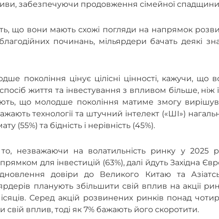
ктиви, забезпечуючи продовження сімейної спадщини
ють, що вони мають схожі погляди на напрямок розв
 благодійних починань, мільярдери бачать деякі зн
ше покоління цінує цілісні цінності, кажучи, що 
 спосіб життя та інвестування з впливом більше, ніж 
ують, що молодше покоління матиме змогу вирішув
ажають технології та штучний інтелект («ШІ») нагал
у (55%) та бідність і нерівність (45%).
 то, незважаючи на волатильність ринку у 2025 ро
рямком для інвестицій (63%), далі йдуть Західна Єв
ідновлення довіри до Великого Китаю та Азіатсь
ярдерів планують збільшити свій вплив на акції рин
ісяців. Серед акцій розвинених ринків понад чоти
 свій вплив, тоді як 7% бажають його скоротити.