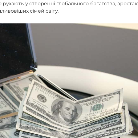
 рухають у створенні глобального багатства, зроста
ливовіших сімей світу.