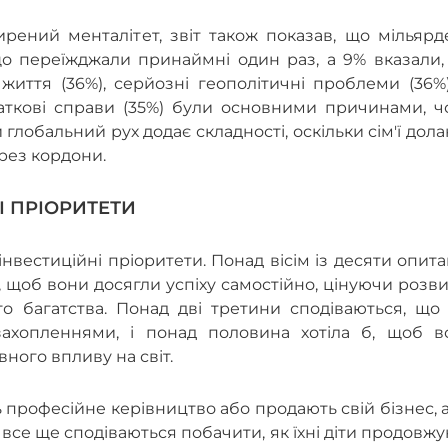
рений менталітет, звіт також показав, що мільярд
о переїжджали принаймні один раз, а 9% вказали,
життя (36%), серйозні геополітичні проблеми (36%
даткові справи (35%) були основними причинами, ч
глобальний рух додає складності, оскільки сім'ї дол
ерез кордони.
І ПРІОРИТЕТИ
інвестиційні пріоритети. Понад вісім із десяти опит
 щоб вони досягли успіху самостійно, цінуючи розв
о багатства. Понад дві третини сподіваються, що 
захопленнями, і понад половина хотіла б, щоб в
ного впливу на світ.
 професійне керівництво або продають свій бізнес, 
все ще сподіваються побачити, як їхні діти продовж