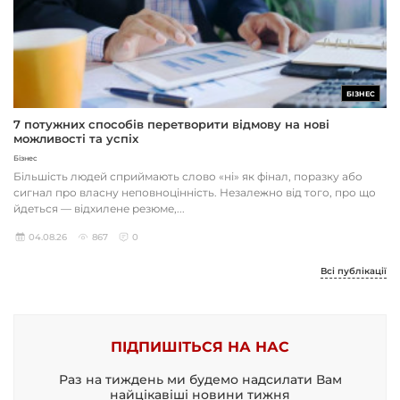
БІЗНЕС
7 потужних способів перетворити відмову на нові
можливості та успіх
Бізнес
Більшість людей сприймають слово «ні» як фінал, поразку або
сигнал про власну неповноцінність. Незалежно від того, про що
йдеться — відхилене резюме,...
04.08.26
867
0
Всі публікації
ПІДПИШІТЬСЯ НА НАС
Раз на тиждень ми будемо надсилати Вам
найцікавіші новини тижня