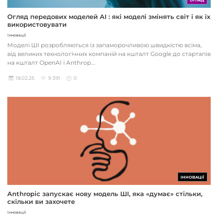
ОГЛЯД
Огляд передових моделей AI : які моделі змінять світ і як їх
використовувати
Інновації
Моделі ШІ розробляються із запаморочливою швидкістю всіма,
від великих технологічних компаній на кшталт Google до стартапів
на кшталт OpenAI і Anthrop...
18.02.25
9 391
0
ІННОВАЦІЇ
Anthropic запускає нову модель ШІ, яка «думає» стільки,
скільки ви захочете
Інновації