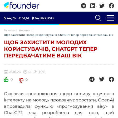
$ 44,76
€ 51,61
₿
64 963 USD
Головна
Новини
Щоб захистити молодих користувачів, ChatGPT тепер передбачатиме ваш вік
ЩОБ ЗАХИСТИТИ МОЛОДИХ
КОРИСТУВАЧІВ, CHATGPT ТЕПЕР
ПЕРЕДБАЧАТИМЕ ВАШ ВІК
21.01.26
0
1 971
0
0
Оскільки занепокоєння щодо впливу штучного
інтелекту на молодь продовжує зростати, OpenAI
впровадила функцію «прогнозування віку» в
ChatGPT, яка розроблена для того, щоб