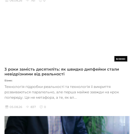
06.08.26
761
0
БІЗНЕС
3 роки замість десятиліть: як швидко дипфейки стали
невідрізними від реальності
Бізнес
Технологія підробки реальності та технологія її викриття
розвиваються паралельно, але перша майже завжди на крок
попереду. Це не метафора, а те, як вл...
05.08.26
837
0