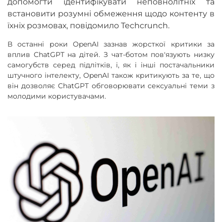
допомогти ідентифікувати неповнолітніх та
встановити розумні обмеження щодо контенту в
їхніх розмовах, повідомило
T
echcrunch.
В останні роки OpenAI зазнав жорсткої критики за
вплив ChatGPT на дітей. З чат-ботом пов'язують низку
самогубств серед підлітків, і, як і інші постачальники
штучного інтелекту, OpenAI також критикують за те, що
він дозволяє ChatGPT обговорювати сексуальні теми з
молодими користувачами.