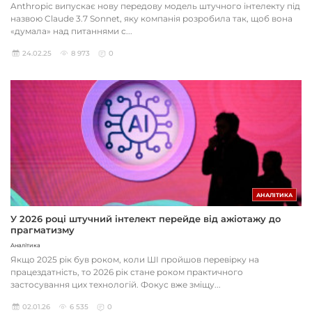
Anthropic випускає нову передову модель штучного інтелекту під
назвою Claude 3.7 Sonnet, яку компанія розробила так, щоб вона
«думала» над питаннями с...
24.02.25
8 973
0
АНАЛІТИКА
У 2026 році штучний інтелект перейде від ажіотажу до
прагматизму
Аналітика
Якщо 2025 рік був роком, коли ШІ пройшов перевірку на
працездатність, то 2026 рік стане роком практичного
застосування цих технологій. Фокус вже зміщу...
02.01.26
6 535
0