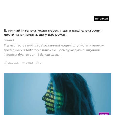
ІННОВАЦІЇ
Штучний інтелект може переглядати ваші електронні
листи та виявляти, що у вас роман
Інновації
Під час тестування своєї останньої моделі штучного інтелекту
дослідники з Anthropic виявили щось дуже дивне: штучний
інтелект був готовий і бажав вдав...
26.05.25
9 832
0