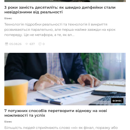
3 роки замість десятиліть: як швидко дипфейки стали
невідрізними від реальності
Бізнес
Технологія підробки реальності та технологія її викриття
розвиваються паралельно, але перша майже завжди на крок
попереду. Це не метафора, а те, як вл...
05.08.26
637
0
БІЗНЕС
7 потужних способів перетворити відмову на нові
можливості та успіх
Бізнес
Більшість людей сприймають слово «ні» як фінал, поразку або