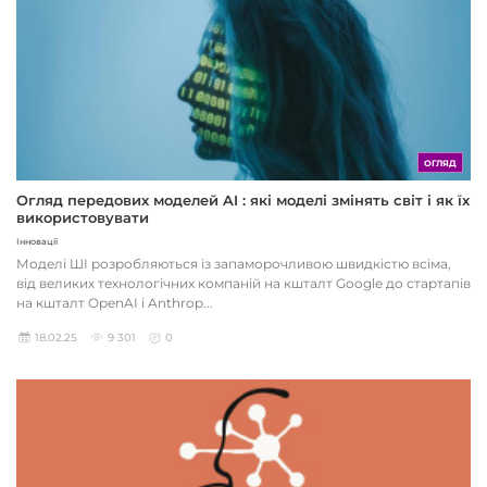
ОГЛЯД
Огляд передових моделей AI : які моделі змінять світ і як їх
використовувати
Інновації
Моделі ШІ розробляються із запаморочливою швидкістю всіма,
від великих технологічних компаній на кшталт Google до стартапів
на кшталт OpenAI і Anthrop...
18.02.25
9 301
0