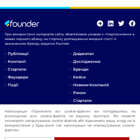
При використанні матеріалів сайту обов'язковою умовою є гіперпосилання в
межах першого абзацу на сторінку розташування вихідної статті із
зазначенням бренду видання Founder
Публікації
Диджитал
Компанії
Дослідження
Стартапи
Бренди
Фаундери
Кейси
Події
Новини Компаній
Ринок
Стартапи
Натиснувши «Прийняти всі cookie-файли» ви погоджуєтесь на
Про Компанію
розміщення всіх cookie-файлів на вашому пристрої. Ви можете
Реклама
змінювати налаштування cookie-файлів або відкликати вашу згоду на їх
використання у будь-який час натиснувши на «Налаштування cookie-
Контакти
файлів».