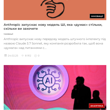
ІННОВАЦІЇ
Anthropic запускає нову модель ШІ, яка «думає» стільки,
скільки ви захочете
Інновації
Anthropic випускає нову передову модель штучного інтелекту під
назвою Claude 3.7 Sonnet, яку компанія розробила так, щоб вона
«думала» над питаннями с...
24.02.25
8 912
0
АНАЛІТИКА