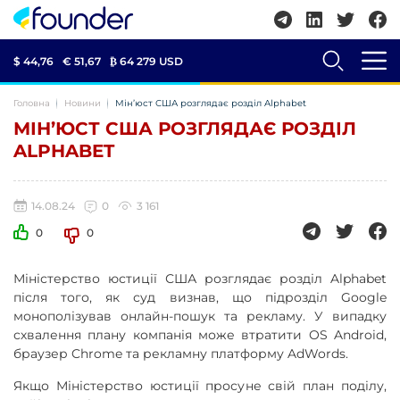
$ 44,76
€ 51,67
₿
64 279 USD
Головна
Новини
Мін’юст США розглядає розділ Alphabet
МІН’ЮСТ США РОЗГЛЯДАЄ РОЗДІЛ
ALPHABET
14.08.24
0
3 161
0
0
Міністерство юстиції США розглядає розділ Alphabet
після того, як суд визнав, що підрозділ Google
монополізував онлайн-пошук та рекламу. У випадку
схвалення плану компанія може втратити OS Android,
браузер Chrome та рекламну платформу AdWords.
Якщо Міністерство юстиції просуне свій план поділу,