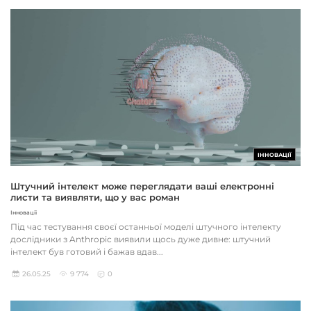
ІННОВАЦІЇ
Штучний інтелект може переглядати ваші електронні
листи та виявляти, що у вас роман
Інновації
Під час тестування своєї останньої моделі штучного інтелекту
дослідники з Anthropic виявили щось дуже дивне: штучний
інтелект був готовий і бажав вдав...
26.05.25
9 774
0