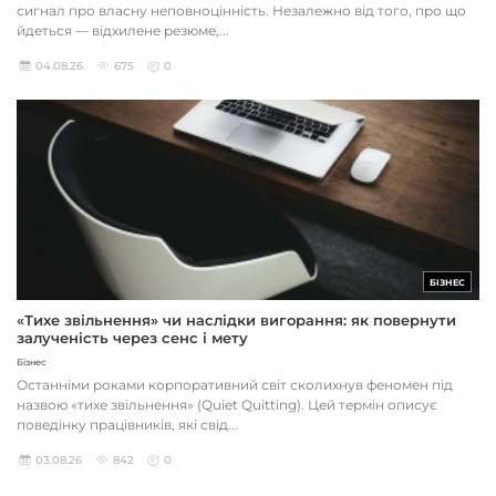
сигнал про власну неповноцінність. Незалежно від того, про що
йдеться — відхилене резюме,...
04.08.26
675
0
БІЗНЕС
«Тихе звільнення» чи наслідки вигорання: як повернути
залученість через сенс і мету
Бізнес
Останніми роками корпоративний світ сколихнув феномен під
назвою «тихе звільнення» (Quiet Quitting). Цей термін описує
поведінку працівників, які свід...
03.08.26
842
0