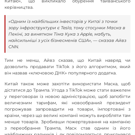
Китаю», що викликало обурення тайванського
керівництва.
«Одним із найбільших інвесторів у Китаї з точки
зору інфраструктури є Tesla, тому стосунки Маска в
Пекіні, за винятком Тіма Кука з Apple, мабуть,
найсильніші з усіх бізнесменів США», — сказав Айвз
CNN.
Тим не менш, Айвз сказав, що Китай навряд чи
дозволить продавати TikTok з його алгоритмом, який
він назвав «ключовою ДНК» популярного додатка.
Китай також може захотіти використати Маска, щоб
дістатися до Трампа. Угода з TikTok може стати важелем
у переговорах із новою адміністрацією, щоб запобігти
величезним тарифам, які новообраний президент
погрожував запровадити на товари, імпортовані з
країни, через що великі компанії можуть виробляти там
менше товарів. Зробивши пожертвування на кампанію
з переобрання Трампа, Маск став одним із його
найближчих радників і, як повідомляється, приєднався