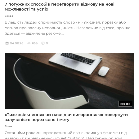
7 потужних способів перетворити відмову на нові
можливості та успіх
Бізнес
Більшість людей сприймають слово «ні» як фінал, поразку або
сигнал про власну неповноцінність. Незалежно від того, про що
йдеться — відхилене резюме,...
04.08.26
659
0
БІЗНЕС
«Тихе звільнення» чи наслідки вигорання: як повернути
залученість через сенс і мету
Бізнес
Останніми роками корпоративний світ сколихнув феномен під
назвою «тихе звільнення» (Quiet Quitting). Цей термін описує