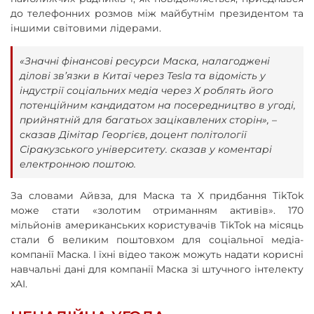
до телефонних розмов між майбутнім президентом та
іншими світовими лідерами.
«Значні фінансові ресурси Маска, налагоджені
ділові зв’язки в Китаї через Tesla та відомість у
індустрії соціальних медіа через X роблять його
потенційним кандидатом на посередництво в угоді,
прийнятній для багатьох зацікавлених сторін», –
сказав Дімітар Георгієв, доцент політології
Сіракузського університету. сказав у коментарі
електронною поштою.
За словами Айвза, для Маска та X придбання TikTok
може стати «золотим отриманням активів». 170
мільйонів американських користувачів TikTok на місяць
стали б великим поштовхом для соціальної медіа-
компанії Маска. І їхні відео також можуть надати корисні
навчальні дані для компанії Маска зі штучного інтелекту
xAI.