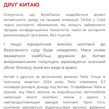
ДРУГ КИТАЮ
Очікується, що ByteDance знадобиться дозвіл
китайського уряду на продаж операцій TikTok у США
через експортні обмеження, які можуть заборонити
продаж конфіденційних технологій, таких як алгоритм
рекомендацій програми, без ліцензії.
І якщо юридичний виклик компанії до
Верховного суду буде невдалим, Маск може
вважатися найбільш дружнім до Китаю
американським покупцем, враховуючи значний
обсяг бізнесу, який він веде в країні.
Китай є другим за величиною ринком Tesla. Лише в
третьому кварталі 2024 року Tesla отримала 5,7
мільярда доларів доходу від Китаю. Гігафабрика Tesla в
Шанхаї, яку Маск хвалив як виробництво автомобілів
найвищої якості компанії, також є одним з
найпродуктивніших заводів компанії. Крім того,
компанія займається будівництвом великої фабрики