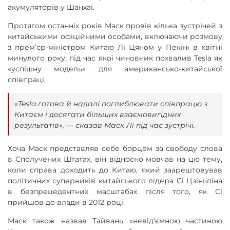
акумуляторів у Шанхаї.
Протягом останніх років Маск провів кілька зустрічей з
китайськими офіційними особами, включаючи розмову
з прем’єр-міністром Китаю Лі Цяном у Пекіні в квітні
минулого року, під час якої чиновник похвалив Tesla як
«успішну модель» для американсько-китайської
співпраці.
«Tesla готова й надалі поглиблювати співпрацю з
Китаєм і досягати більших взаємовигідних
результатів», — сказав Маск Лі під час зустрічі.
Хоча Маск представляв себе борцем за свободу слова
в Сполучених Штатах, він відносно мовчав на цю тему,
коли справа доходить до Китаю, який заарештовував
політичних суперників китайського лідера Сі Цзіньпіна
в безпрецедентних масштабах після того, як Сі
прийшов до влади в 2012 році.
Маск також назвав Тайвань «невід'ємною частиною