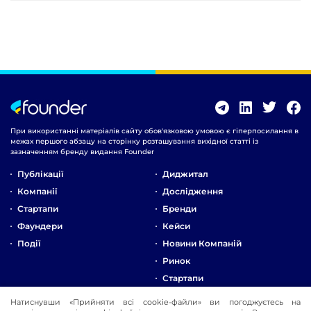
При використанні матеріалів сайту обов'язковою умовою є гіперпосилання в
межах першого абзацу на сторінку розташування вихідної статті із
зазначенням бренду видання Founder
Публікації
Диджитал
Компанії
Дослідження
Стартапи
Бренди
Фаундери
Кейси
Події
Новини Компаній
Ринок
Стартапи
Натиснувши «Прийняти всі cookie-файли» ви погоджуєтесь на
Про Компанію