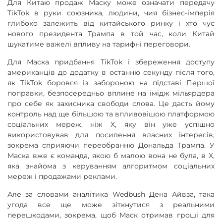
Для Китаю продаж Маску може означати передачу
TikTok в руки союзника, людини, чия бізнес-імперія
глибоко залежить від китайського ринку і хто чує
нового президента Трампа в той час, коли Китай
шукатиме важелі впливу на тарифні переговори.
Для Маска придбання TikTok і збереження доступу
американців до додатку в останню секунду після того,
як TikTok боровся із забороною на підставі Першої
поправки, безпосередньо вплине на імідж мільярдера
про себе як захисника свободи слова. Це дасть йому
контроль над ще більшою та впливовішою платформою
соціальних мереж, ніж X, яку він уже успішно
використовував для посилення власних інтересів,
зокрема сприяючи переобранню Дональда Трампа. У
Маска вже є команда, якою б малою вона не була, в X,
яка знайома з керуванням алгоритмом соціальних
мереж і продажами реклами.
Але за словами аналітика Wedbush Дена Айвза, така
угода все ще може зіткнутися з реальними
перешкодами, зокрема, щоб Маск отримав гроші для