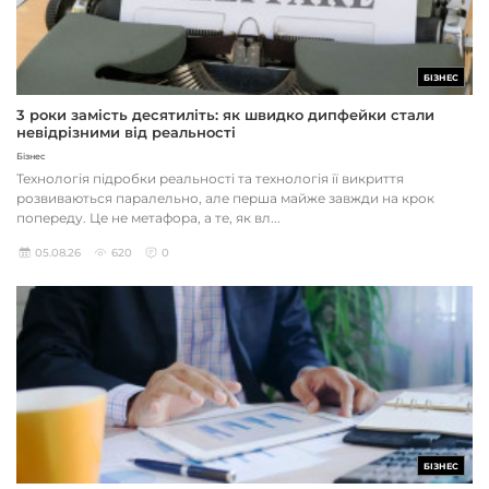
БІЗНЕС
3 роки замість десятиліть: як швидко дипфейки стали
невідрізними від реальності
Бізнес
Технологія підробки реальності та технологія її викриття
розвиваються паралельно, але перша майже завжди на крок
попереду. Це не метафора, а те, як вл...
05.08.26
620
0
БІЗНЕС