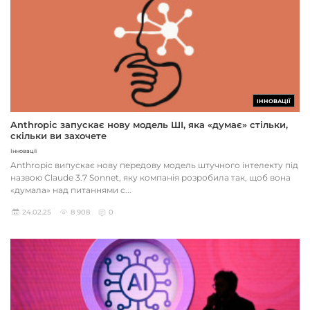
ІННОВАЦІЇ
Anthropic запускає нову модель ШІ, яка «думає» стільки,
скільки ви захочете
Інновації
Anthropic випускає нову передову модель штучного інтелекту під
назвою Claude 3.7 Sonnet, яку компанія розробила так, щоб вона
«думала» над питаннями с...
24.02.25
8 908
0