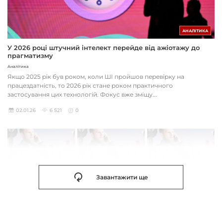
АНАЛІТИКА
У 2026 році штучний інтелект перейде від ажіотажу до
прагматизму
Аналітика
Якщо 2025 рік був роком, коли ШІ пройшов перевірку на
працездатність, то 2026 рік стане роком практичного
застосування цих технологій. Фокус вже зміщу...
02.01.26
6 521
0
Завантажити ще