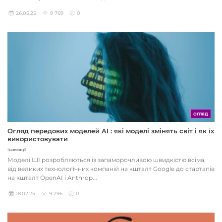
26.05.25
9 769
0
ОГЛЯД
Огляд передових моделей AI : які моделі змінять світ і як їх
використовувати
Інновації
Моделі ШІ розробляються із запаморочливою швидкістю всіма,
від великих технологічних компаній на кшталт Google до стартапів
на кшталт OpenAI і Anthrop...
18.02.25
9 296
0