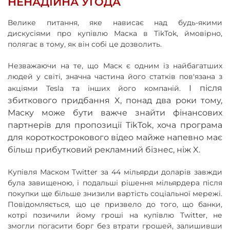
НЕНАДІЙНА УГОДА
Велике питання, яке нависає над будь-якими
дискусіями про купівлю Маска в TikTok, ймовірно,
полягає в тому, як він собі це дозволить.
Незважаючи на те, що Маск є одним із найбагатших
людей у ​​світі, значна частина його статків пов'язана з
І після
акціями Tesla та інших його компаній.
збиткового придбання X, понад два роки тому,
Маску може бути важче знайти фінансових
партнерів для пропозиції TikTok, хоча програма
для короткострокового відео майже напевно має
більш прибутковий рекламний бізнес, ніж X.
Купівля Маском Twitter за 44 мільярди доларів завжди
була завищеною, і подальші рішення мільярдера після
покупки ще більше знизили вартість соціальної мережі.
Повідомляється, що це призвело до того, що банки,
котрі позичили йому гроші на купівлю Twitter, не
змогли погасити борг без втрати грошей, залишивши