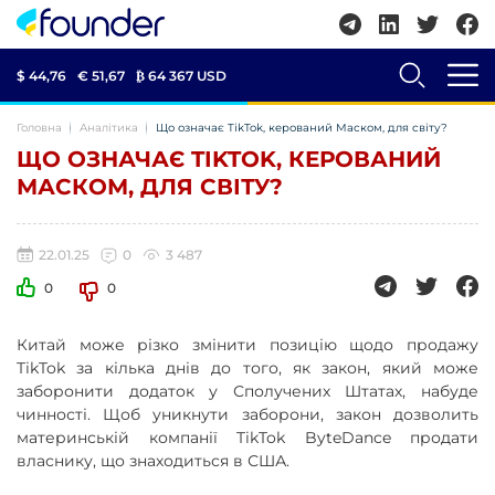
$ 44,76
€ 51,67
₿
64 367 USD
Головна
Аналітика
Що означає TikTok, керований Маском, для світу?
ЩО ОЗНАЧАЄ TIKTOK, КЕРОВАНИЙ
МАСКОМ, ДЛЯ СВІТУ?
22.01.25
0
3 487
0
0
Китай може різко змінити позицію щодо продажу
TikTok за кілька днів до того, як закон, який може
заборонити додаток у Сполучених Штатах, набуде
чинності. Щоб уникнути заборони, закон дозволить
материнській компанії TikTok ByteDance продати
власнику, що знаходиться в США.