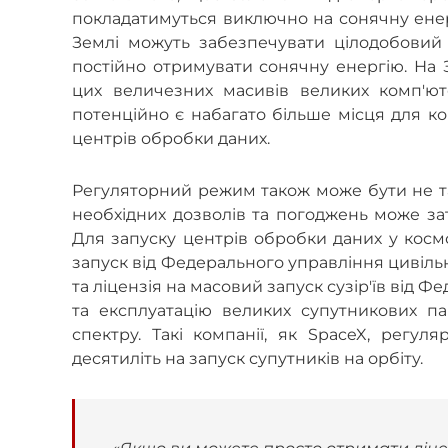
покладатимуться виключно на сонячну енерг
Землі можуть забезпечувати цілодобовий 
постійно отримувати сонячну енергію. На З
цих величезних масивів великих комп'ю
потенційно є набагато більше місця для ком
центрів обробки даних.
Регуляторний режим також може бути не та
необхідних дозволів та погоджень може зат
Для запуску центрів обробки даних у косм
запуск від Федерального управління цивільної
та ліцензія на масовий запуск сузір'їв від Фе
та експлуатацію великих супутникових па
спектру. Такі компанії, як SpaceX, регу
десятиліть на запуск супутників на орбіту.
«Якщо ви можете просто отримати ліцен