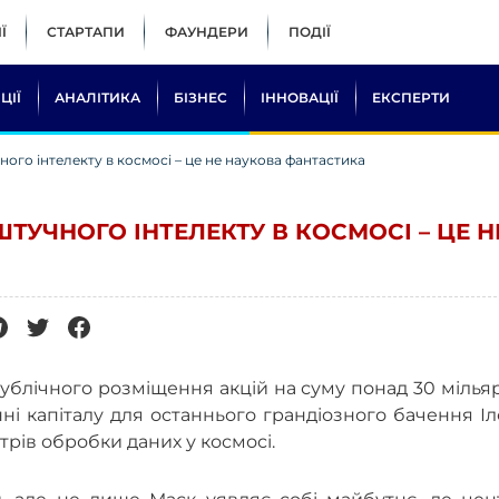
Ї
СТАРТАПИ
ФАУНДЕРИ
ПОДІЇ
ЦІЇ
АНАЛІТИКА
БІЗНЕС
ІННОВАЦІЇ
ЕКСПЕРТИ
ого інтелекту в космосі – це не наукова фантастика
ТУЧНОГО ІНТЕЛЕКТУ В КОСМОСІ – ЦЕ Н
блічного розміщення акцій на суму понад 30 мілья
нні капіталу для останнього грандіозного бачення І
рів обробки даних у космосі.