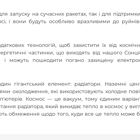
ля запуску на сучасних ракетах, так і для підтримк
осі, і вони будуть особливо вразливими до руйнів
аткових технологій, щоб захистити їх від космічн
ергетичні частинки, що виходять від нашого Сонця
 і можуть пошкодити погано захищену електрон
ин гігантський елемент: радіатори. Наземні цен
ями охолодження, які використовують холодне пові
п'ютерів. Космос — це вакуум, тому єдиним варіан
ання радіатора, який викидає тепло в космос у виг
ть обмеження щодо того, куди все це тепло може б