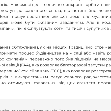
ію. У космосі деякі сонячно-синхронні орбіти нав
доступ до сонячного світла, що потенційно дозво
емлі пошук достатньої кількості землі для будівни
терів може бути складним завданням. Але в косм
паній, які експлуатують сотні та тисячі супутників
ким обтяжливим, як на місцях. Традиційно, отрима
римати процес будівництва на місяці або навіть р
ос компаніям переважно потрібна ліцензія на масо
 авіації (FAA), яка дозволяє багаторазові запуски ра
деральної комісії зв'язку (FCC), яка дозволяє розгорт
рків з використанням регульованого радіочастотн
лярно отримують схвалення від цих агентств протя
зію на масовий запуск від FAA та ліцензію на