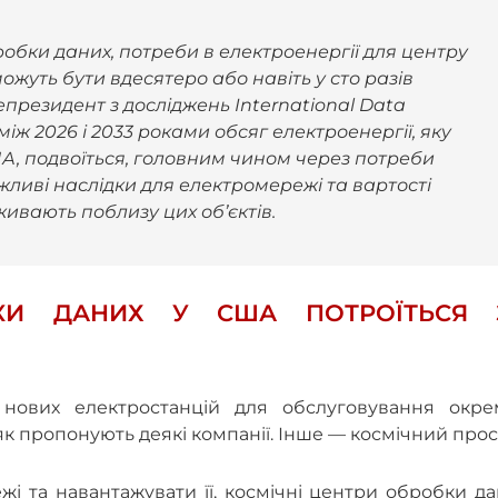
обки даних, потреби в електроенергії для центру
ожуть бути вдесятеро або навіть у сто разів
епрезидент з досліджень International Data
іж 2026 і 2033 роками обсяг електроенергії, яку
, подвоїться, головним чином через потреби
ажливі наслідки для електромережі та вартості
живають поблизу цих об’єктів.
КИ ДАНИХ У США ПОТРОЇТЬСЯ 
нових електростанцій для обслуговування окре
к пропонують деякі компанії. Інше — космічний прост
жі та навантажувати її, космічні центри обробки д