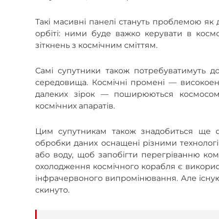
Такі масивні панелі стануть проблемою як д
орбіті: ними буде важко керувати в косм
зіткнень з космічним сміттям.
Самі супутники також потребуватимуть дод
середовища. Космічні промені — високоен
далеких зірок — поширюються космосом
космічних апаратів.
Цим супутникам також знадобиться ще од
обробки даних оснащені різними технологі
або воду, щоб запобігти перегріванню ком
охолодження космічного корабля є використ
інфрачервоного випромінювання. Але існую
скинуто.