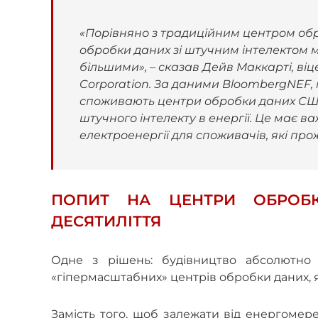
«Порівняно з традиційним центром обр
обробки даних зі штучним інтелектом м
більшими», – сказав Дейв Маккарті, віц
Corporation. За даними BloombergNEF, м
споживають центри обробки даних США
штучного інтелекту в енергії. Це має в
електроенергії для споживачів, які про
ПОПИТ НА ЦЕНТРИ ОБРОБ
ДЕСЯТИЛІТТЯ
Одне з рішень: будівництво абсолютно 
«гіпермасштабних» центрів обробки даних, я
Замість того, щоб залежати від енергомере