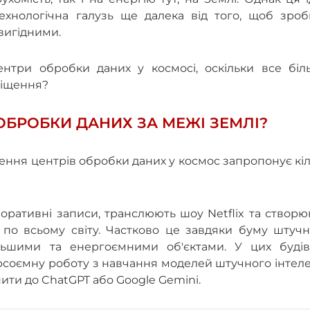
технологічна галузь ще далека від того, щоб зроб
вигідними.
ентри обробки даних у космосі, оскільки все біл
міщення?
БРОБКИ ДАНИХ ЗА МЕЖІ ЗЕМЛІ?
сення центрів обробки даних у космос запропонує кі
оративні записи, транслюють шоу Netflix та створ
я по всьому світу. Частково це завдяки буму штуч
ільшими та енергоємними об'єктами. У цих будів
соємну роботу з навчання моделей штучного інтеле
пити до ChatGPT або Google Gemini.