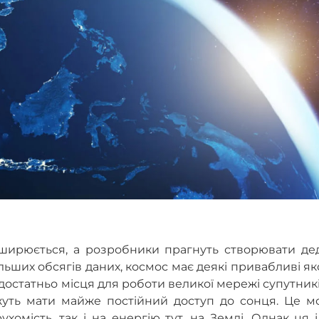
зширюється, а розробники прагнуть створювати дед
льших обсягів даних, космос має деякі привабливі як
достатньо місця для роботи великої мережі супутникі
ожуть мати майже постійний доступ до сонця. Це м
мість, так і на енергію тут, на Землі. Однак ця 