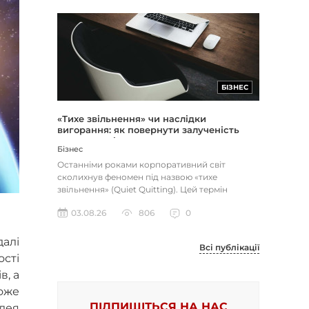
БІЗНЕС
«Тихе звільнення» чи наслідки
вигорання: як повернути залученість
через сенс і мету
Бізнес
Останніми роками корпоративний світ
сколихнув феномен під назвою «тихе
звільнення» (Quiet Quitting). Цей термін
описує поведінку працівників, які свід...
03.08.26
806
0
алі
Всі публікації
ості
в, а
оже
ПІДПИШІТЬСЯ НА НАС
ідея