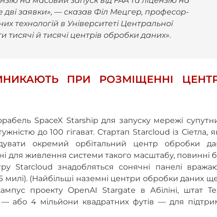
ше дві заявки», — сказав Філ Мецгер, професор-
них технологій в Університеті Центральної
и тисячі й тисячі центрів обробки даних».
ИНИКАЮТЬ ПРИ РОЗМІЩЕННІ ЦЕНТР
рабель SpaceX Starship для запуску мережі супутн
ністю до 100 гігават. Стартап Starcloud із Сіетла, 
удувати окремий орбітальний центр обробки да
ідні для живлення системи такого масштабу, повинні 
ру Starcloud знадобляться сонячні панелі вражаю
5 милі). (Найбільші наземні центри обробки даних щ
мпус проекту OpenAI Stargate в Абіліні, штат Тех
 — або 4 мільйони квадратних футів — для підтри