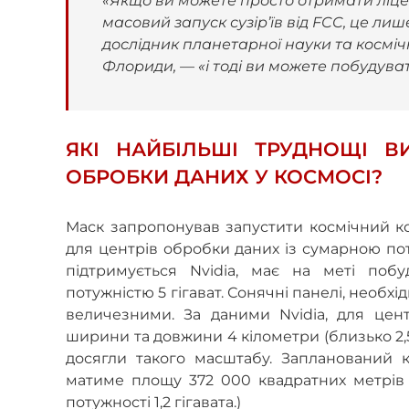
масовий запуск сузір’їв від FCC, це ли
дослідник планетарної науки та косміч
Флориди, — «і тоді ви можете побудуват
ЯКІ НАЙБІЛЬШІ ТРУДНОЩІ В
ОБРОБКИ ДАНИХ У КОСМОСІ?
Маск запропонував запустити космічний ко
для центрів обробки даних із сумарною потуж
підтримується Nvidia, має на меті поб
потужністю 5 гігават. Сонячні панелі, необх
величезними. За даними Nvidia, для цент
ширини та довжини 4 кілометри (близько 2,
досягли такого масштабу. Запланований ка
матиме площу 372 000 квадратних метрів
потужності 1,2 гігавата.)