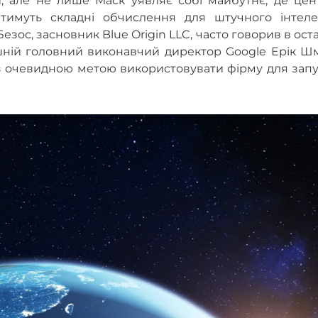
и, але не лише Маск уявляє собі майбутнє, де цен
тимуть складні обчислення для штучного інтелек
ос, засновник Blue Origin LLC, часто говорив в ост
лишній головний виконавчий директор Google Ерік Ш
 з очевидною метою використовувати фірму для зап