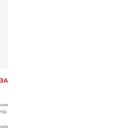
ЗА
мих
ір.
аних