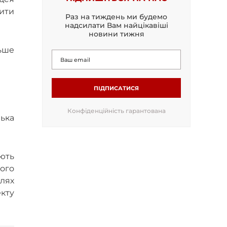
ити
Раз на тиждень ми будемо
надсилати Вам найцікавіші
новини тижня
ьше
ПІДПИСАТИСЯ
Конфіденційність гарантована
лька
юють
ного
лях
кту