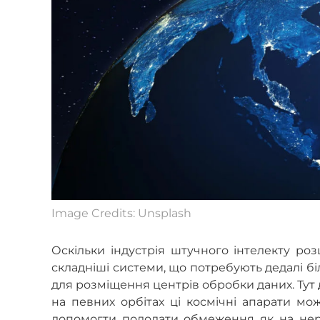
Image Credits: Unsplash
Оскільки індустрія штучного інтелекту ро
складніші системи, що потребують дедалі бі
для розміщення центрів обробки даних. Тут 
на певних орбітах ці космічні апарати м
допомогти подолати обмеження як на нерухо