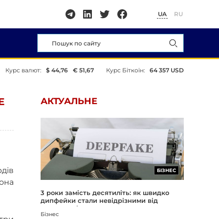
UA
RU
Курс валют:
$ 44,76
€ 51,67
Курс Біткоїн:
64 357 USD
Е
АКТУАЛЬНЕ
рдів
БІЗНЕС
лона
3 роки замість десятиліть: як швидко
дипфейки стали невідрізними від
реальності
Бізнес