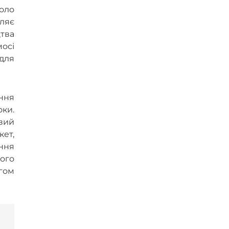
коло
ляє
цтва
осі
 для
ння
оки.
вий
кет,
ання
ого
гом