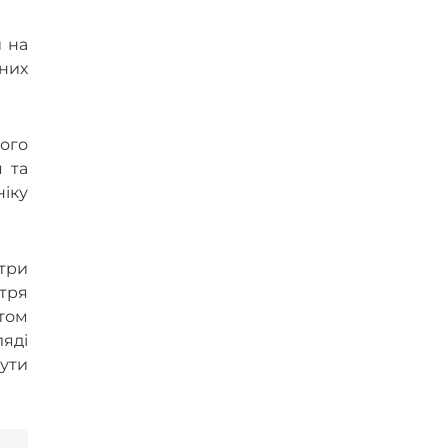
и на
них
ого
 та
іку
три
тря
том
ляді
ути