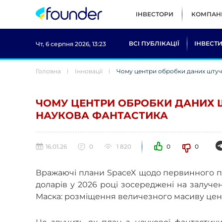
ІНВЕСТОРИ
КОМПАНІ
ВСІ ПУБЛІКАЦІЇ
ІНВЕСТИ
Чт, 6 серпня 2026, 13:23
Головна
Інновації
Чому центри обробки даних штучн
ЧОМУ ЦЕНТРИ ОБРОБКИ ДАНИХ Ш
НАУКОВА ФАНТАСТИКА
16.01.26
0
1 820
0
0
Вражаючі плани SpaceX щодо первинного пу
доларів у 2026 році зосереджені на залуче
Маска: розміщення величезного масиву цент