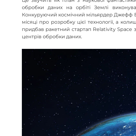
Це звучить як план з наукової фантастик
обробки даних на орбіті Землі виконува
Конкуруючий космічний мільярдер Джефф Без
місяці про розробку цієї технології, а ко
придбав ракетний стартап Relativity Space
центрів обробки даних.