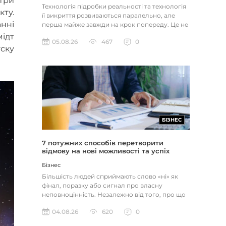
три
Технологія підробки реальності та технологія
ту.
її викриття розвиваються паралельно, але
анні
перша майже завжди на крок попереду. Це не
метафора, а те, як вл...
мідт
05.08.26
467
0
уску
БІЗНЕС
7 потужних способів перетворити
відмову на нові можливості та успіх
Бізнес
Більшість людей сприймають слово «ні» як
фінал, поразку або сигнал про власну
неповноцінність. Незалежно від того, про що
йдеться — відхилене резюме,...
04.08.26
620
0