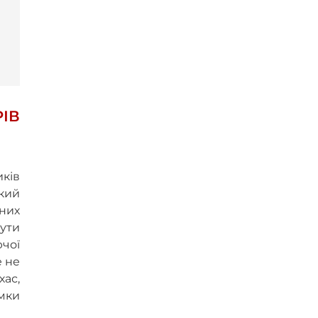
ІВ
иків
який
них
бути
чої
е не
ас,
мки