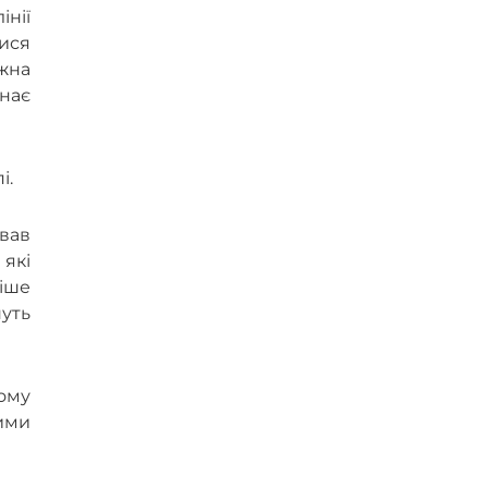
інії
лися
жна
нає
і.
ував
 які
іше
нуть
ьому
гими