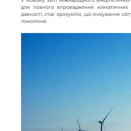
У новому звіті Міжнародного енергетичног
для повного впровадження кліматичних 
давності, стає зрозуміло, що очікування с
покоління.