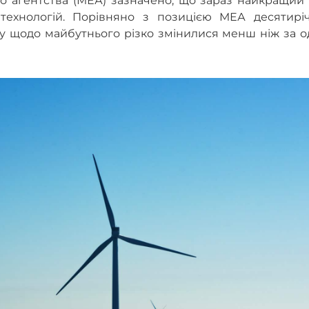
о агентства (МЕА) зазначено, що зараз найкращий 
технологій. Порівняно з позицією МЕА десятиріч
віту щодо майбутнього різко змінилися менш ніж за 