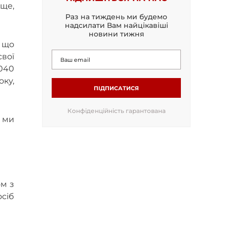
аще,
Раз на тиждень ми будемо
надсилати Вам найцікавіші
новини тижня
 що
вої
2040
оку,
ПІДПИСАТИСЯ
Конфіденційність гарантована
 ми
ом з
сіб