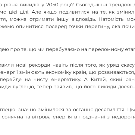
 рівня викидів у 2050 році? Сьогоднішні трендові л
о цієї цілі. Але якщо подивитися на те, як зміни
ття, можна отримати іншу відповідь. Натомість мо
ожемо опинитися посеред точки перегину, яка почи
ь ідею про те, що ми перебуваємо на переломному етап
вили нові рекорди навіть після того, як уряд скас
енергії змінюють економіку країн, що розвиваються,
 перейде на чисту енергетику. А Китай, який ран
киди вуглецю, тепер заявив, що його викиди досяг
углецю, значно змінилося за останнє десятиліття. Ц
 сонячна та вітрова енергія в поєднанні з недоро