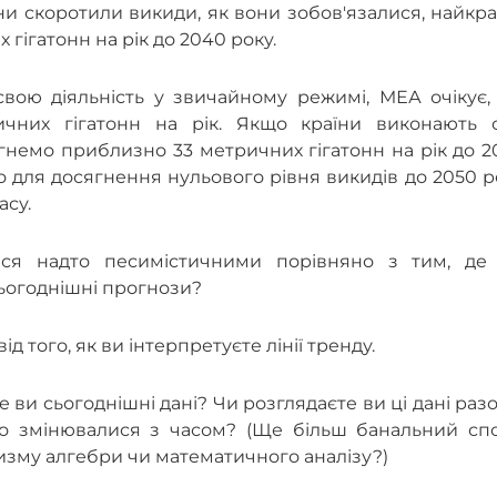
їни скоротили викиди, як вони зобов'язалися, найкр
 гігатонн на рік до 2040 року.
свою діяльність у звичайному режимі, МЕА очікує,
ичних гігатонн на рік. Якщо країни виконають с
гнемо приблизно 33 метричних гігатонн на рік до 
но для досягнення нульового рівня викидів до 2050 р
асу.
ся надто песимістичними порівняно з тим, де
сьогоднішні прогнози?
ід того, як ви інтерпретуєте лінії тренду.
 ви сьогоднішні дані? Чи розглядаєте ви ці дані раз
го змінювалися з часом? (Ще більш банальний спо
ризму алгебри чи математичного аналізу?)