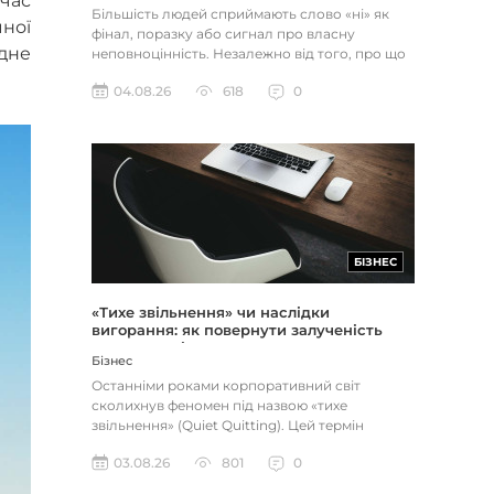
час
Більшість людей сприймають слово «ні» як
ної
фінал, поразку або сигнал про власну
одне
неповноцінність. Незалежно від того, про що
йдеться — відхилене резюме,...
04.08.26
618
0
БІЗНЕС
«Тихе звільнення» чи наслідки
вигорання: як повернути залученість
через сенс і мету
Бізнес
Останніми роками корпоративний світ
сколихнув феномен під назвою «тихе
звільнення» (Quiet Quitting). Цей термін
описує поведінку працівників, які свід...
03.08.26
801
0