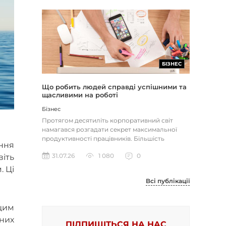
БІЗНЕС
Що робить людей справді успішними та
щасливими на роботі
Бізнес
Протягом десятиліть корпоративний світ
намагався розгадати секрет максимальної
продуктивності працівників. Більшість
ння
компаній досі покладаються на тра...
31.07.26
1 080
0
іть
. Ці
Всі публікації
щим
чних
ПІДПИШІТЬСЯ НА НАС