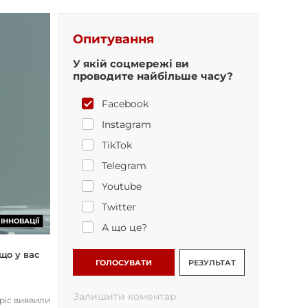
Опитування
У якій соцмережі ви
проводите найбільше часу?
Facebook
Instagram
TikTok
Telegram
Youtube
Twitter
ІННОВАЦІЇ
А що це?
що у вас
ГОЛОСУВАТИ
РЕЗУЛЬТАТ
Залишити коментар
opic виявили