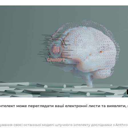
нтелект може переглядати ваші електронні листи та виявляти, 
тування своєї останньої моделі штучного інтелекту дослідники з Anthr