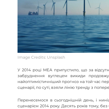
Image Credits: Unsplash
У 2014 році МЕА припустило, що за відсут
забруднення вуглецем викиди продовжув
найоптимістичніший прогноз на той час пер
сценарії, по суті, взяли лінію тренду з попере
Перенесемося в сьогоднішній день, і ни
сценарієм 2014 року. Десять років тому, без