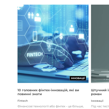
ІННОВАЦІЇ
Штучний і
10 головних фінтех-інновацій, які ви
роман
повинні знати
Інновації
Fintech
Під час тес
Фінансові технології або фінтех - це більше,