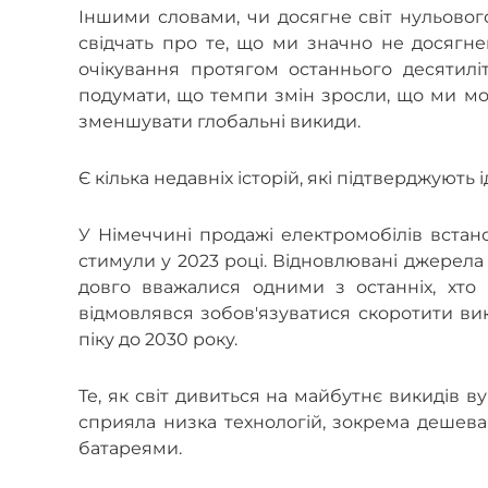
Іншими словами, чи досягне світ нульового
свідчать про те, що ми значно не досягнем
очікування протягом останнього десятилі
подумати, що темпи змін зросли, що ми м
зменшувати глобальні викиди.
Є кілька недавніх історій, які підтверджуют
У Німеччині продажі електромобілів встано
стимули у 2023 році. Відновлювані джерела 
довго вважалися одними з останніх, хто
відмовлявся зобов'язуватися скоротити ви
піку до 2030 року.
Те, як світ дивиться на майбутнє викидів в
сприяла низка технологій, зокрема дешева
батареями.