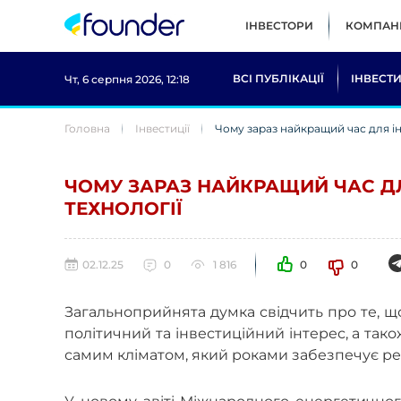
ІНВЕСТОРИ
КОМПАНІ
ВСІ ПУБЛІКАЦІЇ
ІНВЕСТИ
Чт, 6 серпня 2026, 12:18
Головна
Інвестиції
Чому зараз найкращий час для ін
ЧОМУ ЗАРАЗ НАЙКРАЩИЙ ЧАС ДЛ
ТЕХНОЛОГІЇ
02.12.25
0
1 816
0
0
Загальноприйнята думка свідчить про те, що
політичний та інвестиційний інтерес, а так
самим кліматом, який роками забезпечує р