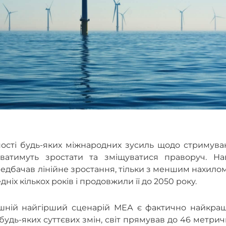
ності будь-яких міжнародних зусиль щодо стримува
атимуть зростати та зміщуватися праворуч. Нав
едбачав лінійне зростання, тільки з меншим нахилом
дніх кількох років і продовжили її до 2050 року.
нішній найгірший сценарій МЕА є фактично найкра
 будь-яких суттєвих змін, світ прямував до 46 метри