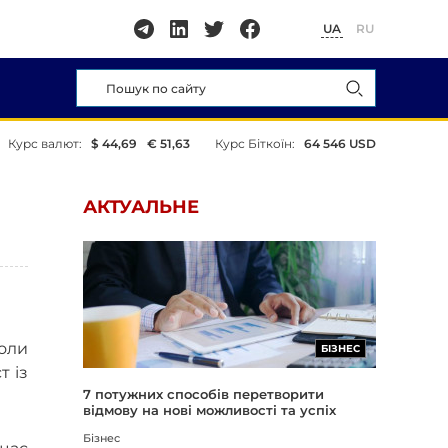
UA
RU
Курс валют:
$ 44,69
€ 51,63
Курс Біткоїн:
64 546 USD
АКТУАЛЬНЕ
коли
БІЗНЕС
т із
7 потужних способів перетворити
відмову на нові можливості та успіх
Бізнес