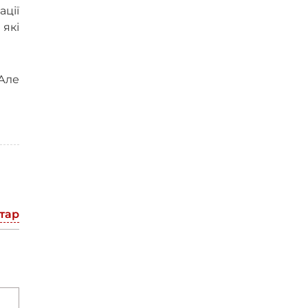
ції
які
 Але
тар