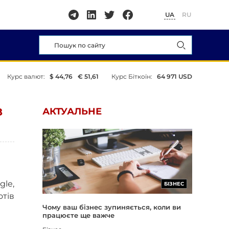
UA
RU
Курс валют:
$ 44,76
€ 51,61
Курс Біткоїн:
64 971 USD
З
АКТУАЛЬНЕ
gle,
БІЗНЕС
отів
Чому ваш бізнес зупиняється, коли ви
працюєте ще важче