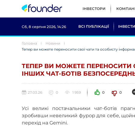
ІНВЕСТОРИ
КОМПАНІ
ВСІ ПУБЛІКАЦІЇ
ІНВЕСТИ
Сб, 8 серпня 2026, 14:26
Головна
Новини
Тепер ви можете переносити свої чати та особисту інформац
ТЕПЕР ВИ МОЖЕТЕ ПЕРЕНОСИТИ 
ІНШИХ ЧАТ-БОТІВ БЕЗПОСЕРЕДНЬ
27.03.26
0
1 959
0
0
Усі великі постачальники чат-ботів прагну
зробивши невеликий фурор для себе, щойно 
перехід на Gemini.