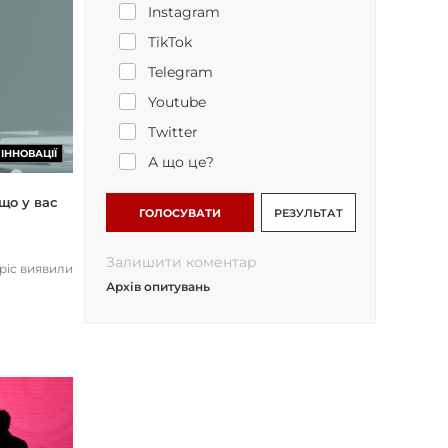
Instagram
TikTok
Telegram
Youtube
Twitter
ІННОВАЦІЇ
А що це?
що у вас
ГОЛОСУВАТИ
РЕЗУЛЬТАТ
Залишити коментар
opic виявили
Архів опитувань