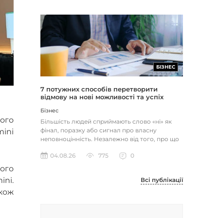
БІЗНЕС
7 потужних способів перетворити
відмову на нові можливості та успіх
Бізнес
ого
Більшість людей сприймають слово «ні» як
фінал, поразку або сигнал про власну
ini
неповноцінність. Незалежно від того, про що
йдеться — відхилене резюме,...
04.08.26
775
0
вого
ini.
Всі публікації
акож