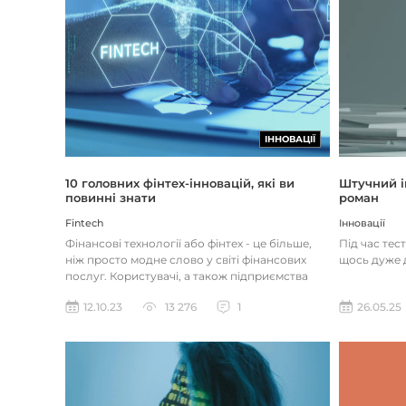
ІННОВАЦІЇ
Штучний і
10 головних фінтех-інновацій, які ви
роман
повинні знати
Інновації
Fintech
Під час тес
Фінансові технології або фінтех - це більше,
щось дуже д
ніж просто модне слово у світі фінансових
послуг. Користувачі, а також підприємства
наздоганяють тенденці...
26.05.25
12.10.23
13 276
1