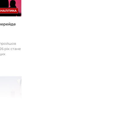
АНАЛІТИКА
 перейде
І пройшов
26 рік стане
цих