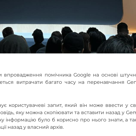
ти впровадження помічника Google на основі штучн
деться витрачати багато часу на перенавчання Gem
ує користувачеві запит, який він може ввести у с
овідь, яку можна скопіювати та вставити назад у Gem
ку інформацію було б корисно про нього знати, а т
ії назад у власний архів.