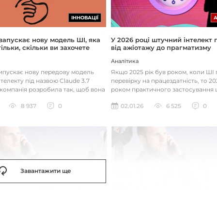
ІННОВАЦІЇ
 запускає нову модель ШІ, яка
У 2026 році штучний інтелект
ільки, скільки ви захочете
від ажіотажу до прагматизму
Аналітика
випускає нову передову модель
Якщо 2025 рік був роком, коли Ш
телекту під назвою Claude 3.7
перевірку на працездатність, то 20
 компанія розробила так, щоб вона
роком практичного застосування 
д питаннями с...
технологій. Фокус вже зміщу...
8 937
0
02.01.26
6 525
0
Завантажити ще