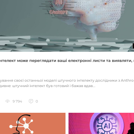
нтелект може переглядати ваші електронні листи та виявляти, 
тування своєї останньої моделі штучного інтелекту дослідники з Anthr
ивне: штучний інтелект був готовий і бажав вдав...
9 794
0