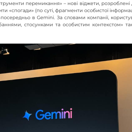
нструменти перемикання» – нові віджети, розроблені
и «спогади» (по суті, фрагменти особистої інформаці
безпосередньо в Gemini. За словами компанії, користу
баннями, стосунками та особистим контекстом» та