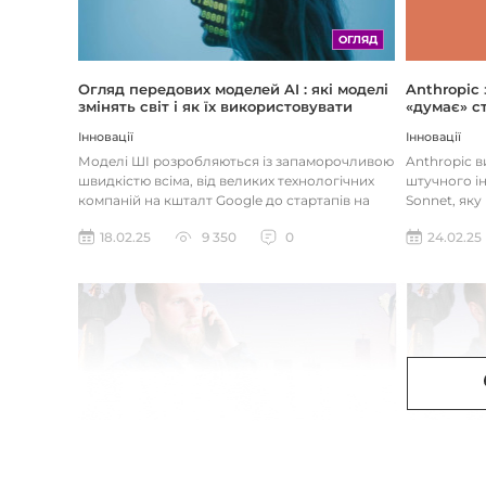
ОГЛЯД
Огляд передових моделей AI : які моделі
Anthropic
змінять світ і як їх використовувати
«думає» ст
Інновації
Інновації
Моделі ШІ розробляються із запаморочливою
Anthropic 
швидкістю всіма, від великих технологічних
штучного ін
компаній на кшталт Google до стартапів на
Sonnet, яку
кшталт OpenAI і Anthrop...
«думала» на
18.02.25
9 350
0
24.02.25