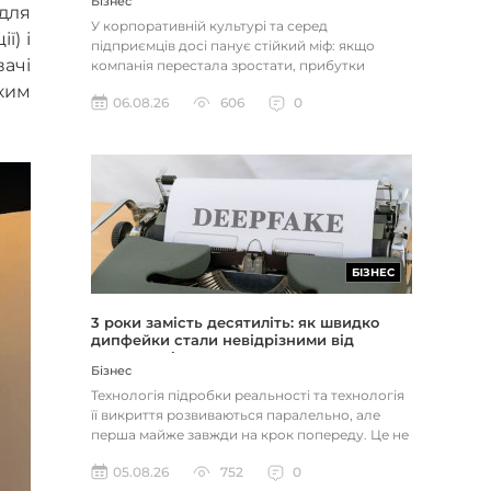
Бізнес
 для
У корпоративній культурі та серед
ї) і
підприємців досі панує стійкий міф: якщо
вачі
компанія перестала зростати, прибутки
застопорилися або виникли проблеми з...
ким
06.08.26
606
0
БІЗНЕС
3 роки замість десятиліть: як швидко
дипфейки стали невідрізними від
реальності
Бізнес
Технологія підробки реальності та технологія
її викриття розвиваються паралельно, але
перша майже завжди на крок попереду. Це не
метафора, а те, як вл...
05.08.26
752
0