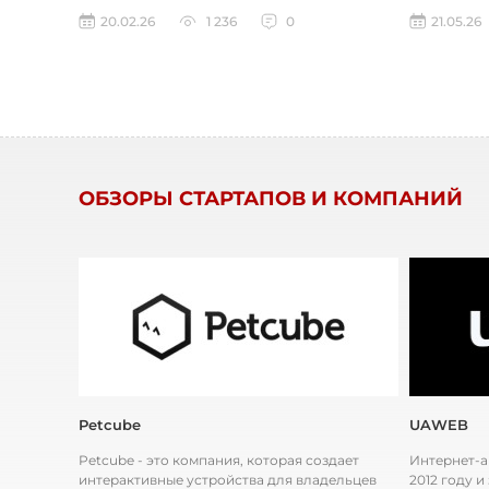
управления бизнесом, а также IT-платформа...
конструкций
20.02.26
1 236
0
21.05.26
ОБЗОРЫ СТАРТАПОВ И КОМПАНИЙ
Petcube
UAWEB
Petcube - это компания, которая создает
Интернет-а
интерактивные устройства для владельцев
2012 году и