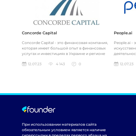
Concorde Capital
People.ai
Concorde Capital - это финансовая компания,
People.ai -
которая имеет большой опыт в финансовых
искусствен
услугах и инвестициях в Украине и регионе
деятельнос
Восточной Европы. Компан...
компании за
12.07.23
4 143
0
12.07.23
При использовании материалов сайта
обязательным условием является наличие
гиперссылки в пределах первого абзаца на