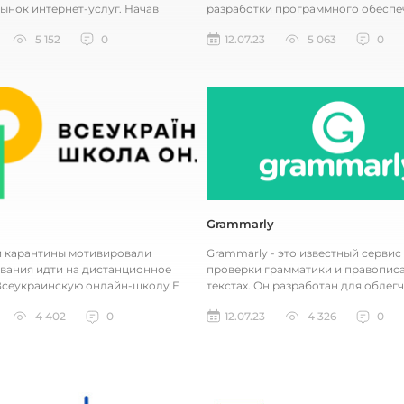
рынок интернет-услуг. Начав
разработки программного обеспе
ак небольшая компан...
создана для совместной работы...
5 152
0
12.07.23
5 063
0
Grammarly
 карантины мотивировали
Grammarly - это известный сервис
ания идти на дистанционное
проверки грамматики и правописа
Всеукраинскую онлайн-школу E
текстах. Он разработан для облег
.ua разработали по заказу Мино...
процесса письма, редактирования 
4 402
0
12.07.23
4 326
0