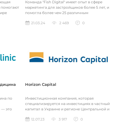
ающая
Команда "Fish Digital" имеет опыт в сфере
 помогают
маркетинга для застройщиков более 5 лет, и
мире
помогла более чем 25 различным
льный...
застройщикам и строительным компан...
21.03.24
2 469
0
едицина
Horizon Capital
цина по
Инвестиционная компания, которая
специализируется на инвестициях в частный
c — это
капитал в Украине и регионе Центральной и
ий и бер...
Восточной Европы. Компания специа...
12.07.23
3 917
0