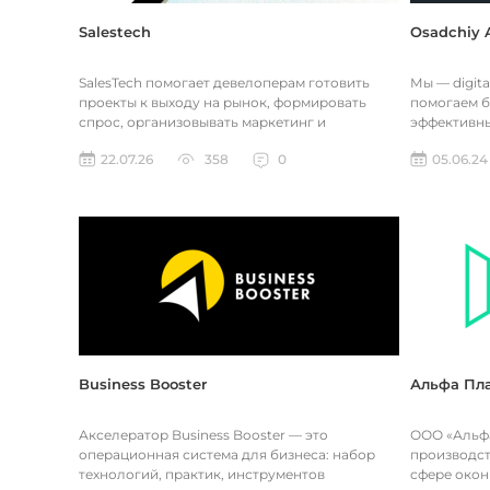
Salestech
Osadchiy 
SalesTech помогает девелоперам готовить
Мы — digita
проекты к выходу на рынок, формировать
помогаем б
спрос, организовывать маркетинг и
эффективны
управлять продажами жилой, коммерческ...
Чтобы полу
22.07.26
358
0
05.06.24
Business Booster
Альфа Пл
Акселератор Business Booster — это
ООО «Альфа
операционная система для бизнеса: набор
производст
технологий, практик, инструментов
сфере окон