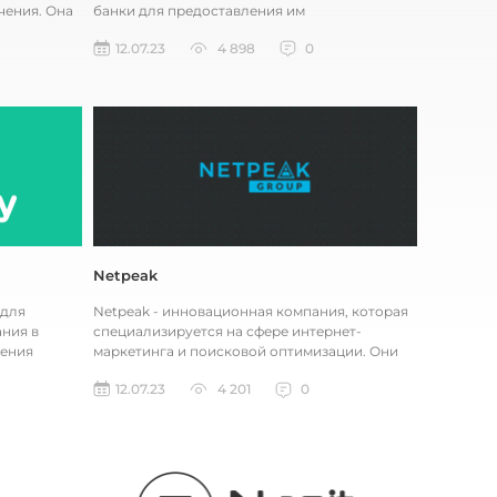
чения. Она
банки для предоставления им
административных и других услуг через ин...
12.07.23
4 898
0
Netpeak
 для
Netpeak - инновационная компания, которая
ния в
специализируется на сфере интернет-
чения
маркетинга и поисковой оптимизации. Они
и пров...
предоставляют широкий спектр услу...
12.07.23
4 201
0