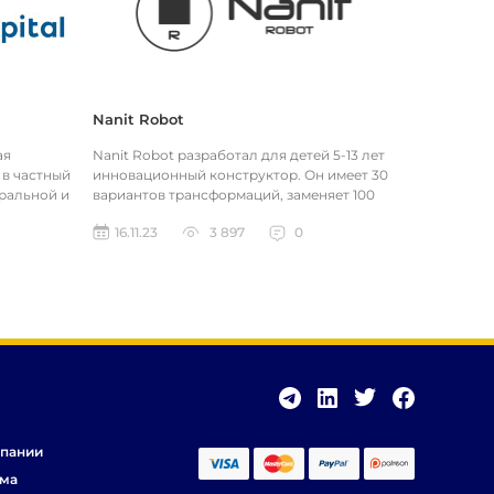
Nanit Robot
ая
Nanit Robot разработал для детей 5-13 лет
 в частный
инновационный конструктор. Он имеет 30
тральной и
вариантов трансформаций, заменяет 100
а...
STEM-игрушек. Развивает логичес...
16.11.23
3 897
0
пании
ма