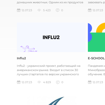
домашних животных. Одним из их продуктов
завоевать 
является Petcube Camera, кото...
работать к
12.07.23
5 423
0
12.07.23
Influ2
E-SCHOOL
Influ2 - украинский проект, работающий на
Пандемия и
американском рынке. Входит в список 30
Минобразов
лучших стартапов по версии украинского
обучение. 
Forbes. Это B2B маркетинговая...
SCHOOL.net
12.07.23
4 829
0
12.07.23