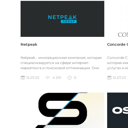
Netpeak
Concorde C
Netpeak - инновационная компания, которая
Concorde Ca
специализируется на сфере интернет-
которая им
маркетинга и поисковой оптимизации. Они
услугах и 
предоставляют широкий спектр услу...
Восточной 
12.07.23
4 201
0
12.07.23