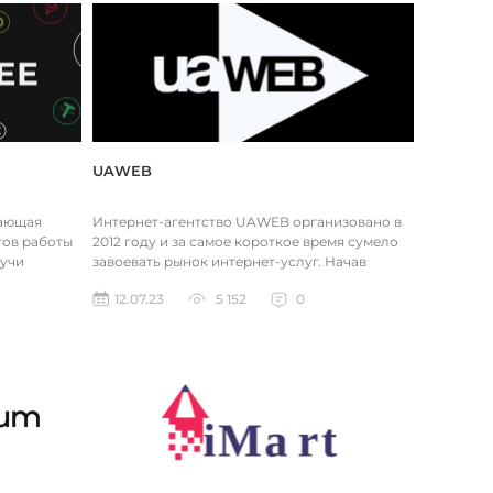
UAWEB
гающая
Интернет-агентство UAWEB организовано в
тов работы
2012 году и за самое короткое время сумело
дучи
завоевать рынок интернет-услуг. Начав
...
работать как небольшая компан...
12.07.23
5 152
0