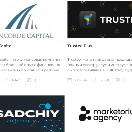
apital
Trustee Plus
pital - это финансовая компания,
Trustee — это платформа, предла
еет большой опыт в финансовых
полный спектр услуг и инструмен
инвестициях в Украине и регионе
с криптоактивами. В 2016 году, бу
Европы. Компан...
крипто-энтузиастами, мы объедини
4 143
0
17.07.24
2 601
0