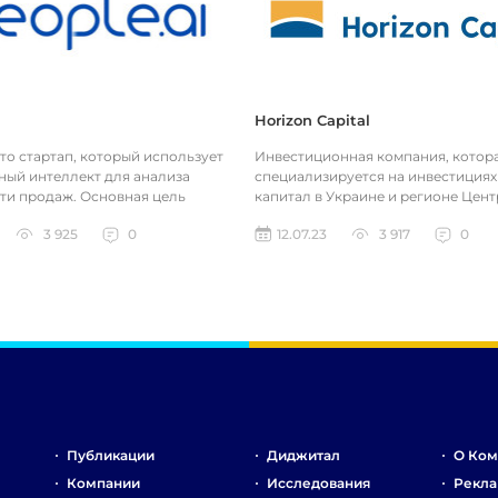
Horizon Capital
 это стартап, который использует
Инвестиционная компания, котор
ный интеллект для анализа
специализируется на инвестициях
ти продаж. Основная цель
капитал в Украине и регионе Цен
ключается в облегчении р...
Восточной Европы. Компания специ
3 925
0
12.07.23
3 917
0
Публикации
Диджитал
О Ком
Компании
Исследования
Рекла