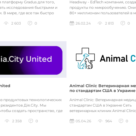
 платформу Gradus для того,
Headway - EdTech компания, созд
ать исследования быстрыми и
продукты по микрообучению. Они
 В мире, где все так быстро
80+ миллионам пользователей в 
социологические исследова...
учиться через удобный, развлекате
2 603
0
26.02.24
2 813
0
United
Animal Clinic Ветеринарная м
по стандартам США в Украине
з продуктовых технологических
Animal Clinic: Ветеринарная меди
резидентов Дія.City. Мы
стандартам США в Украине Сеть
чтобы создать пространство, где
ветеринарных клиник Animal Clini
ские бизнесы из Украин...
сочетание инновационных технолог
2 358
0
05.04.26
964
0