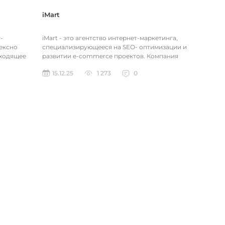
iMart
-
iMart - это агентство интернет-маркетинга,
ексно
специализирующееся на SEO- оптимизации и
аходящее
развитии e-commerce проектов. Компания
а в
работает с малым и средним...
15.12.25
1 273
0