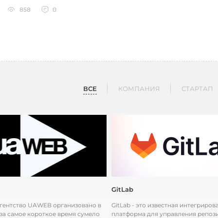
 для частных, коммерческих и с...
858
0
ВСЕ
КОМПАНИЯ
СТАРТАП
GitLab
гентство UAWEB организовано в
GitLab - это известная интегриров
 за самое короткое время сумело
платформа для управления репоз