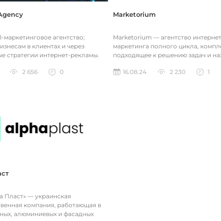
Agency
Marketorium
l-маркетинговое агентство;
Marketorium — агентство интернет
изнесам в клиентах и через
маркетинга полного цикла, компл
е стратегии интернет-рекламы.
подходящее к решению задач и н
чить подробную консульта...
оптимальные каналы роста бизнес
2 656
0
16.08.24
2 230
1
интерн...
аст
 Пласт» — украинская
венная компания, работающая в
ных, алюминиевых и фасадных