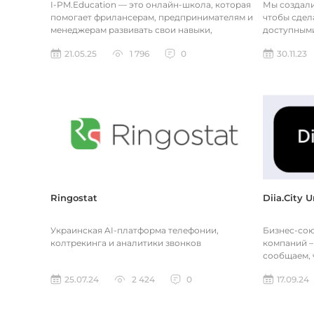
I-PM.Education — это онлайн-школа, которая
Мы создали
помогает фрилансерам, предпринимателям и
чтобы сдел
менеджерам развивать свои навыки,
доступными.
структурировать работу и достига...
меняется, 
21.05.25
1 796
0
30.11.23
Ringostat
Diia.City 
Украинская AI-платформа телефонии,
Бизнес-сою
колтрекинга и аналитики звонков
компаний – 
сообщаем, 
технологиче
25.07.24
2 424
0
17.09.24