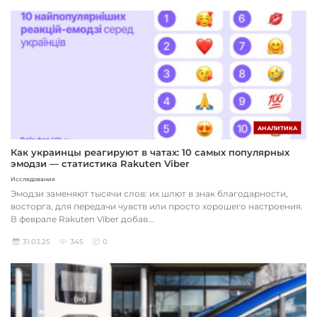
АНАЛИТИКА
Как украинцы реагируют в чатах: 10 самых популярных
эмодзи — статистика Rakuten Viber
Исследования
Эмодзи заменяют тысячи слов: их шлют в знак благодарности,
восторга, для передачи чувств или просто хорошего настроения.
В феврале Rakuten Viber добав...
31.03.25
345
0