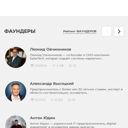
ФАУНДЕРЫ
Рейтинг ФАУНДЕРОВ
Леонид Овчинников
Леонид Овчинников — co-founder и CMO компании
SalesTech, которая создаёт системы маркетинг...
09.09.24
3 481
12
Александр Высоцкий
Предприниматель с более чем 30-летним стажем, эксперт в
области систематизации, основатель...
12.07.23
6 553
19
Антон Юдин
Антон Юдин — украинский IT-предприниматель, digital-
маркетолог и основатель медиа-экосисте...