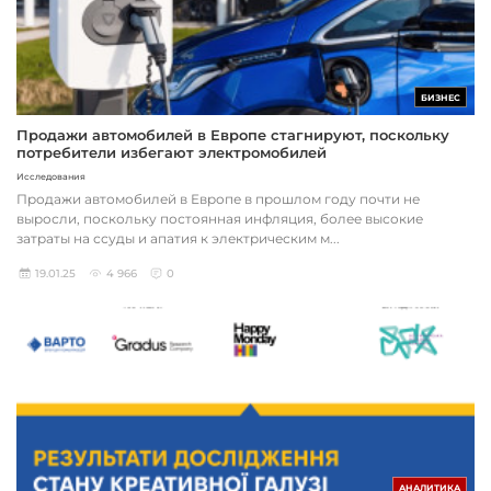
БИЗНЕС
Продажи автомобилей в Европе стагнируют, поскольку
потребители избегают электромобилей
Исследования
Продажи автомобилей в Европе в прошлом году почти не
выросли, поскольку постоянная инфляция, более высокие
затраты на ссуды и апатия к электрическим м...
19.01.25
4 966
0
АНАЛИТИКА