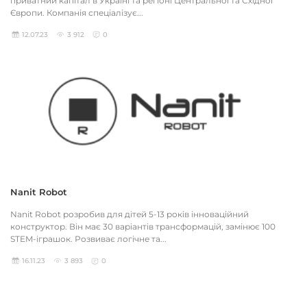
приватний капітал в Україні та регіоні Центральної та Східної
Європи. Компанія спеціалізує...
12.07.23
3 912
0
Nanit Robot
Nanit Robot розробив для дітей 5-13 років інноваційний
конструктор. Він має 30 варіантів трансформацій, замінює 100
STEM-іграшок. Розвиває логічне та...
16.11.23
3 893
0