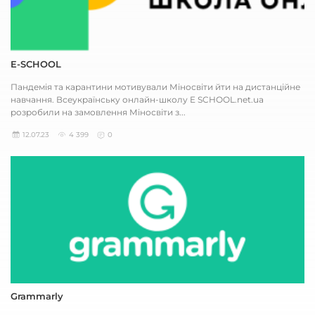
E-SCHOOL
Пандемія та карантини мотивували Міносвіти йти на дистанційне
навчання. Всеукраїнську онлайн-школу E SCHOOL.net.ua
розробили на замовлення Міносвіти з...
12.07.23
4 399
0
Grammarly