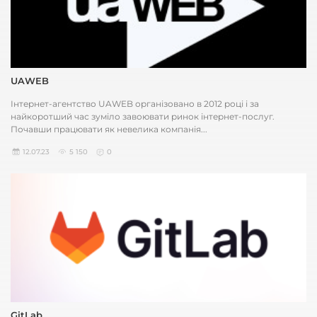
UAWEB
Інтернет-агентство UAWEB організовано в 2012 році і за
найкоротший час зуміло завоювати ринок інтернет-послуг.
Почавши працювати як невелика компанія...
12.07.23
5 150
0
GitLab