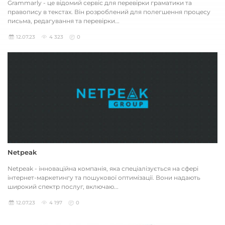
Grammarly - це відомий сервіс для перевірки граматики та
правопису в текстах. Він розроблений для полегшення процесу
письма, редагування та перевірки...
12.07.23
4 323
0
Netpeak
Netpeak - інноваційна компанія, яка спеціалізується на сфері
інтернет-маркетингу та пошукової оптимізації. Вони надають
широкий спектр послуг, включаю...
12.07.23
4 197
0