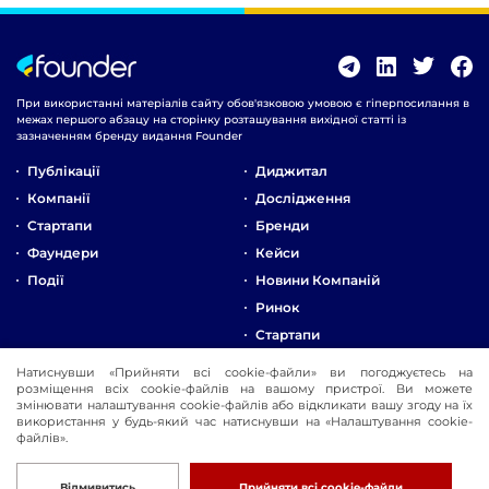
При використанні матеріалів сайту обов'язковою умовою є гіперпосилання в
межах першого абзацу на сторінку розташування вихідної статті із
зазначенням бренду видання Founder
Публікації
Диджитал
Компанії
Дослідження
Стартапи
Бренди
Фаундери
Кейси
Події
Новини Компаній
Ринок
Стартапи
Натиснувши «Прийняти всі cookie-файли» ви погоджуєтесь на
Про Компанію
розміщення всіх cookie-файлів на вашому пристрої. Ви можете
змінювати налаштування cookie-файлів або відкликати вашу згоду на їх
Реклама
використання у будь-який час натиснувши на «Налаштування cookie-
Контакти
файлів».
© 2016-2026 Founder
Розробка
Відмивитись
Прийняти всі cookie-файли