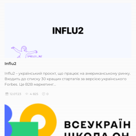
Influ2
Influ2 – український проєкт, що працює на американському ринку.
Входить до списку 30 кращих стартапів за версією українського
Forbes. Це B2B маркетинг...
12.07.23
4 825
0