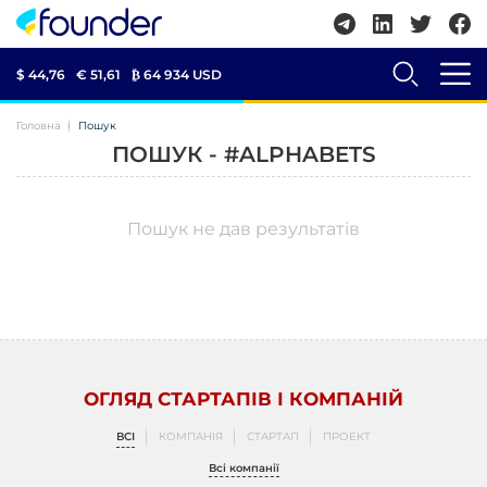
$ 44,76
€ 51,61
₿
64 934 USD
Головна
Пошук
ПОШУК - #ALPHABETS
Пошук не дав результатів
ОГЛЯД СТАРТАПІВ І КОМПАНІЙ
ВСІ
КОМПАНІЯ
СТАРТАП
ПРОЕКТ
Всі компанії