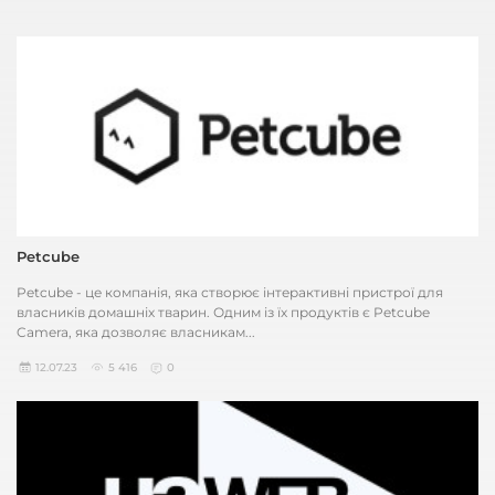
Petcube
Petcube - це компанія, яка створює інтерактивні пристрої для
власників домашніх тварин. Одним із їх продуктів є Petcube
Camera, яка дозволяє власникам...
12.07.23
5 416
0