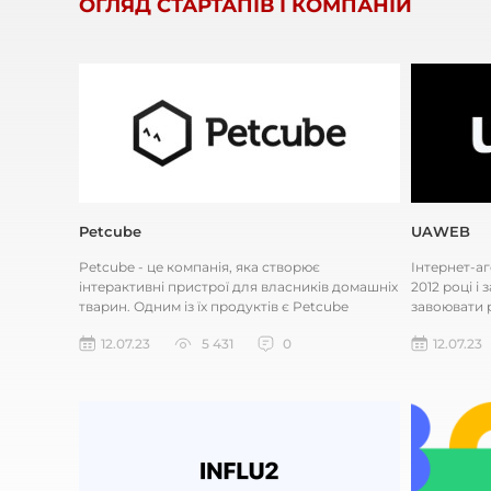
ОГЛЯД СТАРТАПІВ І КОМПАНІЙ
Petcube
UAWEB
Petcube - це компанія, яка створює
Інтернет-а
інтерактивні пристрої для власників домашніх
2012 році і
тварин. Одним із їх продуктів є Petcube
завоювати 
Camera, яка дозволяє власникам...
працювати я
12.07.23
5 431
0
12.07.23