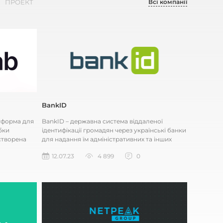
Всі компанії
ПРОЕКТ
BankID
атформа для
BankID – державна система віддаленої
бки
ідентифікації громадян через українські банки
створена
для надання їм адміністративних та інших
послуг через інтернет. Сис...
12.07.23
4 899
0