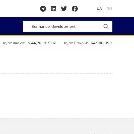
UA
RU
Курс валют:
$ 44,76
€ 51,61
Курс Біткоїн:
64 900 USD