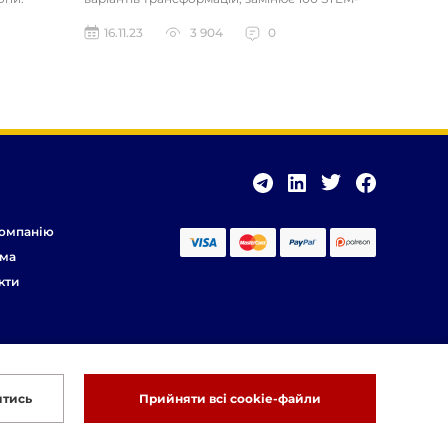
іграшок. Розвиває логічне та...
16.11.23
3 904
0
омпанію
ма
кти
итись
Прийняти всі cookie-файли
Розробка