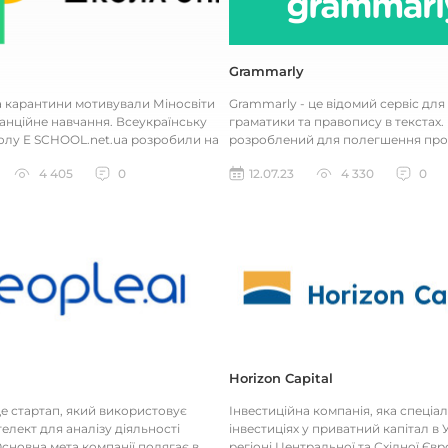
Grammarly
а карантини мотивували Міносвіти
Grammarly - це відомий сервіс для
анційне навчання. Всеукраїнську
граматики та правопису в текстах. 
лу E SCHOOL.net.ua розробили на
розроблений для полегшення про
Міносвіти з...
письма, редагування та перевірки..
4 405
0
12.07.23
4 330
0
Horizon Capital
 це стартап, який використовує
Інвестиційна компанія, яка спеціал
елект для аналізу діяльності
інвестиціях у приватний капітал в У
сновна мета компанії полягає в
регіоні Центральної та Східної Євр