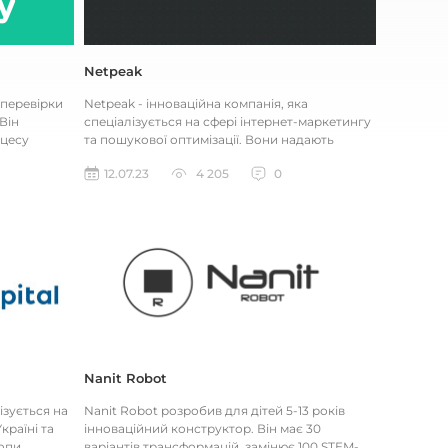
Netpeak
 перевірки
Netpeak - інноваційна компанія, яка
Він
спеціалізується на сфері інтернет-маркетингу
цесу
та пошукової оптимізації. Вони надають
.
широкий спектр послуг, включаю...
12.07.23
4 205
0
Nanit Robot
ізується на
Nanit Robot розробив для дітей 5-13 років
країні та
інноваційний конструктор. Він має 30
опи.
варіантів трансформацій, замінює 100 STEM-