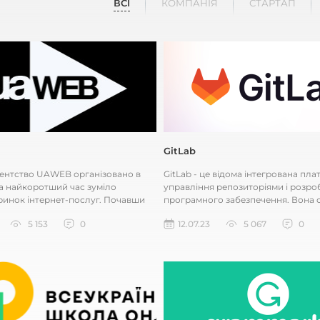
ВСІ
КОМПАНІЯ
СТАРТАП
GitLab
гентство UAWEB організовано в
GitLab - це відома інтегрована пл
 за найкоротший час зуміло
управління репозиторіями і розро
ринок інтернет-послуг. Почавши
програмного забезпечення. Вона 
к невелика компанія...
для спільної роботи розробник...
5 153
0
12.07.23
5 067
0