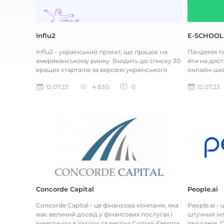
Influ2
E-SCHOOL
Influ2 – український проєкт, що працює на
Пандемія т
американському ринку. Входить до списку 30
йти на дист
кращих стартапів за версією українського
онлайн-шко
Forbes. Це B2B маркетинг...
замовлення 
12.07.23
4 830
0
12.07.23
Concorde Capital
People.ai
Concorde Capital - це фінансова компанія, яка
People.ai -
має великий досвід у фінансових послугах і
штучний інт
інвестиціях в Україні та регіоні Східної Європи.
продажів. О