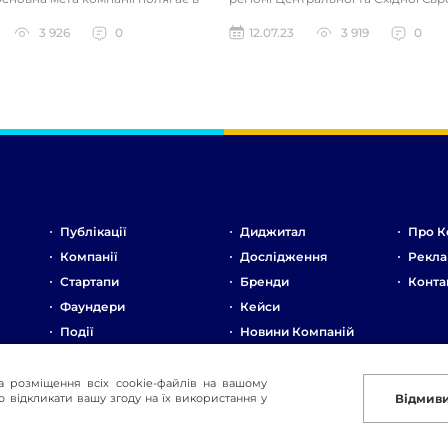
 роботи продажни...
Компанія спеціалізує...
3 926
0
12.07.23
3 919
0
Публікації
Диджитал
Про К
Компанії
Дослідження
Рекла
Стартапи
Бренди
Конта
Фаундери
Кейси
Події
Новини Компаній
Ринок
Стартапи
а розміщення всіх cookie-файлів на вашому
 відкликати вашу згоду на їх використання у
Відмив