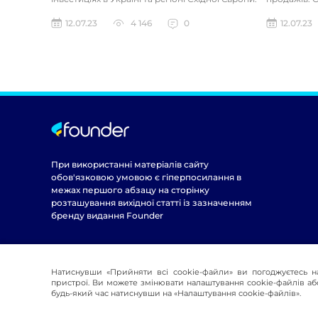
Компанія бул...
полегшенні
12.07.23
4 146
0
12.07.23
При використанні матеріалів сайту
обов'язковою умовою є гіперпосилання в
межах першого абзацу на сторінку
розташування вихідної статті із зазначенням
бренду видання Founder
Натиснувши «Прийняти всі cookie-файли» ви погоджуєтесь н
пристрої. Ви можете змінювати налаштування cookie-файлів або
будь-який час натиснувши на «Налаштування cookie-файлів».
© 2016-2026 Founder