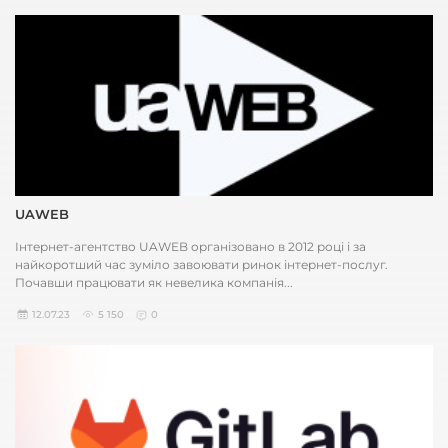
UAWEB
Інтернет-агентство UAWEB організовано в 2012 році і за
найкоротший час зуміло завоювати ринок інтернет-послуг.
Почавши працювати як невелика компанія...
12.07.23
5 150
0