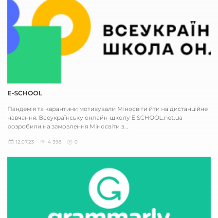
E-SCHOOL
Пандемія та карантини мотивували Міносвіти йти на дистанційне
навчання. Всеукраїнську онлайн-школу E SCHOOL.net.ua
розробили на замовлення Міносвіти з...
12.07.23
4 398
0