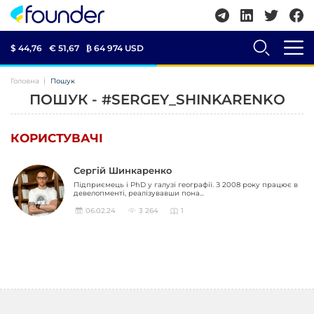
$ 44,76
€ 51,67
₿
64 974 USD
Головна
Пошук
ПОШУК - #SERGEY_SHINKARENKO
КОРИСТУВАЧІ
Сергій Шинкаренко
Підприємець і PhD у галузі географії. З 2008 року працює в
девелопменті, реалізувавши пона...
06.02.24
3 264
1