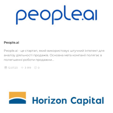
People.ai
People.ai - це стартап, який використовує штучний інтелект для
аналізу діяльності продажів. Основна мета компанії полягає в
полегшенні роботи продажни...
12.07.23
3 919
0