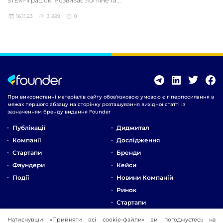
STEM-іграшок. Розвиває логічне та...
16.11.23
3 889
0
При використанні матеріалів сайту обов'язковою умовою є гіперпосилання в
межах першого абзацу на сторінку розташування вихідної статті із
зазначенням бренду видання Founder
Публікації
Диджитал
Компанії
Дослідження
Стартапи
Бренди
Фаундери
Кейси
Події
Новини Компаній
Ринок
Стартапи
Натиснувши «Прийняти всі cookie-файли» ви погоджуєтесь на
Про Компанію