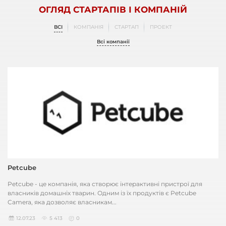
ОГЛЯД СТАРТАПІВ І КОМПАНІЙ
ВСІ
КОМПАНІЯ
СТАРТАП
ПРОЕКТ
Всі компанії
Petcube
Petcube - це компанія, яка створює інтерактивні пристрої для
власників домашніх тварин. Одним із їх продуктів є Petcube
Camera, яка дозволяє власникам...
12.07.23
5 413
0