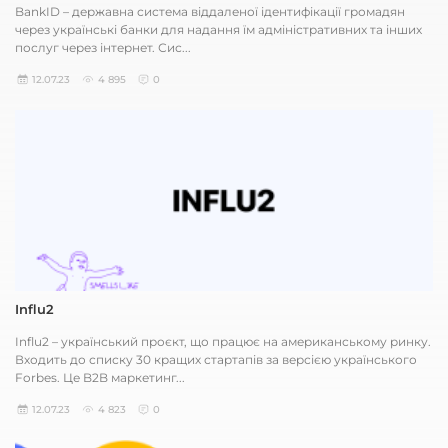
BankID – державна система віддаленої ідентифікації громадян
через українські банки для надання їм адміністративних та інших
послуг через інтернет. Сис...
12.07.23
4 895
0
Influ2
Influ2 – український проєкт, що працює на американському ринку.
Входить до списку 30 кращих стартапів за версією українського
Forbes. Це B2B маркетинг...
12.07.23
4 823
0