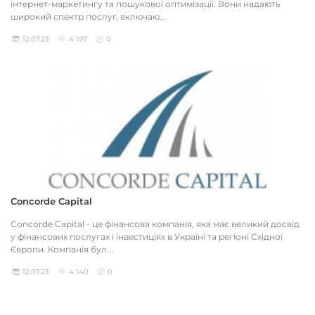
інтернет-маркетингу та пошукової оптимізації. Вони надають
широкий спектр послуг, включаю...
12.07.23
4 197
0
Concorde Capital
Concorde Capital - це фінансова компанія, яка має великий досвід
у фінансових послугах і інвестиціях в Україні та регіоні Східної
Європи. Компанія бул...
12.07.23
4 140
0