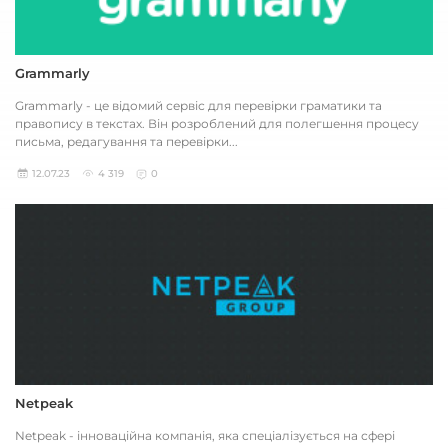
Grammarly
Grammarly - це відомий сервіс для перевірки граматики та
правопису в текстах. Він розроблений для полегшення процесу
письма, редагування та перевірки...
12.07.23
4 319
0
Netpeak
Netpeak - інноваційна компанія, яка спеціалізується на сфері