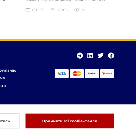
іграшок. Розвиває логічне та...
16.11.23
3 885
0
омпанію
ма
кти
итись
Прийняти всі cookie-файли
Розробка