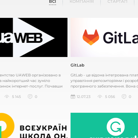
ВСІ
КОМПАНІЯ
СТАРТАП
GitLab
гентство UAWEB організовано в
GitLab - це відома інтегрована пл
 за найкоротший час зуміло
управління репозиторіями і розро
ринок інтернет-послуг. Почавши
програмного забезпечення. Вона 
к невелика компанія...
для спільної роботи розробник...
5 145
0
12.07.23
5 056
0