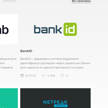
Всі компанії
ПРОЕКТ
BankID
атформа для
BankID – державна система віддаленої
бки
ідентифікації громадян через українські банки
створена
для надання їм адміністративних та інших
послуг через інтернет. Сис...
12.07.23
4 892
0