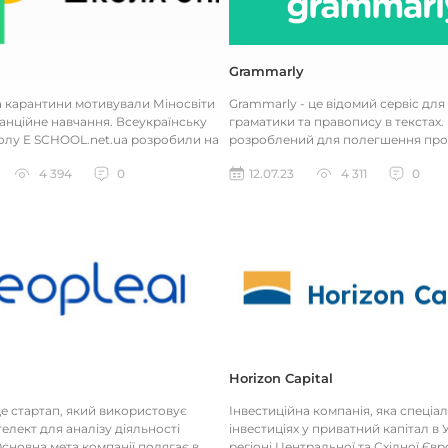
Grammarly
а карантини мотивували Міносвіти
Grammarly - це відомий сервіс для
анційне навчання. Всеукраїнську
граматики та правопису в текстах. 
лу E SCHOOL.net.ua розробили на
розроблений для полегшення про
Міносвіти з...
письма, редагування та перевірки..
4 394
0
12.07.23
4 311
0
Horizon Capital
 це стартап, який використовує
Інвестиційна компанія, яка спеціал
елект для аналізу діяльності
інвестиціях у приватний капітал в У
сновна мета компанії полягає в
регіоні Центральної та Східної Євр