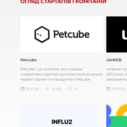
ОГЛЯД СТАРТАПІВ І КОМПАНІЙ
Petcube
UAWEB
Petcube - це компанія, яка створює
Інтернет-а
інтерактивні пристрої для власників домашніх
2012 році і
тварин. Одним із їх продуктів є Petcube
завоювати 
Camera, яка дозволяє власникам...
працювати я
12.07.23
5 403
0
12.07.23