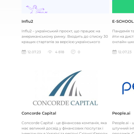
Influ2
E-SCHOOL
Influ2 – український проєкт, що працює на
Пандемія т
американському ринку. Входить до списку 30
йти на дист
кращих стартапів за версією українського
онлайн-шко
Forbes. Це B2B маркетинг...
замовлення 
12.07.23
4 818
0
12.07.23
Concorde Capital
People.ai
Concorde Capital - це фінансова компанія, яка
People.ai -
має великий досвід у фінансових послугах і
штучний інт
інвестиціях в Україні та регіоні Східної Європи.
продажів. О