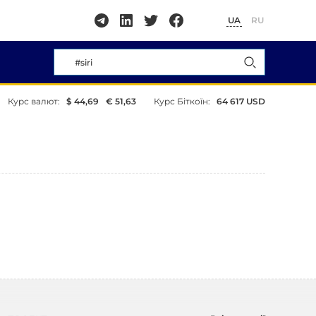
UA
RU
Курс валют:
$ 44,69
€ 51,63
Курс Біткоїн:
64 617 USD