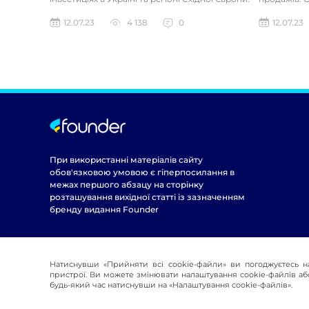
Компанія бул...
полегшенні
12.07.23
4 138
0
12.07.23
При використанні матеріалів сайту
обов'язковою умовою є гіперпосилання в
межах першого абзацу на сторінку
розташування вихідної статті із зазначенням
бренду видання Founder
Натиснувши «Прийняти всі cookie-файли» ви погоджуєтесь н
пристрої. Ви можете змінювати налаштування cookie-файлів або
будь-який час натиснувши на «Налаштування cookie-файлів».
© 2016-2026 Founder