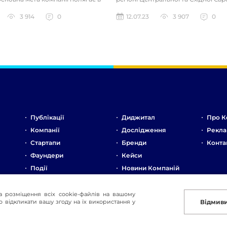
 роботи продажни...
Компанія спеціалізує...
3 914
0
12.07.23
3 907
0
Публікації
Диджитал
Про К
Компанії
Дослідження
Рекла
Стартапи
Бренди
Конта
Фаундери
Кейси
Події
Новини Компаній
Ринок
Стартапи
а розміщення всіх cookie-файлів на вашому
 відкликати вашу згоду на їх використання у
Відмив