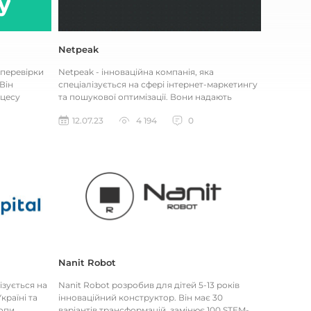
Netpeak
 перевірки
Netpeak - інноваційна компанія, яка
Він
спеціалізується на сфері інтернет-маркетингу
цесу
та пошукової оптимізації. Вони надають
.
широкий спектр послуг, включаю...
12.07.23
4 194
0
Nanit Robot
ізується на
Nanit Robot розробив для дітей 5-13 років
країні та
інноваційний конструктор. Він має 30
опи.
варіантів трансформацій, замінює 100 STEM-