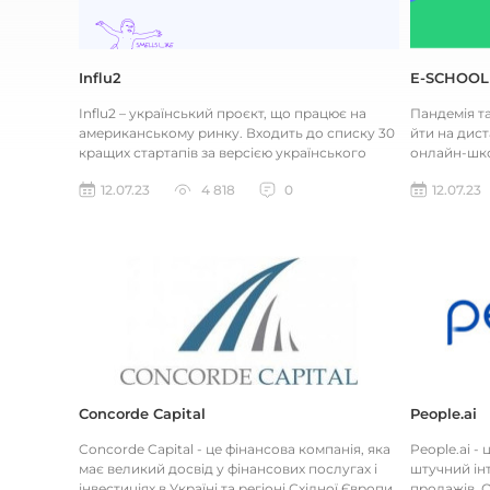
Influ2
E-SCHOOL
Influ2 – український проєкт, що працює на
Пандемія т
американському ринку. Входить до списку 30
йти на дист
кращих стартапів за версією українського
онлайн-шко
Forbes. Це B2B маркетинг...
замовлення 
12.07.23
4 818
0
12.07.23
Concorde Capital
People.ai
Concorde Capital - це фінансова компанія, яка
People.ai -
має великий досвід у фінансових послугах і
штучний інт
інвестиціях в Україні та регіоні Східної Європи.
продажів. О