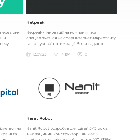
Netpeak
 перевірки
Netpeak - інноваційна компанія, яка
Він
спеціалізується на сфері інтернет-маркетингу
цесу
та пошукової оптимізації. Вони надають
.
широкий спектр послуг, включаю...
12.07.23
4 194
0
Nanit Robot
ізується на
Nanit Robot розробив для дітей 5-13 років
країні та
інноваційний конструктор. Він має 30
опи.
варіантів трансформацій, замінює 100 STEM-