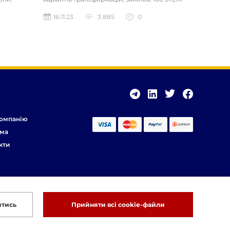
іграшок. Розвиває логічне та...
16.11.23
3 885
0
омпанію
ма
кти
итись
Прийняти всі cookie-файли
Розробка