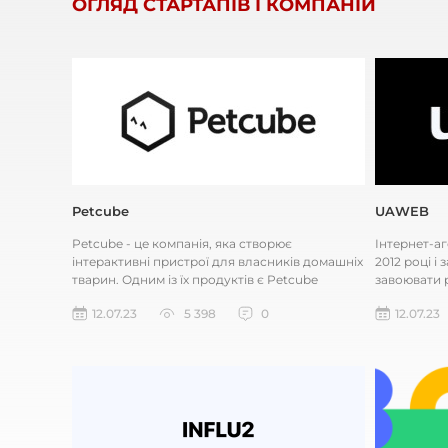
ОГЛЯД СТАРТАПІВ І КОМПАНІЙ
Petcube
UAWEB
Petcube - це компанія, яка створює
Інтернет-а
інтерактивні пристрої для власників домашніх
2012 році і
тварин. Одним із їх продуктів є Petcube
завоювати 
Camera, яка дозволяє власникам...
працювати я
12.07.23
5 398
0
12.07.23