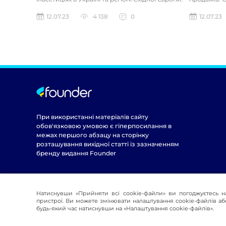
Компанія бул...
полегшенні
12.07.23
4 138
0
12.07.23
При використанні матеріалів сайту
обов'язковою умовою є гіперпосилання в
межах першого абзацу на сторінку
розташування вихідної статті із зазначенням
бренду видання Founder
Натиснувши «Прийняти всі cookie-файли» ви погоджуєтесь н
пристрої. Ви можете змінювати налаштування cookie-файлів або
будь-який час натиснувши на «Налаштування cookie-файлів».
© 2016-2026 Founder