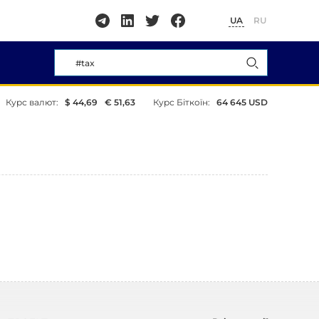
UA
RU
Курс валют:
$ 44,69
€ 51,63
Курс Біткоїн:
64 645 USD