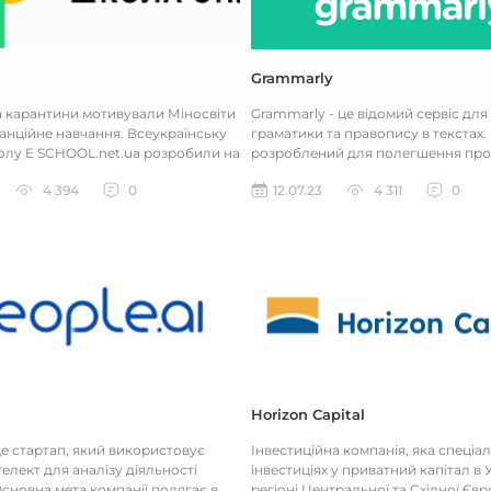
Grammarly
а карантини мотивували Міносвіти
Grammarly - це відомий сервіс для
анційне навчання. Всеукраїнську
граматики та правопису в текстах. 
лу E SCHOOL.net.ua розробили на
розроблений для полегшення про
Міносвіти з...
письма, редагування та перевірки..
4 394
0
12.07.23
4 311
0
Horizon Capital
 це стартап, який використовує
Інвестиційна компанія, яка спеціал
елект для аналізу діяльності
інвестиціях у приватний капітал в У
сновна мета компанії полягає в
регіоні Центральної та Східної Євр