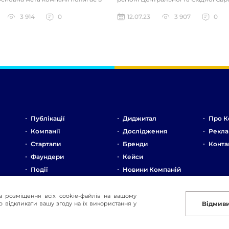
 роботи продажни...
Компанія спеціалізує...
3 914
0
12.07.23
3 907
0
Публікації
Диджитал
Про К
Компанії
Дослідження
Рекла
Стартапи
Бренди
Конта
Фаундери
Кейси
Події
Новини Компаній
Ринок
Стартапи
а розміщення всіх cookie-файлів на вашому
 відкликати вашу згоду на їх використання у
Відмив