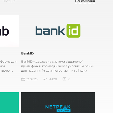
Всі компанії
ПРОЕКТ
BankID
атформа для
BankID – державна система віддаленої
бки
ідентифікації громадян через українські банки
створена
для надання їм адміністративних та інших
послуг через інтернет. Сис...
12.07.23
4 891
0