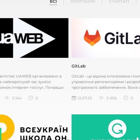
ВСІ
КОМПАНІЯ
СТАРТАП
GitLab
гентство UAWEB організовано в
GitLab - це відома інтегрована пл
 за найкоротший час зуміло
управління репозиторіями і розро
ринок інтернет-послуг. Почавши
програмного забезпечення. Вона 
к невелика компанія...
для спільної роботи розробник...
5 144
0
12.07.23
5 056
0