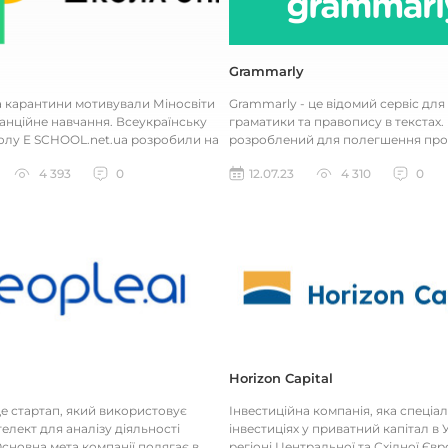
Grammarly
а карантини мотивували Міносвіти
Grammarly - це відомий сервіс для
анційне навчання. Всеукраїнську
граматики та правопису в текстах. 
лу E SCHOOL.net.ua розробили на
розроблений для полегшення про
Міносвіти з...
письма, редагування та перевірки..
4 393
0
12.07.23
4 310
0
Horizon Capital
 це стартап, який використовує
Інвестиційна компанія, яка спеціал
елект для аналізу діяльності
інвестиціях у приватний капітал в У
сновна мета компанії полягає в
регіоні Центральної та Східної Євр