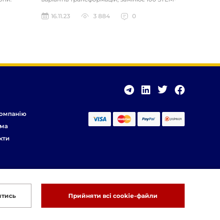
іграшок. Розвиває логічне та...
16.11.23
3 884
0
омпанію
ма
кти
итись
Прийняти всі cookie-файли
Розробка