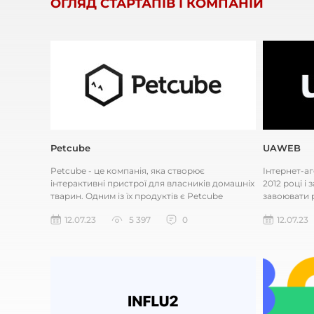
ОГЛЯД СТАРТАПІВ І КОМПАНІЙ
Petcube
UAWEB
Petcube - це компанія, яка створює
Інтернет-а
інтерактивні пристрої для власників домашніх
2012 році і
тварин. Одним із їх продуктів є Petcube
завоювати 
Camera, яка дозволяє власникам...
працювати я
12.07.23
5 397
0
12.07.23