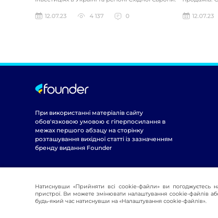
Компанія бул...
полегшенні
12.07.23
4 137
0
12.07.23
При використанні матеріалів сайту
обов'язковою умовою є гіперпосилання в
межах першого абзацу на сторінку
розташування вихідної статті із зазначенням
бренду видання Founder
Натиснувши «Прийняти всі cookie-файли» ви погоджуєтесь н
пристрої. Ви можете змінювати налаштування cookie-файлів або
будь-який час натиснувши на «Налаштування cookie-файлів».
© 2016-2026 Founder