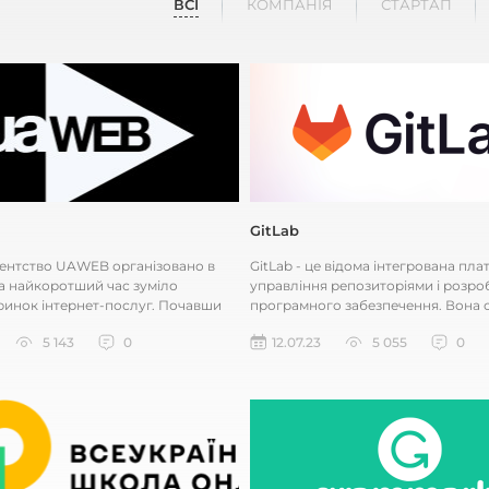
ВСІ
КОМПАНІЯ
СТАРТАП
GitLab
гентство UAWEB організовано в
GitLab - це відома інтегрована пл
 за найкоротший час зуміло
управління репозиторіями і розро
ринок інтернет-послуг. Почавши
програмного забезпечення. Вона 
к невелика компанія...
для спільної роботи розробник...
5 143
0
12.07.23
5 055
0