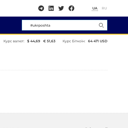
UA
RU
Курс валют:
$ 44,69
€ 51,63
Курс Біткоїн:
64 471 USD