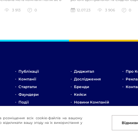
 роботи продажни...
Компанія спеціалізує...
3 913
0
12.07.23
3 906
0
Публікації
Диджитал
Про К
Компанії
Дослідження
Рекла
Стартапи
Бренди
Конта
Фаундери
Кейси
Події
Новини Компаній
Ринок
Стартапи
а розміщення всіх cookie-файлів на вашому
 відкликати вашу згоду на їх використання у
Відмив