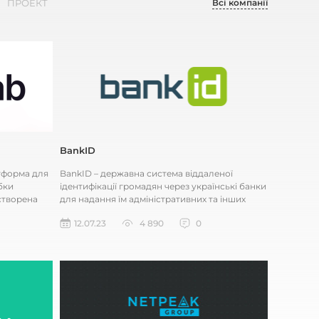
Всі компанії
ПРОЕКТ
BankID
атформа для
BankID – державна система віддаленої
бки
ідентифікації громадян через українські банки
створена
для надання їм адміністративних та інших
послуг через інтернет. Сис...
12.07.23
4 890
0