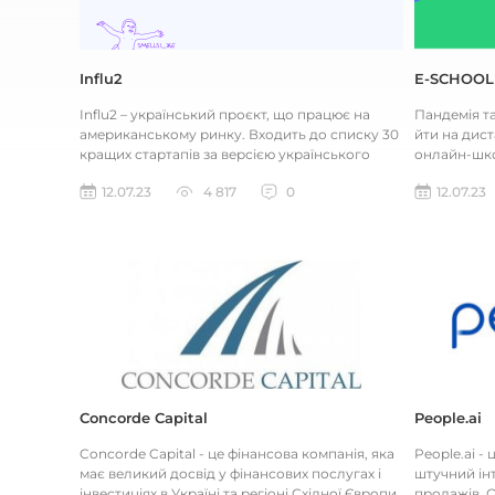
Influ2
E-SCHOOL
Influ2 – український проєкт, що працює на
Пандемія т
американському ринку. Входить до списку 30
йти на дист
кращих стартапів за версією українського
онлайн-шко
Forbes. Це B2B маркетинг...
замовлення 
12.07.23
4 817
0
12.07.23
Concorde Capital
People.ai
Concorde Capital - це фінансова компанія, яка
People.ai -
має великий досвід у фінансових послугах і
штучний інт
інвестиціях в Україні та регіоні Східної Європи.
продажів. О