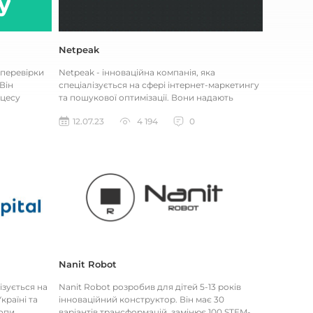
Netpeak
 перевірки
Netpeak - інноваційна компанія, яка
Він
спеціалізується на сфері інтернет-маркетингу
цесу
та пошукової оптимізації. Вони надають
.
широкий спектр послуг, включаю...
12.07.23
4 194
0
Nanit Robot
ізується на
Nanit Robot розробив для дітей 5-13 років
країні та
інноваційний конструктор. Він має 30
опи.
варіантів трансформацій, замінює 100 STEM-