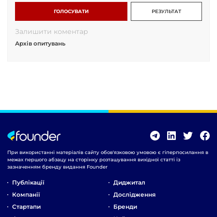
ГОЛОСУВАТИ
РЕЗУЛЬТАТ
Залишити коментар
Архів опитувань
При використанні матеріалів сайту обов'язковою умовою є гіперпосилання в
межах першого абзацу на сторінку розташування вихідної статті із
зазначенням бренду видання Founder
Публікації
Диджитал
Компанії
Дослідження
Стартапи
Бренди