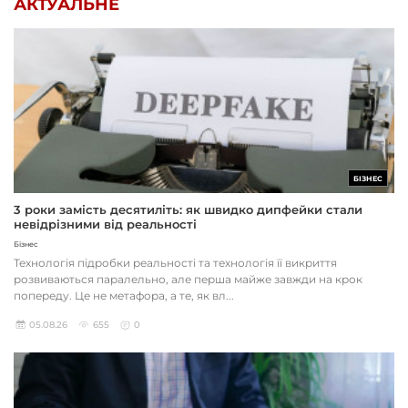
АКТУАЛЬНЕ
БІЗНЕС
3 роки замість десятиліть: як швидко дипфейки стали
невідрізними від реальності
Бізнес
Технологія підробки реальності та технологія її викриття
розвиваються паралельно, але перша майже завжди на крок
попереду. Це не метафора, а те, як вл...
05.08.26
655
0