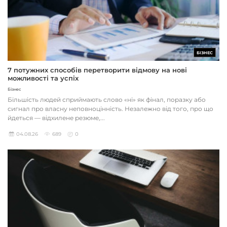
БІЗНЕС
7 потужних способів перетворити відмову на нові
можливості та успіх
Бізнес
Більшість людей сприймають слово «ні» як фінал, поразку або
сигнал про власну неповноцінність. Незалежно від того, про що
йдеться — відхилене резюме,...
04.08.26
689
0