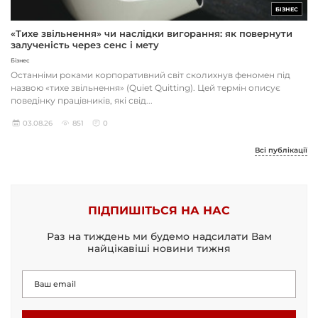
БІЗНЕС
«Тихе звільнення» чи наслідки вигорання: як повернути
залученість через сенс і мету
Бізнес
Останніми роками корпоративний світ сколихнув феномен під
назвою «тихе звільнення» (Quiet Quitting). Цей термін описує
поведінку працівників, які свід...
03.08.26
851
0
Всі публікації
ПІДПИШІТЬСЯ НА НАС
Раз на тиждень ми будемо надсилати Вам
найцікавіші новини тижня