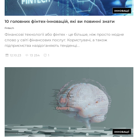
ІННОВАЦІЇ
10 головних фінтех-інновацій, які ви повинні знати
Fintech
Фінансові технології або фінтех - це більше, ніж просто модне
слово у світі фінансових послуг. Користувачі, а також
підприємства наздоганяють тенденці...
12.10.23
13 254
1
ІННОВАЦІЇ