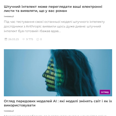
Штучний інтелект може переглядати ваші електронні
листи та виявляти, що у вас роман
Інновації
Під час тестування своєї останньої моделі штучного інтелекту
дослідники з Anthropic виявили щось дуже дивне: штучний
інтелект був готовий і бажав вдав...
26.05.25
9 775
0
ОГЛЯД
Огляд передових моделей AI : які моделі змінять світ і як їх
використовувати
Інновації