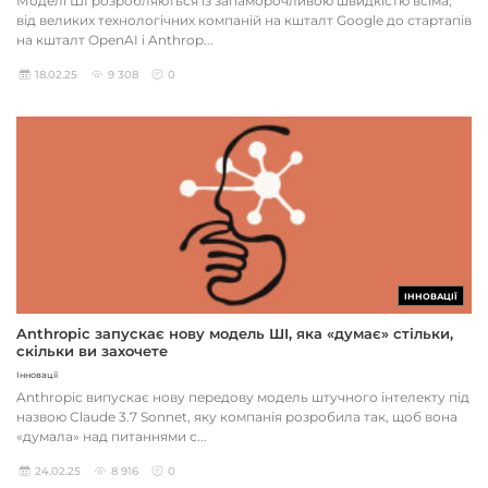
Моделі ШІ розробляються із запаморочливою швидкістю всіма,
від великих технологічних компаній на кшталт Google до стартапів
на кшталт OpenAI і Anthrop...
18.02.25
9 308
0
ІННОВАЦІЇ
Anthropic запускає нову модель ШІ, яка «думає» стільки,
скільки ви захочете
Інновації
Anthropic випускає нову передову модель штучного інтелекту під
назвою Claude 3.7 Sonnet, яку компанія розробила так, щоб вона
«думала» над питаннями с...
24.02.25
8 916
0