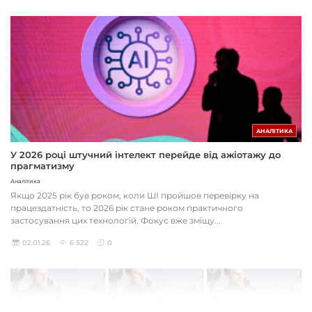
АНАЛІТИКА
У 2026 році штучний інтелект перейде від ажіотажу до
прагматизму
Аналітика
Якщо 2025 рік був роком, коли ШІ пройшов перевірку на
працездатність, то 2026 рік стане роком практичного
застосування цих технологій. Фокус вже зміщу...
02.01.26
6 522
0