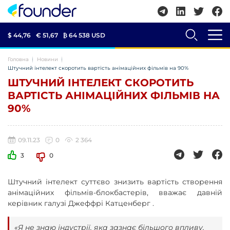
$ 44,76
€ 51,67
₿
64 538 USD
Головна
Новини
Штучний інтелект скоротить вартість анімаційних фільмів на 90%
ШТУЧНИЙ ІНТЕЛЕКТ СКОРОТИТЬ
ВАРТІСТЬ АНІМАЦІЙНИХ ФІЛЬМІВ НА
90%
09.11.23
0
2 364
3
0
Штучний інтелект суттєво знизить вартість створення
анімаційних фільмів-блокбастерів, вважає давній
керівник галузі Джеффрі Катценберг .
«Я не знаю індустрії, яка зазнає більшого впливу,