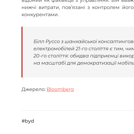
відомий як фахівець з управління. Він вва
нижчі витрати, пов’язані з контролем йог
конкурентами.
Білл Руссо з шанхайської консалтингово
електромобілей 21-го століття є тим, ч
20-го століття: обидва підприємці вик
на масштабі для демократизації мобіль
Джерело:
Bloomberg
#byd