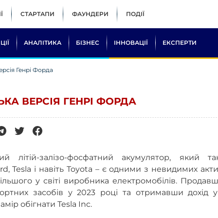
Ї
СТАРТАПИ
ФАУНДЕРИ
ПОДІЇ
ЦІЇ
АНАЛІТИКА
БІЗНЕС
ІННОВАЦІЇ
ЕКСПЕРТИ
ерсія Генрі Форда
ЬКА ВЕРСІЯ ГЕНРІ ФОРДА
й літій-залізо-фосфатний акумулятор, який та
 Tesla і навіть Toyota – є одними з невидимих акти
льшого у світі виробника електромобілів. Продавш
ортних засобів у 2023 році та отримавши дохід у
амір обігнати Tesla Inc.