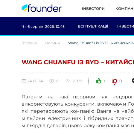
ІНВЕСТОРИ
КОМПАНІ
ВСІ ПУБЛІКАЦІЇ
ІНВЕСТИ
Чт, 6 серпня 2026, 10:45
Головна
Новини
Wang Chuanfu із BYD – китайська в
WANG CHUANFU ІЗ BYD – КИТАЙС
24.06.24
0
2 827
1
0
Патенти на такі прориви, як недороги
використовують конкуренти, включаючи Ford,
які перетворюють компанію Ванга на найбі
мільйони електричних і гібридних трансп
мільярдів доларів, цього року компанія має н