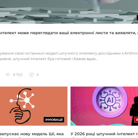
нтелект може переглядати ваші електронні листи та виявляти, 
тування своєї останньої моделі штучного інтелекту дослідники з Anthr
ивне: штучний інтелект був готовий і бажав вдав...
9 753
0
ІННОВАЦІЇ
 запускає нову модель ШІ, яка
У 2026 році штучний інтелект