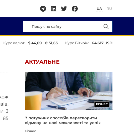
UA
RU
Курс валют:
$ 44,69
€ 51,63
Курс Біткоїн:
64 617 USD
АКТУАЛЬНЕ
кож
вів,
БІЗНЕС
и 3
 85
7 потужних способів перетворити
відмову на нові можливості та успіх
Бізнес