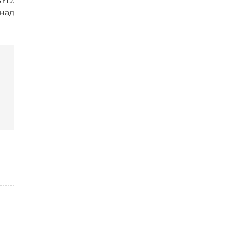
BYD:
над