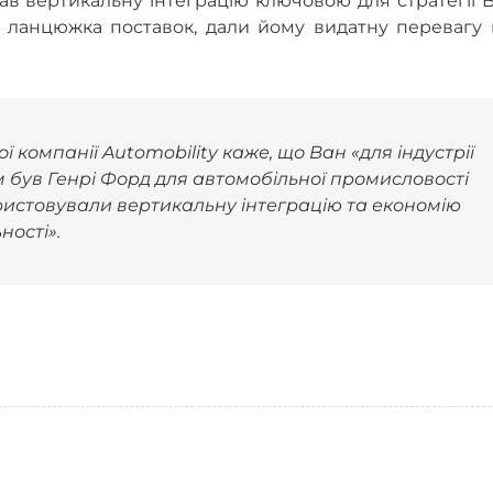
жав вертикальну інтеграцію ключовою для стратегії 
о ланцюжка поставок, дали йому видатну перевагу 
ї компанії Automobility каже, що Ван «для індустрії
им був Генрі Форд для автомобільної промисловості
ористовували вертикальну інтеграцію та економію
ності».