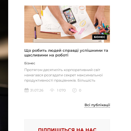
БІЗНЕС
Що робить людей справді успішними та
щасливими на роботі
Бізнес
Протягом десятиліть корпоративний світ
намагався розгадати секрет максимальної
продуктивності працівників. Більшість
компаній досі покладаються на тра...
31.07.26
1 070
0
Всі публікації
ПІДПИШІТЬСЯ НА НАС