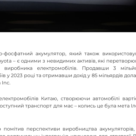
ізо-фосфатний акумулятор, який також використову
Toyota – є одними з невидимих активів, які перетвор
і виробника електромобілів. Продавши 3 мільй
в у 2023 році та отримавши дохід у 85 мільярдів дола
 Inc.
електромобілів Ки
таю, створюючи автомобілі варті
доступний транспорт для мас
–
колись це була мета І
о помітив перспективи виробництва акумуляторів, 