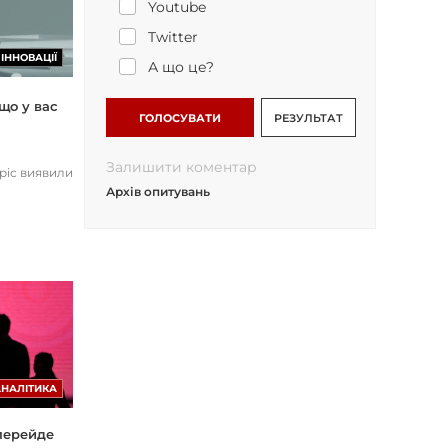
Youtube
Twitter
ІННОВАЦІЇ
А що це?
що у вас
ГОЛОСУВАТИ
РЕЗУЛЬТАТ
Залишити коментар
opic виявили
Архів опитувань
АНАЛІТИКА
 перейде