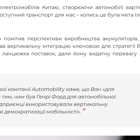
електромобілів Китаю, створюючи автомобілі варті
ступний транспорт для мас – колись це була мета І
о помітив перспективи виробництва акумуляторів, 
жав вертикальну інтеграцію ключовою для стратегії 
о ланцюжка поставок, дали йому видатну перевагу 
ої компанії Automobility каже, що Ван «для
 є тим, чим був Генрі Форд для автомобільної
підприємці використовували вертикальну
я демократизації мобільності».