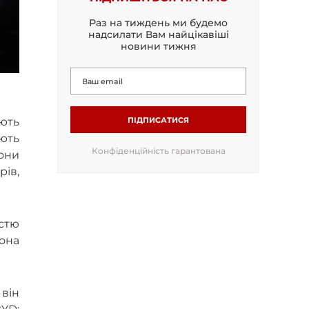
Раз на тиждень ми будемо
надсилати Вам найцікавіші
новини тижня
ПІДПИСАТИСЯ
ють
юють
Конфіденційність гарантована
они
рів,
стю
лона
він