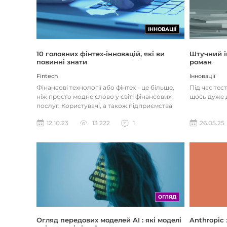
ІННОВАЦІЇ
Штучний і
10 головних фінтех-інновацій, які ви
роман
повинні знати
Інновації
Fintech
Під час тес
Фінансові технології або фінтех - це більше,
щось дуже д
ніж просто модне слово у світі фінансових
послуг. Користувачі, а також підприємства
наздоганяють тенденці...
26.05.25
12.10.23
13 222
1
ОГЛЯД
Огляд передових моделей AI : які моделі
Anthropic