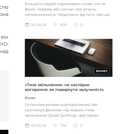
Більшість людей сприймають слово «ні» як
стю
фінал, поразку або сигнал про власну
лона
неповноцінність. Незалежно від того, про що
йдеться — відхилене резюме,...
04.08.26
609
0
він
BYD:
над
БІЗНЕС
«Тихе звільнення» чи наслідки
вигорання: як повернути залученість
через сенс і мету
Бізнес
Останніми роками корпоративний світ
сколихнув феномен під назвою «тихе
звільнення» (Quiet Quitting). Цей термін
описує поведінку працівників, які свід...
03.08.26
790
0