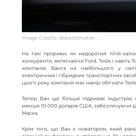
Image Credits: depositphotos
На такі прориви, як недорогий літій-зал
конкуренти, включаючи Ford, Tesla і навіть 
компанію Ванга на найбільшого у світ
електричних і гібридних транспортних засобі
цього року компанія має намір обігнати Tesla
Тепер Ван ще більше підриває індустрію 
менше 10 000 доларів США, забезпечуючи 
Маска.
Крім того, що Ван є новатором, який ран