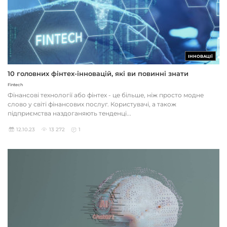
ІННОВАЦІЇ
10 головних фінтех-інновацій, які ви повинні знати
Fintech
Фінансові технології або фінтех - це більше, ніж просто модне
слово у світі фінансових послуг. Користувачі, а також
підприємства наздоганяють тенденці...
12.10.23
13 272
1