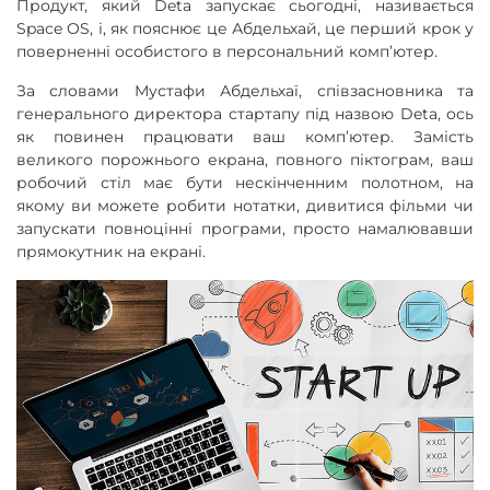
Продукт, який Deta запускає сьогодні, називається
Space OS, і, як пояснює це Абдельхай, це перший крок у
поверненні особистого в персональний комп’ютер.
За словами Мустафи Абдельхаї, співзасновника та
генерального директора стартапу під назвою Deta, ось
як повинен працювати ваш комп’ютер. Замість
великого порожнього екрана, повного піктограм, ваш
робочий стіл має бути нескінченним полотном, на
якому ви можете робити нотатки, дивитися фільми чи
запускати повноцінні програми, просто намалювавши
прямокутник на екрані.