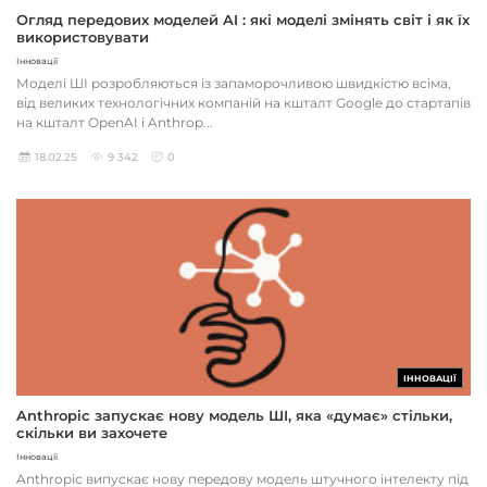
Огляд передових моделей AI : які моделі змінять світ і як їх
використовувати
Інновації
Моделі ШІ розробляються із запаморочливою швидкістю всіма,
від великих технологічних компаній на кшталт Google до стартапів
на кшталт OpenAI і Anthrop...
18.02.25
9 342
0
ІННОВАЦІЇ
Anthropic запускає нову модель ШІ, яка «думає» стільки,
скільки ви захочете
Інновації
Anthropic випускає нову передову модель штучного інтелекту під