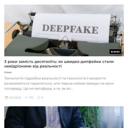
БІЗНЕС
3 роки замість десятиліть: як швидко дипфейки стали
невідрізними від реальності
Бізнес
Технологія підробки реальності та технологія її викриття
розвиваються паралельно, але перша майже завжди на крок
попереду. Це не метафора, а те, як вл...
05.08.26
741
0