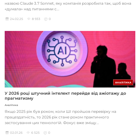
назвою Claude 3.7 Sonnet, яку компанія розробила так, щоб вона
«думала» над питаннями с...
24.02.25
8 933
0
АНАЛІТИКА
У 2026 році штучний інтелект перейде від ажіотажу до
прагматизму
Аналітика
Якщо 2025 рік був роком, коли ШІ пройшов перевірку на
працездатність, то 2026 рік стане роком практичного
застосування цих технологій. Фокус вже зміщу...
02.01.26
6 525
0