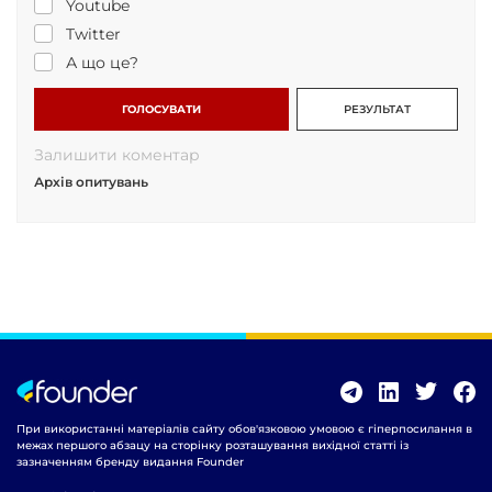
Youtube
Twitter
А що це?
ГОЛОСУВАТИ
РЕЗУЛЬТАТ
Залишити коментар
Архів опитувань
При використанні матеріалів сайту обов'язковою умовою є гіперпосилання в
межах першого абзацу на сторінку розташування вихідної статті із
зазначенням бренду видання Founder