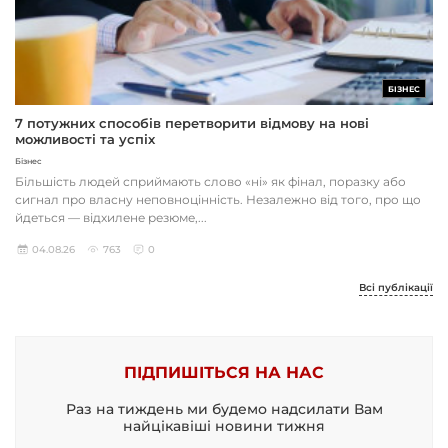
БІЗНЕС
7 потужних способів перетворити відмову на нові
можливості та успіх
Бізнес
Більшість людей сприймають слово «ні» як фінал, поразку або
сигнал про власну неповноцінність. Незалежно від того, про що
йдеться — відхилене резюме,...
04.08.26
763
0
Всі публікації
ПІДПИШІТЬСЯ НА НАС
Раз на тиждень ми будемо надсилати Вам
найцікавіші новини тижня