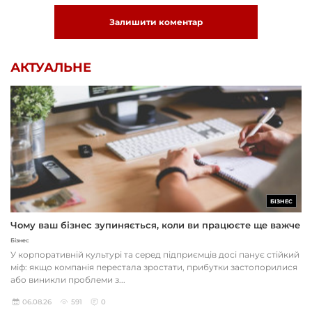
Залишити коментар
АКТУАЛЬНЕ
БІЗНЕС
Чому ваш бізнес зупиняється, коли ви працюєте ще важче
Бізнес
У корпоративній культурі та серед підприємців досі панує стійкий
міф: якщо компанія перестала зростати, прибутки застопорилися
або виникли проблеми з...
06.08.26
591
0