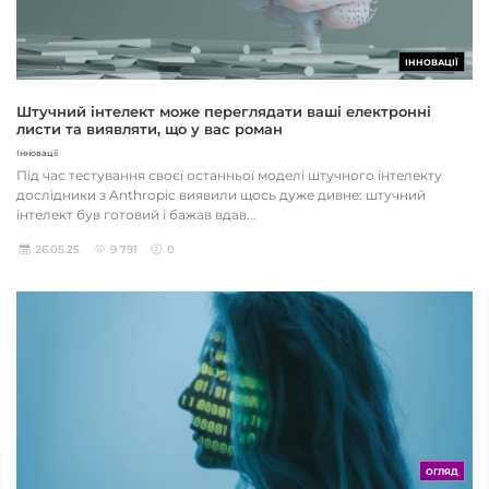
ІННОВАЦІЇ
Штучний інтелект може переглядати ваші електронні
листи та виявляти, що у вас роман
Інновації
Під час тестування своєї останньої моделі штучного інтелекту
дослідники з Anthropic виявили щось дуже дивне: штучний
інтелект був готовий і бажав вдав...
26.05.25
9 791
0
ОГЛЯД