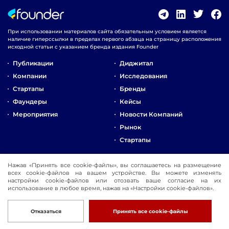
При использовании материалов сайта обязательным условием является
наличие гиперссылки в пределах первого абзаца на страницу расположения
исходной статьи с указанием бренда издания Founder
Публикации
Диджитал
Компании
Исследования
Стартапы
Бренды
Фаундеры
Кейсы
Мероприятия
Новости Компаний
Рынок
Стартапы
О Компании
Нажав «Принять все cookie-файлы», вы соглашаетесь на размещение
всех cookie-файлов на вашем устройстве. Вы можете изменять
Реклама
настройки cookie-файлов или отозвать ваше согласие на их
Контакты
использование в любое время, нажав на «Настройки cookie-файлов».
© 2016-2026 Founder
Разработка
Отказаться
Принять все cookie-файлы