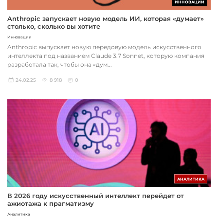
ИННОВАЦИИ
Anthropic запускает новую модель ИИ, которая «думает»
столько, сколько вы хотите
Инновации
Anthropic выпускает новую передовую модель искусственного
интеллекта под названием Claude 3.7 Sonnet, которую компания
разработала так, чтобы она «дум...
24.02.25
8 918
0
АНАЛИТИКА
В 2026 году искусственный интеллект перейдет от
ажиотажа к прагматизму
Аналитика