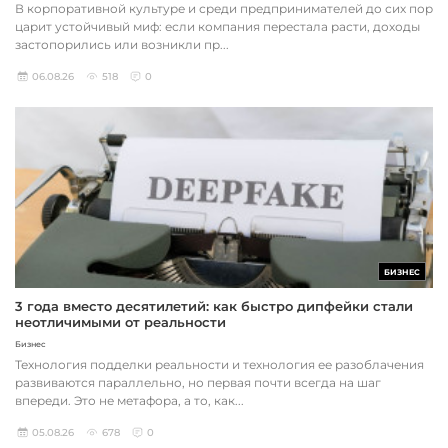
В корпоративной культуре и среди предпринимателей до сих пор
царит устойчивый миф: если компания перестала расти, доходы
застопорились или возникли пр...
06.08.26
518
0
БИЗНЕС
3 года вместо десятилетий: как быстро дипфейки стали
неотличимыми от реальности
Бизнес
Технология подделки реальности и технология ее разоблачения
развиваются параллельно, но первая почти всегда на шаг
впереди. Это не метафора, а то, как...
05.08.26
678
0