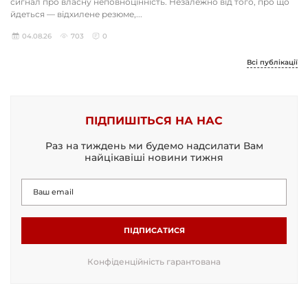
сигнал про власну неповноцінність. Незалежно від того, про що
йдеться — відхилене резюме,...
04.08.26
703
0
Всі публікації
ПІДПИШІТЬСЯ НА НАС
Раз на тиждень ми будемо надсилати Вам
найцікавіші новини тижня
ПІДПИСАТИСЯ
Конфіденційність гарантована