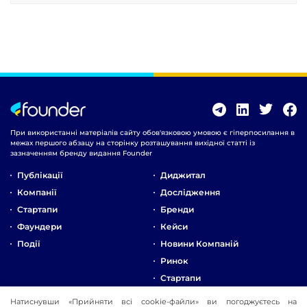
При використанні матеріалів сайту обов'язковою умовою є гіперпосилання в
межах першого абзацу на сторінку розташування вихідної статті із
зазначенням бренду видання Founder
Публікації
Диджитал
Компанії
Дослідження
Стартапи
Бренди
Фаундери
Кейси
Події
Новини Компаній
Ринок
Стартапи
Натиснувши «Прийняти всі cookie-файли» ви погоджуєтесь на
Про Компанію