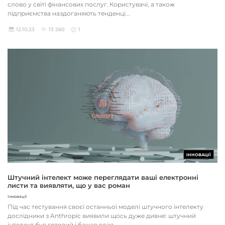
слово у світі фінансових послуг. Користувачі, а також
підприємства наздоганяють тенденці...
12.10.23
13 260
1
ІННОВАЦІЇ
Штучний інтелект може переглядати ваші електронні
листи та виявляти, що у вас роман
Інновації
Під час тестування своєї останньої моделі штучного інтелекту
дослідники з Anthropic виявили щось дуже дивне: штучний
інтелект був готовий і бажав вдав...