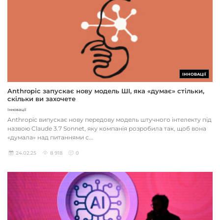
ІННОВАЦІЇ
Anthropic запускає нову модель ШІ, яка «думає» стільки,
скільки ви захочете
Інновації
Anthropic випускає нову передову модель штучного інтелекту під
назвою Claude 3.7 Sonnet, яку компанія розробила так, щоб вона
«думала» над питаннями с...
24.02.25
8 918
0