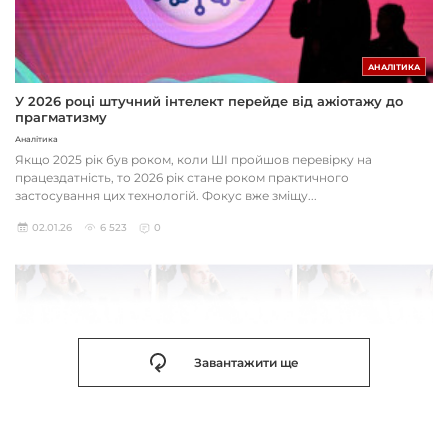
АНАЛІТИКА
У 2026 році штучний інтелект перейде від ажіотажу до
прагматизму
Аналітика
Якщо 2025 рік був роком, коли ШІ пройшов перевірку на
працездатність, то 2026 рік стане роком практичного
застосування цих технологій. Фокус вже зміщу...
02.01.26
6 523
0
Завантажити ще