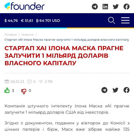
$ 44,76
€ 51,61
₿
64 701 USD
Головна
Новини
Стартап xAI Ілона Маска прагне залучити 1 мільярд доларів власного капіталу
СТАРТАП XAI ІЛОНА МАСКА ПРАГНЕ
ЗАЛУЧИТИ 1 МІЛЬЯРД ДОЛАРІВ
ВЛАСНОГО КАПІТАЛУ
06.12.23
0
2 119
3
0
Компанія штучного інтелекту Ілона Маска xAI прагне
залучити 1 мільярд доларів США від інвесторів.
Згідно з документом, поданим у вівторок до Комісії з
цінних паперів і бірж, Маск вже зібрав майже 135