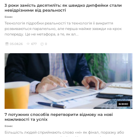
3 роки замість десятиліть: як швидко дипфейки стали
невідрізними від реальності
Бізнес
Технологія підробки реальності та технологія її викриття
розвиваються паралельно, але перша майже завжди на крок
попереду. Це не метафора, а те, як вл...
05.08.26
677
0
БІЗНЕС
7 потужних способів перетворити відмову на нові
можливості та успіх
Бізнес
Більшість людей сприймають слово «ні» як фінал, поразку або