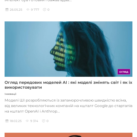
26.05.25
9 777
0
ОГЛЯД
Огляд передових моделей AI : які моделі змінять світ і як їх
використовувати
Інновації
Моделі ШІ розробляються із запаморочливою швидкістю всіма,
від великих технологічних компаній на кшталт Google до стартапів
на кшталт OpenAI і Anthrop...
18.02.25
9 314
0