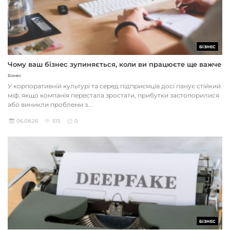
БІЗНЕС
Чому ваш бізнес зупиняється, коли ви працюєте ще важче
Бізнес
У корпоративній культурі та серед підприємців досі панує стійкий
міф: якщо компанія перестала зростати, прибутки застопорилися
або виникли проблеми з...
06.08.26
515
0
БІЗНЕС