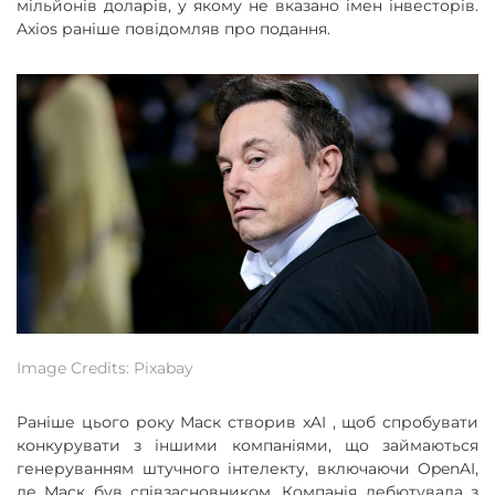
мільйонів доларів, у якому не вказано імен інвесторів.
Axios раніше повідомляв про подання.
Image Credits: Pixabay
Раніше цього року Маск створив xAI , щоб спробувати
конкурувати з іншими компаніями, що займаються
генеруванням штучного інтелекту, включаючи OpenAI,
де Маск був співзасновником. Компанія дебютувала з