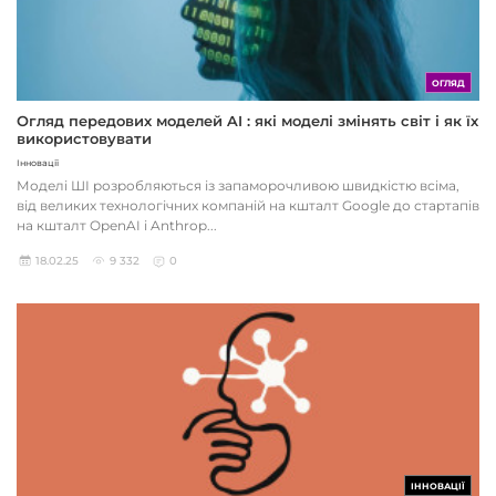
ОГЛЯД
Огляд передових моделей AI : які моделі змінять світ і як їх
використовувати
Інновації
Моделі ШІ розробляються із запаморочливою швидкістю всіма,
від великих технологічних компаній на кшталт Google до стартапів
на кшталт OpenAI і Anthrop...
18.02.25
9 332
0
ІННОВАЦІЇ