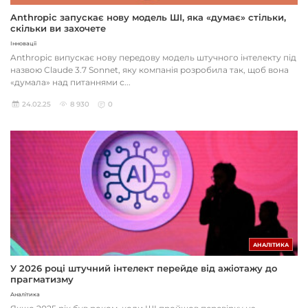
Anthropic запускає нову модель ШІ, яка «думає» стільки,
скільки ви захочете
Інновації
Anthropic випускає нову передову модель штучного інтелекту під
назвою Claude 3.7 Sonnet, яку компанія розробила так, щоб вона
«думала» над питаннями с...
24.02.25
8 930
0
АНАЛІТИКА
У 2026 році штучний інтелект перейде від ажіотажу до
прагматизму
Аналітика