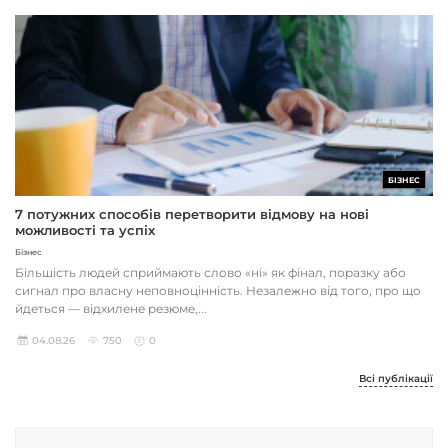
БІЗНЕС
7 потужних способів перетворити відмову на нові
можливості та успіх
Бізнес
Більшість людей сприймають слово «ні» як фінал, поразку або
сигнал про власну неповноцінність. Незалежно від того, про що
йдеться — відхилене резюме,...
04.08.26
750
0
Всі публікації