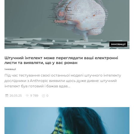
ІННОВАЦІЇ
Штучний інтелект може переглядати ваші електронні
листи та виявляти, що у вас роман
Інновації
Під час тестування своєї останньої моделі штучного інтелекту
дослідники з Anthropic виявили щось дуже дивне: штучний
інтелект був готовий і бажав вдав...
26.05.25
9 789
0