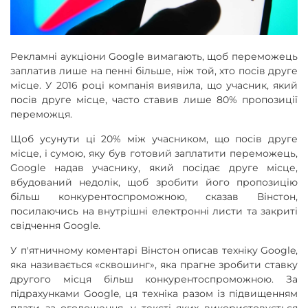
Рекламні аукціони Google вимагають, щоб переможець
заплатив лише на пенні більше, ніж той, хто посів друге
місце. У 2016 році компанія виявила, що учасник, який
посів друге місце, часто ставив лише 80% пропозиції
переможця.
Щоб усунути ці 20% між учасником, що посів друге
місце, і сумою, яку був готовий заплатити переможець,
Google надав учаснику, який посідає друге місце,
вбудований недолік, щоб зробити його пропозицію
більш конкурентоспроможною, сказав Вінстон,
посилаючись на внутрішні електронні листи та закриті
свідчення Google.
У п'ятничному коментарі Вінстон описав техніку Google,
яка називається «сквошинг», яка прагне зробити ставку
другого місця більш конкурентоспроможною. За
підрахунками Google, ця техніка разом із підвищенням
плати за оголошення, у тексті яких використовується