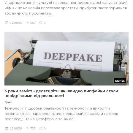
У корпоративній культурі та серед підприємців досі панує стійкий
міф: якщо компанія перестала зростати, прибутки застопорилися
або виникли проблеми з...
06.08.26
567
0
БІЗНЕС
3 роки замість десятиліть: як швидко дипфейки стали
невідрізними від реальності
Бізнес
Технологія підробки реальності та технологія її викриття
розвиваються паралельно, але перша майже завжди на крок
попереду. Це не метафора, а те, як вл...
05.08.26
723
0