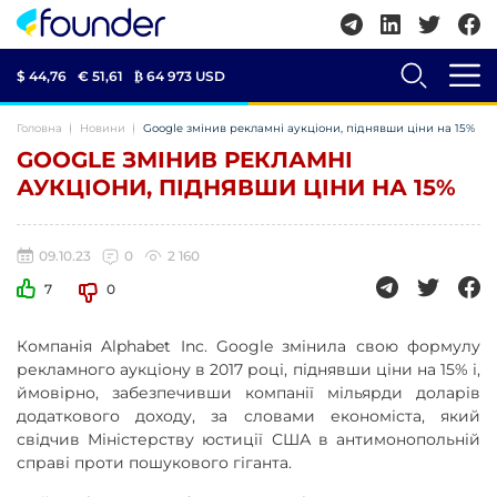
$ 44,76
€ 51,61
₿
64 973 USD
Головна
Новини
Google змінив рекламні аукціони, піднявши ціни на 15%
GOOGLE ЗМІНИВ РЕКЛАМНІ
АУКЦІОНИ, ПІДНЯВШИ ЦІНИ НА 15%
09.10.23
0
2 160
7
0
Компанія Alphabet Inc. Google змінила свою формулу
рекламного аукціону в 2017 році, піднявши ціни на 15% і,
ймовірно, забезпечивши компанії мільярди доларів
додаткового доходу, за словами економіста, який
свідчив Міністерству юстиції США в антимонопольній
справі проти пошукового гіганта.