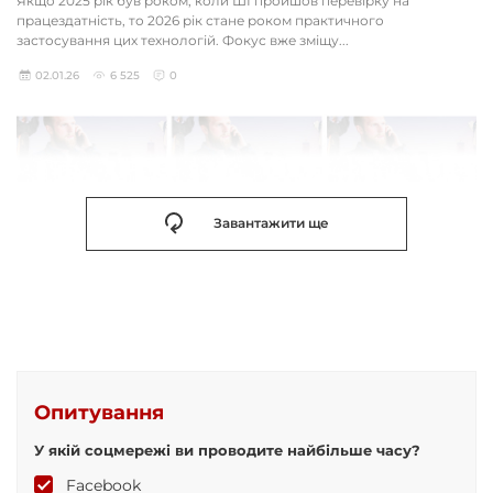
Якщо 2025 рік був роком, коли ШІ пройшов перевірку на
працездатність, то 2026 рік стане роком практичного
застосування цих технологій. Фокус вже зміщу...
02.01.26
6 525
0
Завантажити ще
Опитування
У якій соцмережі ви проводите найбільше часу?
Facebook