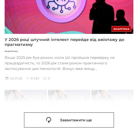
АНАЛІТИКА
У 2026 році штучний інтелект перейде від ажіотажу до
прагматизму
Аналітика
Якщо 2025 рік був роком, коли ШІ пройшов перевірку на
працездатність, то 2026 рік стане роком практичного
застосування цих технологій. Фокус вже зміщу...
02.01.26
6 530
0
Завантажити ще