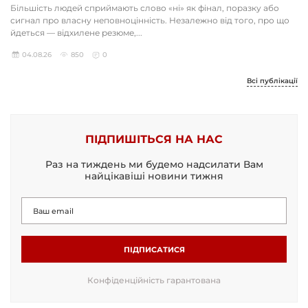
Більшість людей сприймають слово «ні» як фінал, поразку або
сигнал про власну неповноцінність. Незалежно від того, про що
йдеться — відхилене резюме,...
04.08.26
850
0
Всі публікації
ПІДПИШІТЬСЯ НА НАС
Раз на тиждень ми будемо надсилати Вам
найцікавіші новини тижня
ПІДПИСАТИСЯ
Конфіденційність гарантована