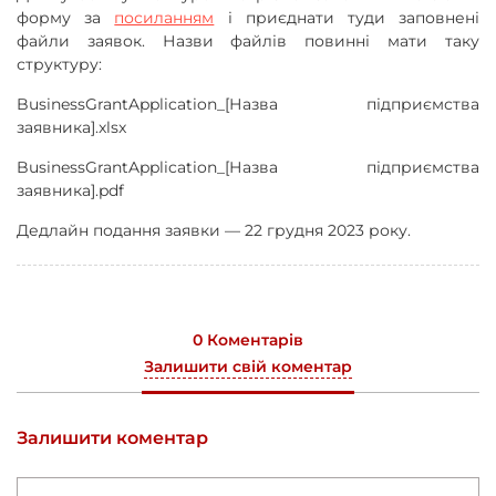
форму за
посиланням
і приєднати туди заповнені
файли заявок. Назви файлів повинні мати таку
структуру:
BusinessGrantApplication_[Назва підприємства
заявника].xlsx
BusinessGrantApplication_[Назва підприємства
заявника].pdf
Дедлайн подання заявки — 22 грудня 2023 року.
0 Коментарів
Залишити свій коментар
Залишити коментар