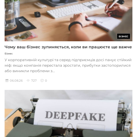
БІЗНЕС
Чому ваш бізнес зупиняється, коли ви працюєте ще важче
Бізнес
У корпоративній культурі та серед підприємців досі панує стійкий
міф: якщо компанія перестала зростати, прибутки застопорилися
або виникли проблеми з...
06.08.26
727
0