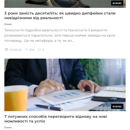
БІЗНЕС
3 роки замість десятиліть: як швидко дипфейки стали
невідрізними від реальності
Бізнес
Технологія підробки реальності та технологія її викриття
розвиваються паралельно, але перша майже завжди на крок
попереду. Це не метафора, а те, як вл...
05.08.26
819
0
БІЗНЕС
7 потужних способів перетворити відмову на нові
можливості та успіх
Бізнес