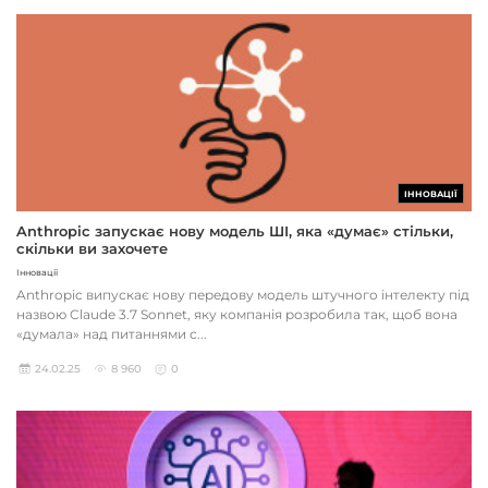
ІННОВАЦІЇ
Anthropic запускає нову модель ШІ, яка «думає» стільки,
скільки ви захочете
Інновації
Anthropic випускає нову передову модель штучного інтелекту під
назвою Claude 3.7 Sonnet, яку компанія розробила так, щоб вона
«думала» над питаннями с...
24.02.25
8 960
0