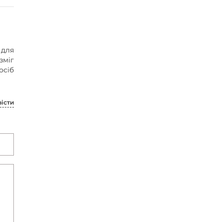
 для
зміг
осіб
вісти