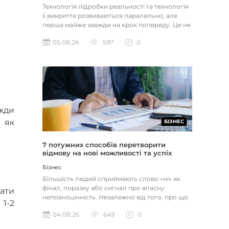
Технологія підробки реальності та технологія
її викриття розвиваються паралельно, але
перша майже завжди на крок попереду. Це не
метафора, а те, як вл...
05.08.26
597
0
вжди
 як
БІЗНЕС
7 потужних способів перетворити
відмову на нові можливості та успіх
Бізнес
Більшість людей сприймають слово «ні» як
фінал, поразку або сигнал про власну
вати
неповноцінність. Незалежно від того, про що
1-2
йдеться — відхилене резюме,...
04.08.26
649
0