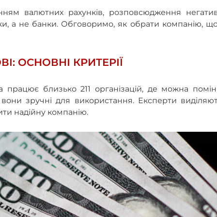
нням валютних рахунків, розповсюдження негатив
и, а не банки. Обговоримо, як обрати компанію, щ
І: ОСНОВНІ КРИТЕРІЇ
а працює близько 211 організацій, де можна помін
 вони зручні для використання. Експерти виділяют
ити надійну компанію.