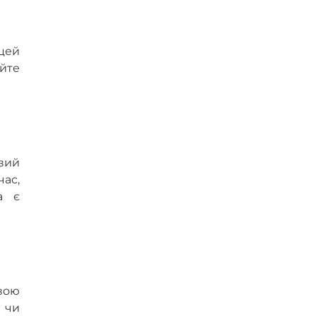
 цей
яйте
вий
час,
а є
вою
 чи