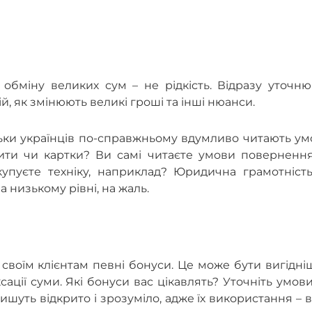
и обміну великих сум – не рідкість. Відразу уточн
ій, як змінюють великі гроші та інші нюанси.
кільки українців по-справжньому вдумливо читають у
ити чи картки? Ви самі читаєте умови повернення
 купуєте техніку, наприклад? Юридична грамотніст
а низькому рівні, на жаль.
своїм клієнтам певні бонуси. Це може бути вигідн
сації суми. Які бонуси вас цікавлять? Уточніть умов
ишуть відкрито і зрозуміло, адже їх використання – 