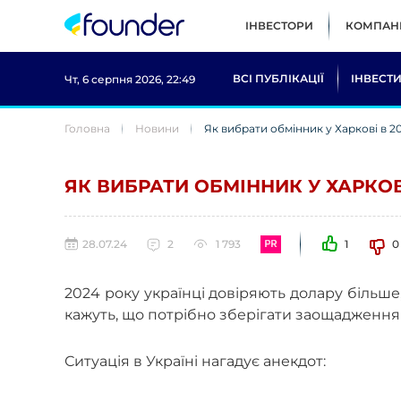
ІНВЕСТОРИ
КОМПАНІ
ВСІ ПУБЛІКАЦІЇ
ІНВЕСТИ
Чт, 6 серпня 2026, 22:49
Головна
Новини
Як вибрати обмінник у Харкові в 20
ЯК ВИБРАТИ ОБМІННИК У ХАРКОВІ
28.07.24
2
1 793
1
0
2024 року українці довіряють долару більше,
кажуть, що потрібно зберігати заощадження 
Ситуація в Україні нагадує анекдот: