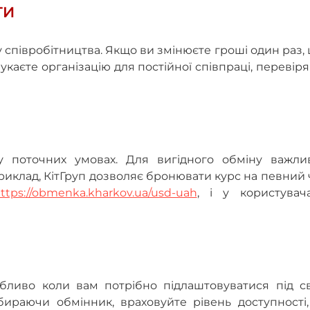
ТИ
 співробітництва. Якщо ви змінюєте гроші один раз,
каєте організацію для постійної співпраці, перевір
 поточних умовах. Для вигідного обміну важли
иклад, КітГруп дозволяє бронювати курс на певний 
ttps://obmenka.kharkov.ua/usd-uah
, і у користувач
обливо коли вам потрібно підлаштовуватися під с
бираючи обмінник, враховуйте рівень доступності,