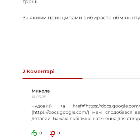
гроші.
За якими принципами вибираєте обмінні пу
2 Коментарі
Микола
14.03.25
Чудовий <a href="https://docs.google.
(https://docs.google.com/) мені сподобався ва
деталей. Бажаю побільше натхнення для створ
0
0