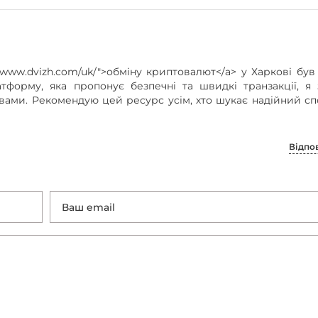
//www.dvizh.com/uk/">обміну криптовалют</a> у Харкові був
орму, яка пропонує безпечні та швидкі транзакції, я 
ами. Рекомендую цей ресурс усім, хто шукає надійний сп
Відпо