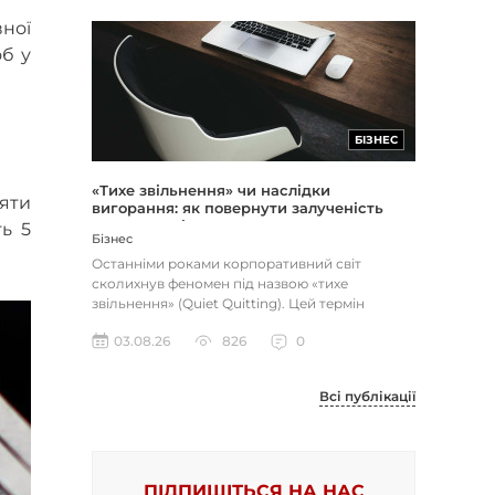
ної
об у
БІЗНЕС
«Тихе звільнення» чи наслідки
яти
вигорання: як повернути залученість
через сенс і мету
ь 5
Бізнес
Останніми роками корпоративний світ
сколихнув феномен під назвою «тихе
звільнення» (Quiet Quitting). Цей термін
описує поведінку працівників, які свід...
03.08.26
826
0
Всі публікації
ПІДПИШІТЬСЯ НА НАС