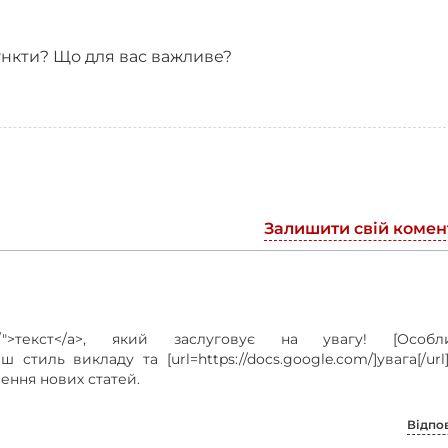
нкти? Що для вас важливе?
Залишити свій комен
com/">текст</a>, який заслуговує на увагу! [Особл
ш стиль викладу та [url=https://docs.google.com/]увага[/url
ення нових статей.
Відпо