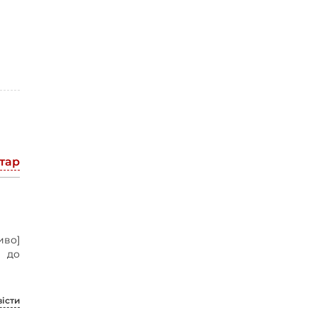
тар
иво]
] до
вісти