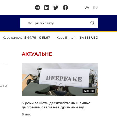
UA
RU
Курс валют:
$ 44,76
€ 51,67
Курс Біткоїн:
64 385 USD
АКТУАЛЬНЕ
ерти
БІЗНЕС
3 роки замість десятиліть: як швидко
дипфейки стали невідрізними від
реальності
Бізнес