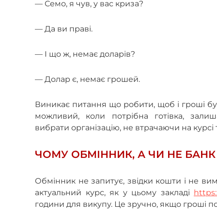
— Семо, я чув, у вас криза?
—
Да ви праві.
—
І що ж, немає доларів?
— Долар є, немає грошей.
Виникає питання що робити, щоб і гроші бу
можливий, коли потрібна готівка, зали
вибрати організацію, не втрачаючи на курсі 
ЧОМУ ОБМІННИК, А ЧИ НЕ БАНК
Обмінник не запитує, звідки кошти і не ви
актуальний курс, як у цьому закладі
https
години для викупу. Це зручно, якщо гроші по