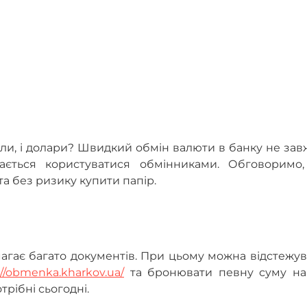
ли, і долари? Швидкий обмін валюти в банку не за
шається користуватися обмінниками. Обговоримо,
та без ризику купити папір.
магає багато документів. При цьому можна відстежу
://obmenka.kharkov.ua/
та бронювати певну суму на 
трібні сьогодні.