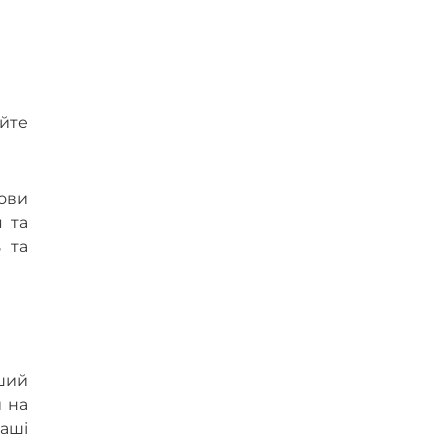
юйте
мови
 та
ь та
іший
и на
ваші