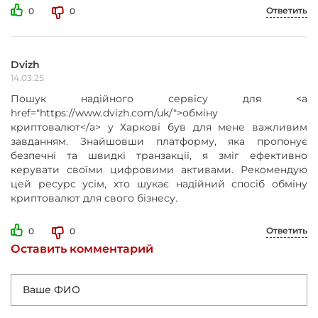
Ответить
0
0
Dvizh
14.03.25
Пошук надійного сервісу для <a
href="https://www.dvizh.com/uk/">обміну
криптовалют</a> у Харкові був для мене важливим
завданням. Знайшовши платформу, яка пропонує
безпечні та швидкі транзакції, я зміг ефективно
керувати своїми цифровими активами. Рекомендую
цей ресурс усім, хто шукає надійний спосіб обміну
криптовалют для свого бізнесу.
Ответить
0
0
Оставить комментарий