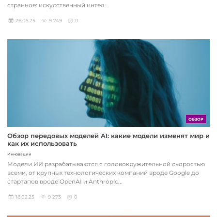
странное: искусственный интел...
26.05.25
9 749
0
ОБЗОР
Обзор передовых моделей AI: какие модели изменят мир и
как их использовать
Инновации
Модели ИИ разрабатываются с головокружительной скоростью
всеми, от крупных технологических компаний вроде Google до
стартапов вроде OpenAI и Anthropic...
18.02.25
9 273
0