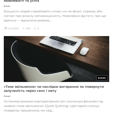
можливості та успіх
Бізнес
Більшість людей сприймають слово «ні» як фінал, поразку або
сигнал про власну неповноцінність. Незалежно від того, про що
йдеться — відхилене резюме,...
04.08.26
626
0
БІЗНЕС
«Тихе звільнення» чи наслідки вигорання: як повернути
залученість через сенс і мету
Бізнес
Останніми роками корпоративний світ сколихнув феномен під
назвою «тихе звільнення» (Quiet Quitting). Цей термін описує
поведінку працівників, які свід...