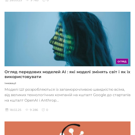
26.05.25
9 763
0
ОГЛЯД
Огляд передових моделей AI : які моделі змінять світ і як їх
використовувати
Інновації
Моделі ШІ розробляються із запаморочливою швидкістю всіма,
від великих технологічних компаній на кшталт Google до стартапів
на кшталт OpenAI і Anthrop...
18.02.25
9 286
0