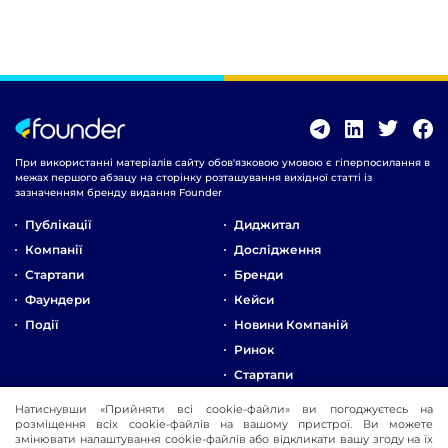
При використанні матеріалів сайту обов'язковою умовою є гіперпосилання в
межах першого абзацу на сторінку розташування вихідної статті із
зазначенням бренду видання Founder
Публікації
Диджитал
Компанії
Дослідження
Стартапи
Бренди
Фаундери
Кейси
Події
Новини Компаній
Ринок
Стартапи
Натиснувши «Прийняти всі cookie-файли» ви погоджуєтесь на
Про Компанію
розміщення всіх cookie-файлів на вашому пристрої. Ви можете
змінювати налаштування cookie-файлів або відкликати вашу згоду на їх
Реклама