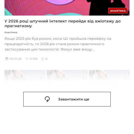
АНАЛІТИКА
У 2026 році штучний інтелект перейде від ажіотажу до
прагматизму
Аналітика
Якщо 2025 рік був роком, коли ШІ пройшов перевірку на
працездатність, то 2026 рік стане роком практичного
застосування цих технологій. Фокус вже зміщу...
02.01.26
6 516
0
Завантажити ще