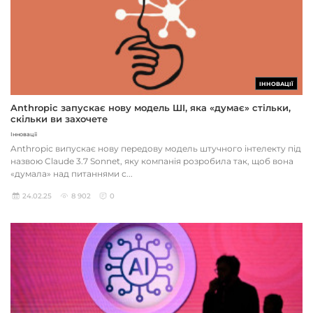
ІННОВАЦІЇ
Anthropic запускає нову модель ШІ, яка «думає» стільки,
скільки ви захочете
Інновації
Anthropic випускає нову передову модель штучного інтелекту під
назвою Claude 3.7 Sonnet, яку компанія розробила так, щоб вона
«думала» над питаннями с...
24.02.25
8 902
0