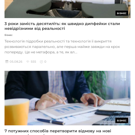
БІЗНЕС
3 роки замість десятиліть: як швидко дипфейки стали
невідрізними від реальності
Бізнес
Технологія підробки реальності та технологія її викриття
розвиваються паралельно, але перша майже завжди на крок
попереду. Це не метафора, а те, як вл...
05.08.26
555
0
БІЗНЕС
7 потужних способів перетворити відмову на нові