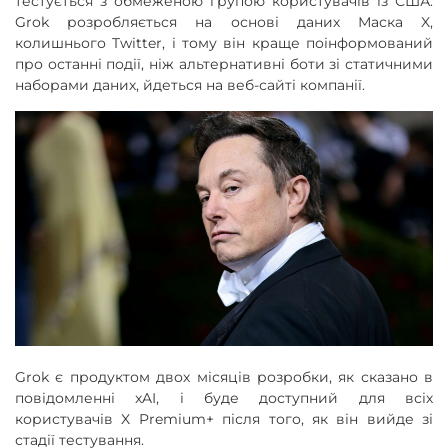
тестується з обмеженою групою користувачів із США.
Grok розробляється на основі даних Маска X,
колишнього Twitter, і тому він краще поінформований
про останні події, ніж альтернативні боти зі статичними
наборами даних, йдеться на веб-сайті компанії.
Grok є продуктом двох місяців розробки, як сказано в
повідомленні xAI, і буде доступний для всіх
користувачів X Premium+ після того, як він вийде зі
стадії тестування.