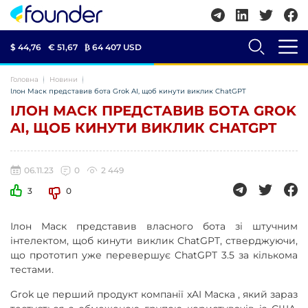
$ 44,76
€ 51,67
₿
64 407 USD
Головна
Новини
Ілон Маск представив бота Grok AI, щоб кинути виклик ChatGPT
ІЛОН МАСК ПРЕДСТАВИВ БОТА GROK
AI, ЩОБ КИНУТИ ВИКЛИК CHATGPT
06.11.23
0
2 449
3
0
Ілон Маск представив власного бота зі штучним
інтелектом, щоб кинути виклик ChatGPT, стверджуючи,
що прототип уже перевершує ChatGPT 3.5 за кількома
тестами.
Grok це перший продукт компанії xAI Маска , який зараз