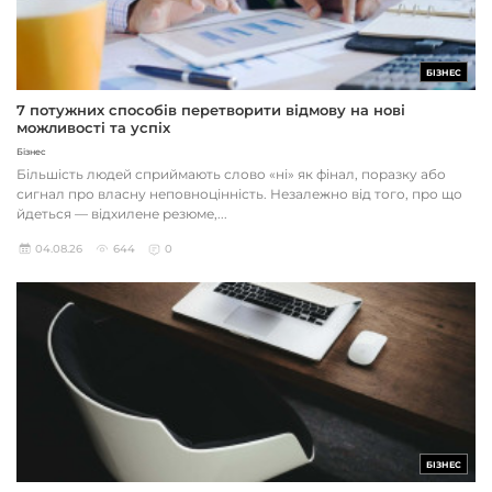
БІЗНЕС
7 потужних способів перетворити відмову на нові
можливості та успіх
Бізнес
Більшість людей сприймають слово «ні» як фінал, поразку або
сигнал про власну неповноцінність. Незалежно від того, про що
йдеться — відхилене резюме,...
04.08.26
644
0
БІЗНЕС