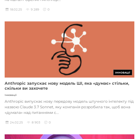
18.02.25
9 289
0
ІННОВАЦІЇ
Anthropic запускає нову модель ШІ, яка «думає» стільки,
скільки ви захочете
Інновації
Anthropic випускає нову передову модель штучного інтелекту під
назвою Claude 3.7 Sonnet, яку компанія розробила так, щоб вона
«думала» над питаннями с...
24.02.25
8 903
0