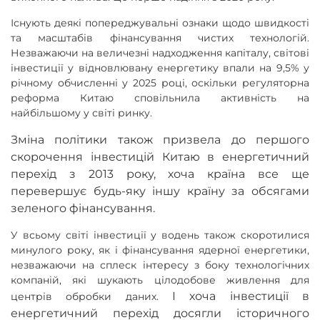
Існують деякі попереджувальні ознаки щодо швидкості
та масштабів фінансування чистих технологій.
Незважаючи на величезні надходження капіталу, світові
інвестиції у відновлювану енергетику впали на 9,5% у
річному обчисленні у 2025 році, оскільки регуляторна
реформа Китаю сповільнила активність на
найбільшому у світі ринку.
Зміна політики також призвела до першого
скорочення інвестицій Китаю в енергетичний
перехід з 2013 року, хоча країна все ще
перевершує будь-яку іншу країну за обсягами
зеленого фінансування.
У всьому світі інвестиції у водень також скоротилися
минулого року, як і фінансування ядерної енергетики,
незважаючи на сплеск інтересу з боку технологічних
компаній, які шукають цілодобове живлення для
І хоча інвестиції в
центрів обробки даних.
енергетичний перехід досягли історичного