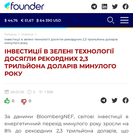
$ 44,76
€ 51,67
₿
64 390 USD
Головна
Новини
Інвестиції в зелені технології досягли рекордних 2,3 трильйона доларів
минулого року
ІНВЕСТИЦІЇ В ЗЕЛЕНІ ТЕХНОЛОГІЇ
ДОСЯГЛИ РЕКОРДНИХ 2,3
ТРИЛЬЙОНА ДОЛАРІВ МИНУЛОГО
РОКУ
26.01.26
0
1 938
0
0
За даними BloombergNEF, світові інвестиції в
енергетичний перехід минулого року зросли на
8% до рекордних 2,3 трильйона доларів, що