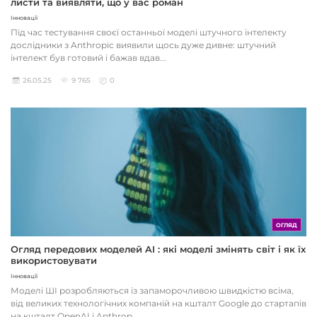
листи та виявляти, що у вас роман
Інновації
Під час тестування своєї останньої моделі штучного інтелекту
дослідники з Anthropic виявили щось дуже дивне: штучний
інтелект був готовий і бажав вдав...
26.05.25
9 765
0
ОГЛЯД
Огляд передових моделей AI : які моделі змінять світ і як їх
використовувати
Інновації
Моделі ШІ розробляються із запаморочливою швидкістю всіма,
від великих технологічних компаній на кшталт Google до стартапів
на кшталт OpenAI і Anthrop...