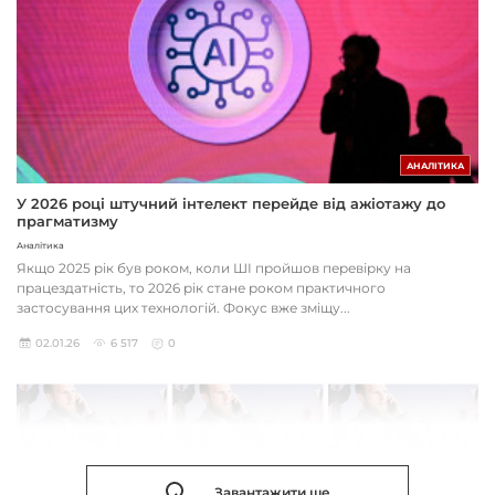
АНАЛІТИКА
У 2026 році штучний інтелект перейде від ажіотажу до
прагматизму
Аналітика
Якщо 2025 рік був роком, коли ШІ пройшов перевірку на
працездатність, то 2026 рік стане роком практичного
застосування цих технологій. Фокус вже зміщу...
02.01.26
6 517
0
Завантажити ще