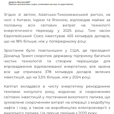
Згідно зі звітом, Азіатсько-Тихоокеанський регіон, на
чолі з Китаєм, Індією та Японією, відповідав майже за
половину всіх світових витрат на технології
енергетичного переходу у 2025 році. Тим часом
Європейський Союз інвестував 455 мільярдів доларів,
що на 18% більше, ніж у попередньому році.
Зростання було повільнішим у США, де президент
Дональд Трамп скоротив державну підтримку багатьох
чистих технологій та створив перешкоди для
впровадження відновлюваної енергетики, але країна
все ще отримала 378 мільярдів доларів зелених
інвестицій, що на 3,5% більше, ніж у 2024 році.
Капітал вкладався в чисту енергетику рекордними
темпами минулого року, водночас зі скороченням
світових інвестицій у постачання викопного палива, що
зумовлене скороченням витрат на операції з видобутку
нафти і газу, а також на виробництво електроенергії з
викопного палива. Це перше падіння з 2020 року.