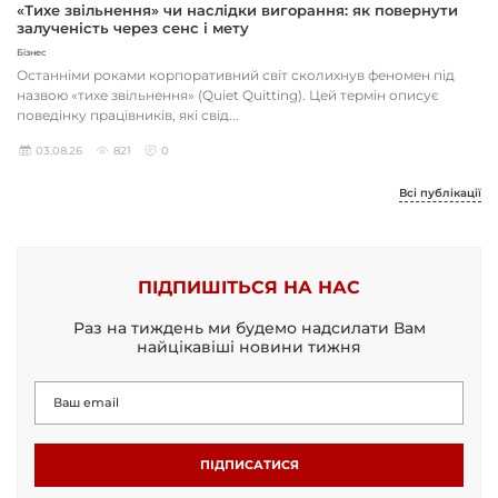
«Тихе звільнення» чи наслідки вигорання: як повернути
залученість через сенс і мету
Бізнес
Останніми роками корпоративний світ сколихнув феномен під
назвою «тихе звільнення» (Quiet Quitting). Цей термін описує
поведінку працівників, які свід...
03.08.26
821
0
Всі публікації
ПІДПИШІТЬСЯ НА НАС
Раз на тиждень ми будемо надсилати Вам
найцікавіші новини тижня
ПІДПИСАТИСЯ