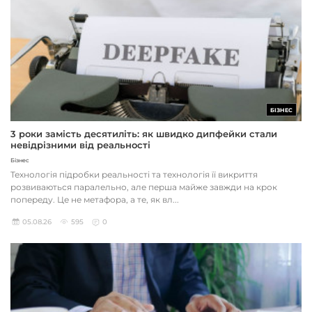
БІЗНЕС
3 роки замість десятиліть: як швидко дипфейки стали
невідрізними від реальності
Бізнес
Технологія підробки реальності та технологія її викриття
розвиваються паралельно, але перша майже завжди на крок
попереду. Це не метафора, а те, як вл...
05.08.26
595
0