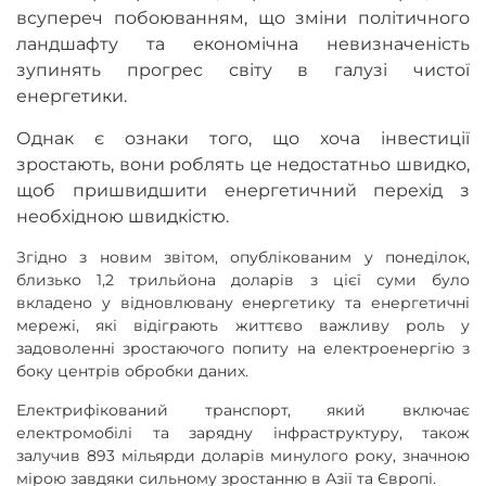
всупереч побоюванням, що зміни політичного
ландшафту та економічна невизначеність
зупинять прогрес світу в галузі чистої
енергетики.
Однак є ознаки того, що хоча інвестиції
зростають, вони роблять це недостатньо швидко,
щоб пришвидшити енергетичний перехід з
необхідною швидкістю.
Згідно з новим звітом, опублікованим у понеділок,
близько 1,2 трильйона доларів з цієї суми було
вкладено у відновлювану енергетику та енергетичні
мережі, які відіграють життєво важливу роль у
задоволенні зростаючого попиту на електроенергію з
боку центрів обробки даних.
Електрифікований транспорт, який включає
електромобілі та зарядну інфраструктуру, також
залучив 893 мільярди доларів минулого року, значною
мірою завдяки сильному зростанню в Азії та Європі.