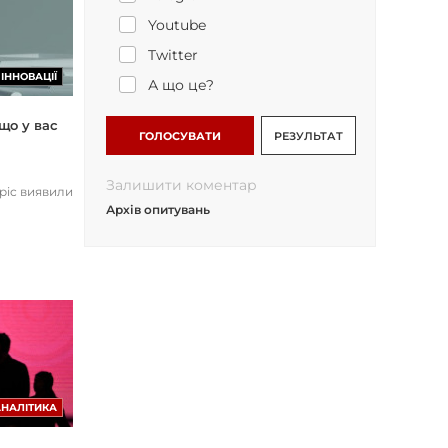
Youtube
Twitter
ІННОВАЦІЇ
А що це?
що у вас
ГОЛОСУВАТИ
РЕЗУЛЬТАТ
Залишити коментар
opic виявили
Архів опитувань
АНАЛІТИКА