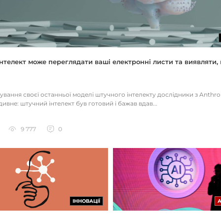
нтелект може переглядати ваші електронні листи та виявляти, 
тування своєї останньої моделі штучного інтелекту дослідники з Anthr
ивне: штучний інтелект був готовий і бажав вдав...
9 777
0
ІННОВАЦІЇ