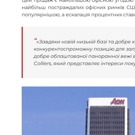
Цей продаж є найбільшою офісною угодою ц
найбільш постраждалих офісних ринків США 
популярнішою, а ескалація процентних ставо
«Завдяки новій низькій базі та добре
конкурентоспроможну позицію для зал
добре облаштованої панорамної вежі в
Colliers, який представляє інтереси пок