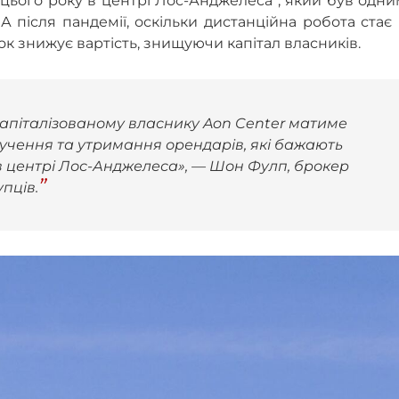
ього року в центрі Лос-Анджелеса , який був одни
після пандемії, оскільки дистанційна робота стає
к знижує вартість, знищуючи капітал власників.
 капіталізованому власнику Aon Center матиме
учення та утримання орендарів, які бажають
 центрі Лос-Анджелеса», — Шон Фулп, брокер
упців.