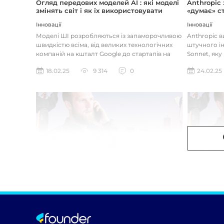
Огляд передових моделей AI : які моделі
Anthropic
змінять світ і як їх використовувати
«думає» ст
Інновації
Інновації
Моделі ШІ розробляються із запаморочливою
Anthropic 
швидкістю всіма, від великих технологічних
штучного ін
компаній на кшталт Google до стартапів на
Sonnet, яку
кшталт OpenAI і Anthrop...
«думала» на
18.02.25
9 314
0
24.02.25