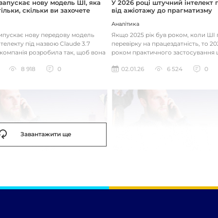
 запускає нову модель ШІ, яка
У 2026 році штучний інтелект
ільки, скільки ви захочете
від ажіотажу до прагматизму
Аналітика
випускає нову передову модель
Якщо 2025 рік був роком, коли Ш
телекту під назвою Claude 3.7
перевірку на працездатність, то 20
 компанія розробила так, щоб вона
роком практичного застосування 
д питаннями с...
технологій. Фокус вже зміщу...
8 918
0
02.01.26
6 524
0
Завантажити ще