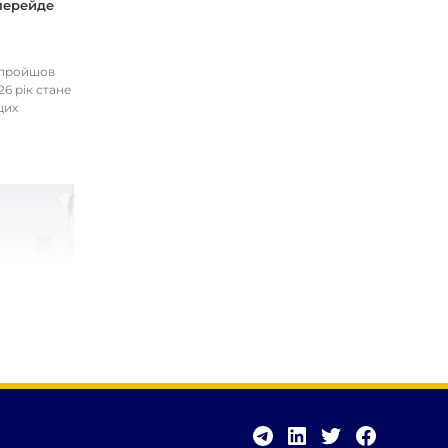
 перейде
І пройшов
26 рік стане
цих