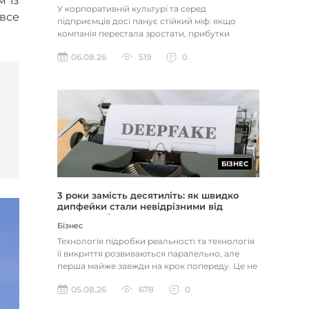
м із
У корпоративній культурі та серед
 все
підприємців досі панує стійкий міф: якщо
компанія перестала зростати, прибутки
застопорилися або виникли проблеми з...
06.08.26
519
0
БІЗНЕС
3 роки замість десятиліть: як швидко
дипфейки стали невідрізними від
реальності
Бізнес
Технологія підробки реальності та технологія
її викриття розвиваються паралельно, але
перша майже завжди на крок попереду. Це не
метафора, а те, як вл...
05.08.26
678
0