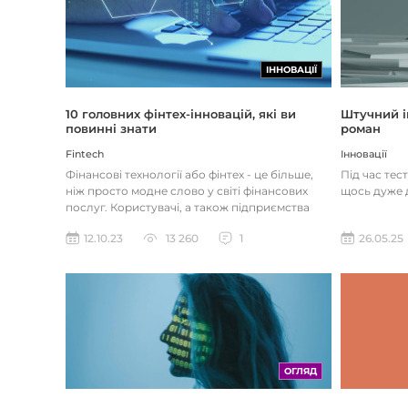
ІННОВАЦІЇ
Штучний і
10 головних фінтех-інновацій, які ви
роман
повинні знати
Інновації
Fintech
Під час тес
Фінансові технології або фінтех - це більше,
щось дуже д
ніж просто модне слово у світі фінансових
послуг. Користувачі, а також підприємства
наздоганяють тенденці...
26.05.25
12.10.23
13 260
1
ОГЛЯД