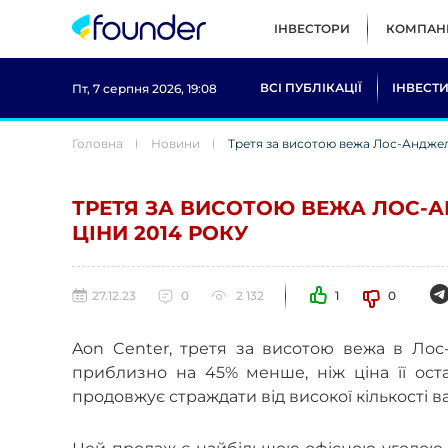
ІНВЕСТОРИ
КОМПАНІ
ВСІ ПУБЛІКАЦІЇ
ІНВЕСТИ
Пт, 7 серпня 2026, 19:08
Головна
Новини
Третя за висотою вежа Лос-Анджел
ТРЕТЯ ЗА ВИСОТОЮ ВЕЖА ЛОС-
ЦІНИ 2014 РОКУ
27.12.23
0
2 132
1
0
Aon Center, третя за висотою вежа в Лос-
приблизно на 45% менше, ніж ціна її оста
продовжує страждати від високої кількості ва