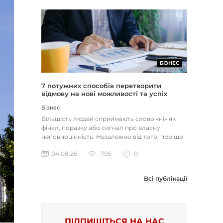
БІЗНЕС
7 потужних способів перетворити
відмову на нові можливості та успіх
Бізнес
Більшість людей сприймають слово «ні» як
фінал, поразку або сигнал про власну
неповноцінність. Незалежно від того, про що
йдеться — відхилене резюме,...
04.08.26
705
0
Всі публікації
ПІДПИШІТЬСЯ НА НАС