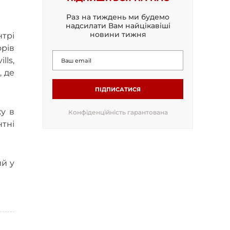
Раз на тиждень ми будемо
надсилати Вам найцікавіші
новини тижня
нтрі
рів
lls,
, де
ПІДПИСАТИСЯ
ку в
Конфіденційність гарантована
тні
ий у