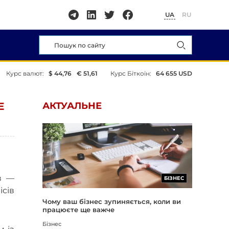
UA
RU
Курс валют:
$ 44,76
€ 51,61
Курс Біткоїн:
64 655 USD
Е
АКТУАЛЬНЕ
в —
БІЗНЕС
ісів
Чому ваш бізнес зупиняється, коли ви
працюєте ще важче
Бізнес