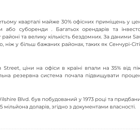
третьому кварталі майже 30% офісних приміщень у це
 або суборенди . Багатьох орендарів та інвесто
районі та велику кількість бездомних. За даними Savi
 ніж у більш бажаних районах, таких як Сенчурі-Сіті
 Street, ціни на офіси в країні впали на 35% від пі
льна резервна система почала підвищувати процен
lshire Blvd. був побудований у 1973 році та придбан
мільйона доларів, згідно з документами власності.