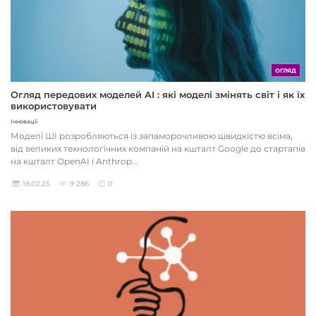
ОГЛЯД
Огляд передових моделей AI : які моделі змінять світ і як їх
використовувати
Інновації
Моделі ШІ розробляються із запаморочливою швидкістю всіма,
від великих технологічних компаній на кшталт Google до стартапів
на кшталт OpenAI і Anthrop...
18.02.25
9 286
0