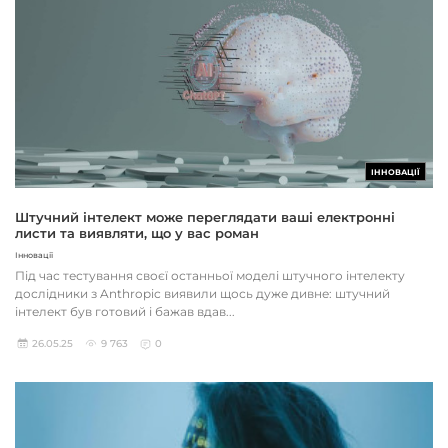
ІННОВАЦІЇ
Штучний інтелект може переглядати ваші електронні
листи та виявляти, що у вас роман
Інновації
Під час тестування своєї останньої моделі штучного інтелекту
дослідники з Anthropic виявили щось дуже дивне: штучний
інтелект був готовий і бажав вдав...
26.05.25
9 763
0