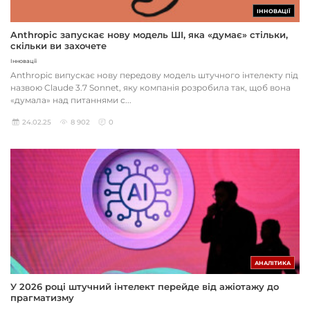
ІННОВАЦІЇ
Anthropic запускає нову модель ШІ, яка «думає» стільки,
скільки ви захочете
Інновації
Anthropic випускає нову передову модель штучного інтелекту під
назвою Claude 3.7 Sonnet, яку компанія розробила так, щоб вона
«думала» над питаннями с...
24.02.25
8 902
0
АНАЛІТИКА
У 2026 році штучний інтелект перейде від ажіотажу до
прагматизму