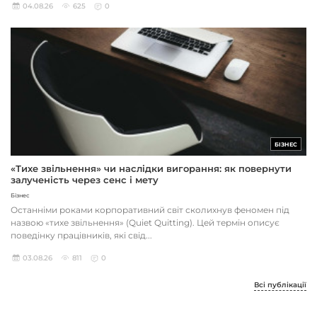
04.08.26
625
0
БІЗНЕС
«Тихе звільнення» чи наслідки вигорання: як повернути
залученість через сенс і мету
Бізнес
Останніми роками корпоративний світ сколихнув феномен під
назвою «тихе звільнення» (Quiet Quitting). Цей термін описує
поведінку працівників, які свід...
03.08.26
811
0
Всі публікації