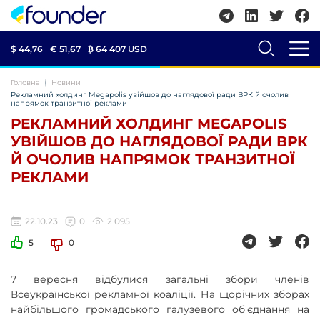
$ 44,76
€ 51,67
₿
64 407 USD
Головна
Новини
Рекламний холдинг Megapolis увійшов до наглядової ради ВРК й очолив
напрямок транзитної реклами
РЕКЛАМНИЙ ХОЛДИНГ MEGAPOLIS
УВІЙШОВ ДО НАГЛЯДОВОЇ РАДИ ВРК
Й ОЧОЛИВ НАПРЯМОК ТРАНЗИТНОЇ
РЕКЛАМИ
22.10.23
0
2 095
5
0
7 вересня відбулися загальні збори членів
Всеукраїнської рекламної коаліції. На щорічних зборах
найбільшого громадського галузевого об'єднання на