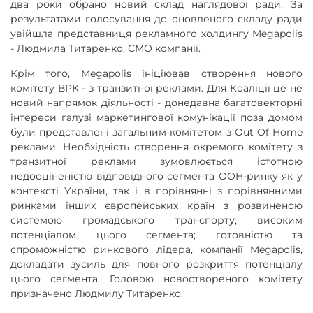
два роки обрано новий склад наглядової ради. За
результатами голосування до оновленого складу ради
увійшла представниця рекламного холдингу Megapolis
- Людмила Титаренко, CMO компанії.
Крім того, Megapolis ініціював створення нового
комітету ВРК - з транзитної реклами. Для Коаліції це не
новий напрямок діяльності - донедавна багатовекторні
інтереси галузі маркетингової комунікації поза домом
були представлені загальним комітетом з Out Of Home
реклами. Необхідність створення окремого комітету з
транзитної реклами зумовлюється істотною
недооціненістю відповідного сегмента OOH-ринку як у
контексті України, так і в порівнянні з порівнянними
ринками інших європейських країн з розвиненою
системою громадського транспорту; високим
потенціалом цього сегмента; готовністю та
спроможністю ринкового лідера, компанії Megapolis,
докладати зусиль для повного розкриття потенціалу
цього сегмента. Головою новоствореного комітету
призначено Людмилу Титаренко.