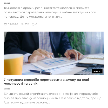
Бізнес
Технологія підробки реальності та технологія її викриття
розвиваються паралельно, але перша майже завжди на крок
попереду. Це не метафора, а те, як вл...
05.08.26
552
0
БІЗНЕС
7 потужних способів перетворити відмову на нові
можливості та успіх
Бізнес
Більшість людей сприймають слово «ні» як фінал, поразку або
сигнал про власну неповноцінність. Незалежно від того, про що
йдеться — відхилене резюме,...