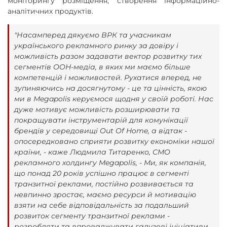
моніторингу розміщення; створення інформаційно-
аналітичних продуктів.
"Насамперед дякуємо ВРК та учасникам
українського рекламного ринку за довіру і
можливість разом задавати вектор розвитку тих
сегментів OOH-медіа, в яких ми маємо більше
компетенцій і можливостей. Рухатися вперед, не
зупиняючись на досягнутому - це та цінність, якою
ми в Megapolis керуємося щодня у своїй роботі. Нас
дуже мотивує можливість розширювати та
покращувати інструментарій для комунікації
брендів у середовищі Out Of Home, а відтак -
опосередковано сприяти розвитку економіки нашої
країни, - каже Людмила Титаренко, CMO
рекламного холдингу Megapolis, - Ми, як компанія,
що понад 20 років успішно працює в сегменті
транзитної реклами, постійно розвивається та
невпинно зростає, маємо ресурси й мотивацію
взяти на себе відповідальність за подальший
розвиток сегменту транзитної реклами -
розробляти та впроваджувати галузеві ініціативи