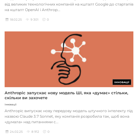
від великих технологічних компаній на кшталт Google до стартапів
на кшталт OpenAI і Anthrop...
18.02.25
9 301
0
ІННОВАЦІЇ
Anthropic запускає нову модель ШІ, яка «думає» стільки,
скільки ви захочете
Інновації
Anthropic випускає нову передову модель штучного інтелекту під
назвою Claude 3.7 Sonnet, яку компанія розробила так, щоб вона
«думала» над питаннями с...
24.02.25
8 912
0