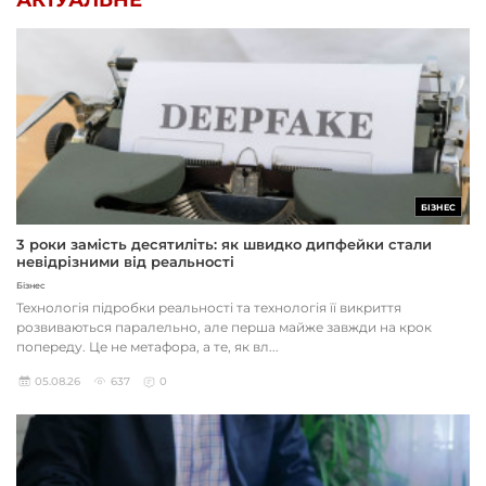
БІЗНЕС
3 роки замість десятиліть: як швидко дипфейки стали
невідрізними від реальності
Бізнес
Технологія підробки реальності та технологія її викриття
розвиваються паралельно, але перша майже завжди на крок
попереду. Це не метафора, а те, як вл...
05.08.26
637
0