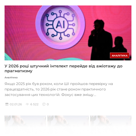
АНАЛІТИКА
У 2026 році штучний інтелект перейде від ажіотажу до
прагматизму
Аналітика
Якщо 2025 рік був роком, коли ШІ пройшов перевірку на
працездатність, то 2026 рік стане роком практичного
застосування цих технологій. Фокус вже зміщу...
02.01.26
6 522
0