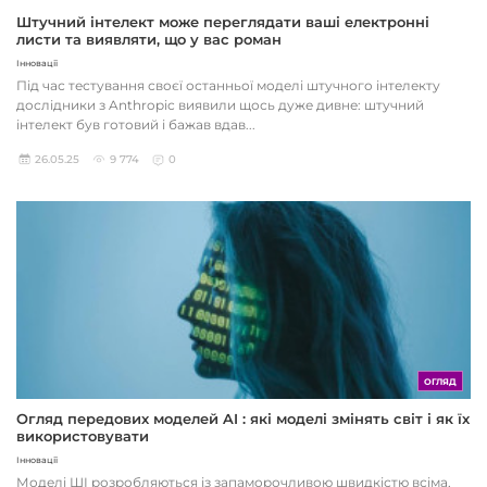
Штучний інтелект може переглядати ваші електронні
листи та виявляти, що у вас роман
Інновації
Під час тестування своєї останньої моделі штучного інтелекту
дослідники з Anthropic виявили щось дуже дивне: штучний
інтелект був готовий і бажав вдав...
26.05.25
9 774
0
ОГЛЯД
Огляд передових моделей AI : які моделі змінять світ і як їх
використовувати
Інновації
Моделі ШІ розробляються із запаморочливою швидкістю всіма,