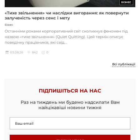
БІЗНЕС
«Тихе звільнення» чи наслідки вигорання: як повернути
залученість через сенс і мету
Бізнес
Останніми роками корпоративний світ сколихнув феномен під
назвою «тихе звільнення» (Quiet Quitting). Цей термін описує
поведінку працівників, які свід...
03.08.26
842
0
Всі публікації
ПІДПИШІТЬСЯ НА НАС
Раз на тиждень ми будемо надсилати Вам
найцікавіші новини тижня