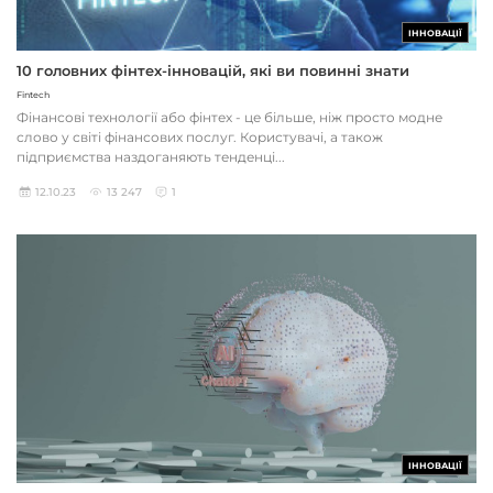
ІННОВАЦІЇ
10 головних фінтех-інновацій, які ви повинні знати
Fintech
Фінансові технології або фінтех - це більше, ніж просто модне
слово у світі фінансових послуг. Користувачі, а також
підприємства наздоганяють тенденці...
12.10.23
13 247
1
ІННОВАЦІЇ