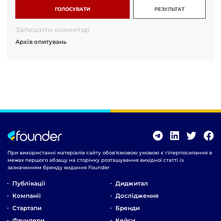
ГОЛОСУВАТИ
РЕЗУЛЬТАТ
Залишити коментар
Архів опитувань
При використанні матеріалів сайту обов'язковою умовою є гіперпосилання в
межах першого абзацу на сторінку розташування вихідної статті із
зазначенням бренду видання Founder
Публікації
Диджитал
Компанії
Дослідження
Стартапи
Бренди
Фаундери
Кейси