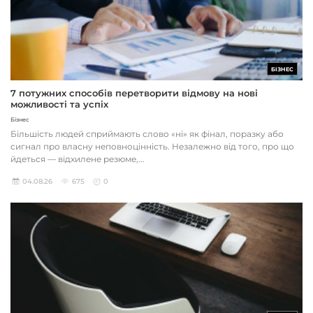
БІЗНЕС
7 потужних способів перетворити відмову на нові
можливості та успіх
Бізнес
Більшість людей сприймають слово «ні» як фінал, поразку або
сигнал про власну неповноцінність. Незалежно від того, про що
йдеться — відхилене резюме,...
04.08.26
675
0