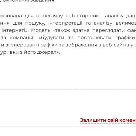
ізована для перегляду веб-сторінок і аналізу дан
ня для пошуку, інтерпретації та аналізу величез
в Інтернеті». Модель «також здатна переглядати фа
ила компанія, «будувати та повторювати графіки
и згенеровані графіки та зображення з веб-сайтів у 
 уривки з його джерел».
Залишити свій комен