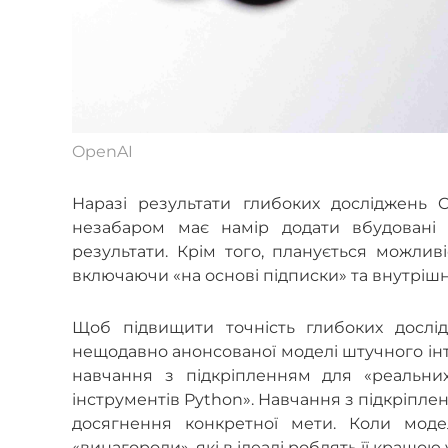
OpenAI
Наразі результати глибоких досліджень
незабаром має намір додати вбудовані з
результати. Крім того, планується можливі
включаючи «на основі підписки» та внутрішн
Щоб підвищити точність глибоких дослід
нещодавно анонсованої моделі штучного інт
навчання з підкріпленням для «реальни
інструментів Python». Навчання з підкріпле
досягнення конкретної мети. Коли моде
«винагороди», які в ідеалі роблять її кращою