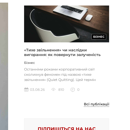
БІЗНЕС
«Тихе звільнення» чи наслідки
вигорання: як повернути залученість
через сенс і мету
Бізнес
Останніми роками корпоративний світ
сколихнув феномен під назвою «тихе
звільнення» (Quiet Quitting). Цей термін
описує поведінку працівників, які свід...
03.08.26
810
0
Всі публікації
ПІДПИШІТЬСЯ НА НАС