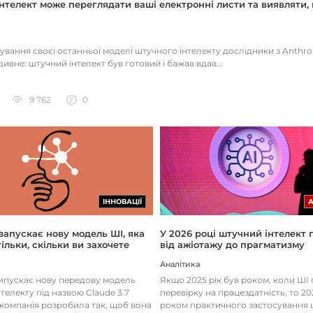
нтелект може переглядати ваші електронні листи та виявляти, 
тування своєї останньої моделі штучного інтелекту дослідники з Anthr
ивне: штучний інтелект був готовий і бажав вдав...
9 762
0
ІННОВАЦІЇ
 запускає нову модель ШІ, яка
У 2026 році штучний інтелект
ільки, скільки ви захочете
від ажіотажу до прагматизму
Аналітика
випускає нову передову модель
Якщо 2025 рік був роком, коли Ш
телекту під назвою Claude 3.7
перевірку на працездатність, то 20
 компанія розробила так, щоб вона
роком практичного застосування 