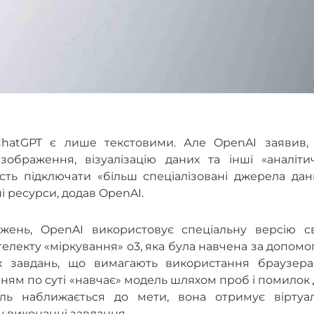
 ChatGPT є лише текстовими. Але OpenAI заявив,
ображення, візуалізацію даних та інші «аналітич
сть підключати «більш спеціалізовані джерела дан
і ресурси, додав OpenAI.
жень, OpenAI використовує спеціальну версію св
електу «міркування» o3, яка була навчена за допом
х завдань, що вимагають використання браузера
нням по суті «навчає» модель шляхом проб і помилок
ль наближається до мети, вона отримує віртуал
 у виконанні завдання.