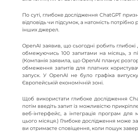
По суті, глибоке дослідження ChatGPT приз
відповідь чи підсумок, а натомість потрібно
інших джерел.
OpenAI заявив, що сьогодні робить глибокі
обмежуючись 100 запитами на місяць, з під
(Компанія заявила, що OpenAI планує розго
обмеження запитів для платних користува
запуск. У OpenAI не було графіка випуску
Європейській економічній зоні.
Щоб використати глибоке дослідження Chat
потім введіть запит із можливістю прикріп
веб-інтерфейс, а інтеграція програм для м
цього місяця.) Глибоке дослідження може зай
ви отримаєте сповіщення, коли пошук заве