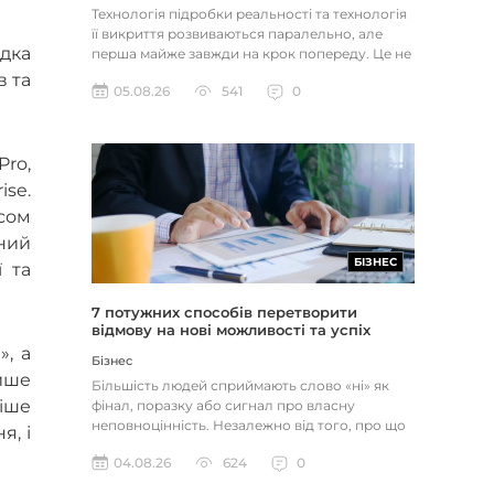
Технологія підробки реальності та технологія
її викриття розвиваються паралельно, але
идка
перша майже завжди на крок попереду. Це не
метафора, а те, як вл...
в та
05.08.26
541
0
Pro,
ise.
асом
ний
БІЗНЕС
ї та
7 потужних способів перетворити
відмову на нові можливості та успіх
, а
Бізнес
лише
Більшість людей сприймають слово «ні» як
ніше
фінал, поразку або сигнал про власну
неповноцінність. Незалежно від того, про що
я, і
йдеться — відхилене резюме,...
04.08.26
624
0