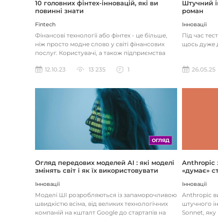
Штучний і
10 головних фінтех-інновацій, які ви
роман
повинні знати
Інновації
Fintech
Під час тес
Фінансові технології або фінтех - це більше,
щось дуже д
ніж просто модне слово у світі фінансових
послуг. Користувачі, а також підприємства
наздоганяють тенденці...
26.05.25
12.10.23
13 235
1
ОГЛЯД
Огляд передових моделей AI : які моделі
Anthropic
змінять світ і як їх використовувати
«думає» ст
Інновації
Інновації
Моделі ШІ розробляються із запаморочливою
Anthropic 
швидкістю всіма, від великих технологічних
штучного ін
компаній на кшталт Google до стартапів на
Sonnet, яку