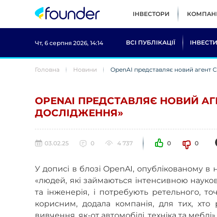
ІНВЕСТОРИ
КОМПАНІ
ВСІ ПУБЛІКАЦІЇ
ІНВЕСТИ
Чт, 6 серпня 2026, 14:14
Головна
Новини
OpenAI представляє новий агент 
OPENAI ПРЕДСТАВЛЯЄ НОВИЙ АГ
ДОСЛІДЖЕННЯ»
03.02.25
0
4 737
0
0
У дописі в блозі OpenAI, опублікованому в
«людей, які займаються інтенсивною науков
та інженерія, і потребують ретельного, т
корисним, додала компанія, для тих, хто
вивчення, як-от автомобілі, техніка та меблі».