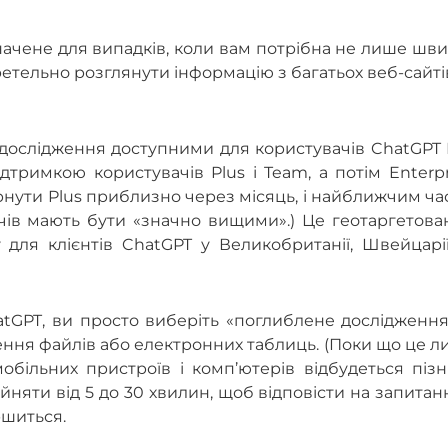
начене для випадків, коли вам потрібна не лише шв
 ретельно розглянути інформацію з багатьох веб-сайті
 дослідження доступними для користувачів ChatGPT 
тримкою користувачів Plus і Team, а потім Enterpr
рнути Plus приблизно через місяць, і найближчим ч
чів мають бути «значно вищими».) Це геотаргетова
 для клієнтів ChatGPT у Великобританії, Швейцарі
GPT, ви просто виберіть «поглиблене дослідження»
лення файлів або електронних таблиць. (Поки що це 
обільних пристроїв і комп’ютерів відбудеться піз
няти від 5 до 30 хвилин, щоб відповісти на запитанн
ршиться.