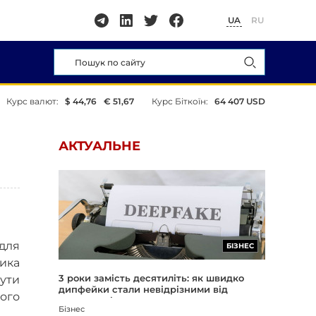
UA
RU
Курс валют:
$ 44,76
€ 51,67
Курс Біткоїн:
64 407 USD
АКТУАЛЬНЕ
 для
БІЗНЕС
тика
3 роки замість десятиліть: як швидко
бути
дипфейки стали невідрізними від
ого
реальності
Бізнес