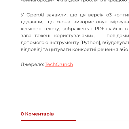
У OpenAI заявили, що ця версія o3 «оптим
додавши, що «вона використовує міркуван
кількості тексту, зображень і PDF-файлів 
завантажені користувачами», — повідом
допомогою інструменту [Python], вбудовуват
відповіді та цитувати конкретні речення або
Джерело:
TechCrunch
0 Коментарів