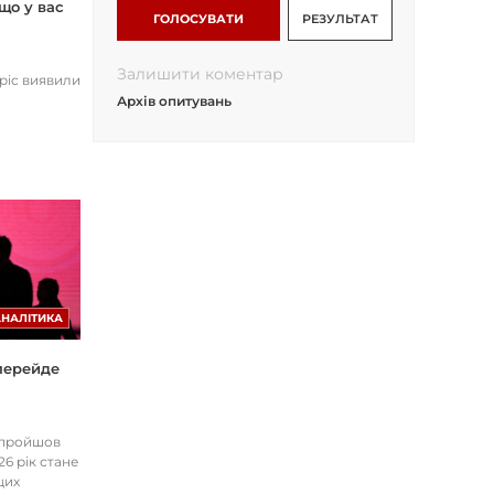
що у вас
ГОЛОСУВАТИ
РЕЗУЛЬТАТ
Залишити коментар
opic виявили
Архів опитувань
АНАЛІТИКА
 перейде
І пройшов
26 рік стане
цих