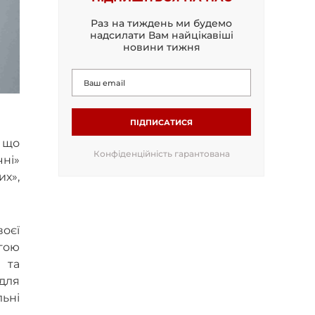
Раз на тиждень ми будемо
надсилати Вам найцікавіші
новини тижня
ПІДПИСАТИСЯ
 що
Конфіденційність гарантована
ні»
их»,
оєї
огою
 та
 для
ьні