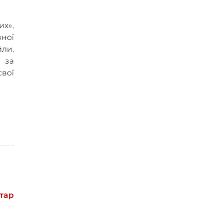
их»,
ної
йли,
 за
свої
тар