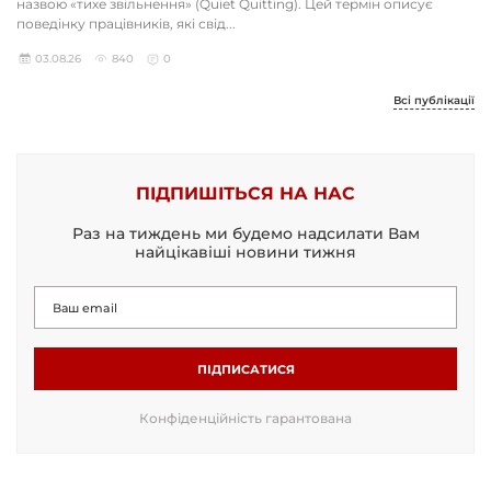
назвою «тихе звільнення» (Quiet Quitting). Цей термін описує
поведінку працівників, які свід...
03.08.26
840
0
Всі публікації
ПІДПИШІТЬСЯ НА НАС
Раз на тиждень ми будемо надсилати Вам
найцікавіші новини тижня
ПІДПИСАТИСЯ
Конфіденційність гарантована