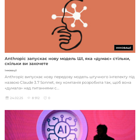
ІННОВАЦІЇ
Anthropic запускає нову модель ШІ, яка «думає» стільки,
скільки ви захочете
Інновації
Anthropic випускає нову передову модель штучного інтелекту під
назвою Claude 3.7 Sonnet, яку компанія розробила так, щоб вона
«думала» над питаннями с...
24.02.25
8 912
0