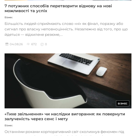
7 потужних способів перетворити відмову на нові
можливості та успіх
Бізнес
Більшість людей сприймають слово «ні» як фінал, поразку або
сигнал про власну неповноцінність. Незалежно від того, про що
йдеться — відхилене резюме,...
04.08.26
672
0
БІЗНЕС
«Тихе звільнення» чи наслідки вигорання: як повернути
залученість через сенс і мету
Бізнес
Останніми роками корпоративний світ сколихнув феномен під