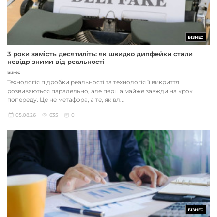
БІЗНЕС
3 роки замість десятиліть: як швидко дипфейки стали
невідрізними від реальності
Бізнес
Технологія підробки реальності та технологія її викриття
розвиваються паралельно, але перша майже завжди на крок
попереду. Це не метафора, а те, як вл...
05.08.26
635
0
БІЗНЕС