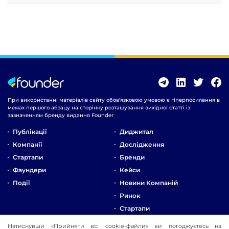
При використанні матеріалів сайту обов'язковою умовою є гіперпосилання в
межах першого абзацу на сторінку розташування вихідної статті із
зазначенням бренду видання Founder
Публікації
Диджитал
Компанії
Дослідження
Стартапи
Бренди
Фаундери
Кейси
Події
Новини Компаній
Ринок
Стартапи
Натиснувши «Прийняти всі cookie-файли» ви погоджуєтесь на
Про Компанію