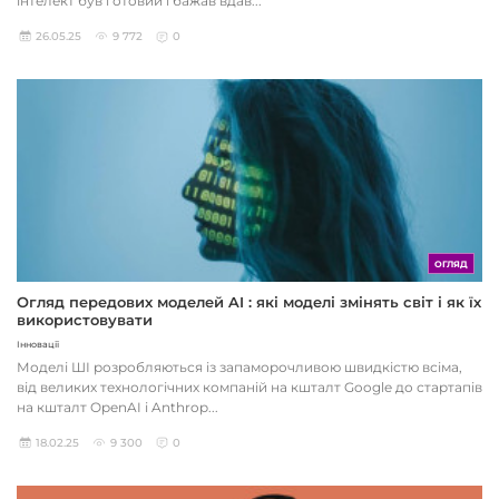
інтелект був готовий і бажав вдав...
26.05.25
9 772
0
ОГЛЯД
Огляд передових моделей AI : які моделі змінять світ і як їх
використовувати
Інновації
Моделі ШІ розробляються із запаморочливою швидкістю всіма,
від великих технологічних компаній на кшталт Google до стартапів
на кшталт OpenAI і Anthrop...
18.02.25
9 300
0