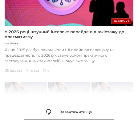
АНАЛІТИКА
У 2026 році штучний інтелект перейде від ажіотажу до
прагматизму
Аналітика
Якщо 2025 рік був роком, коли ШІ пройшов перевірку на
працездатність, то 2026 рік стане роком практичного
застосування цих технологій. Фокус вже зміщу...
02.01.26
6 522
0
Завантажити ще