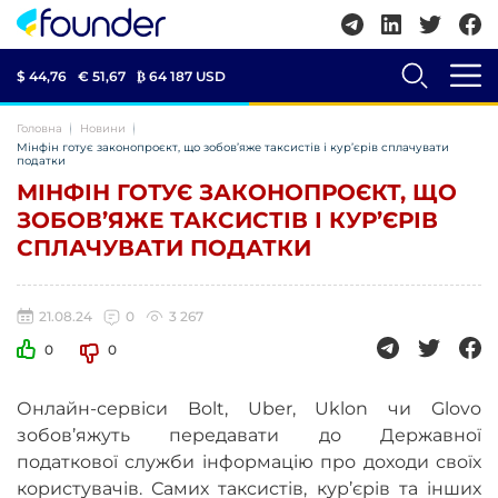
$ 44,76
€ 51,67
₿
64 187 USD
Головна
Новини
Мінфін готує законопроєкт, що зобов’яже таксистів і кур’єрів сплачувати
податки
МІНФІН ГОТУЄ ЗАКОНОПРОЄКТ, ЩО
ЗОБОВ’ЯЖЕ ТАКСИСТІВ І КУР’ЄРІВ
СПЛАЧУВАТИ ПОДАТКИ
21.08.24
0
3 267
0
0
Онлайн-сервіси Bolt, Uber, Uklon чи Glovo
зобов’яжуть передавати до Державної
податкової служби інформацію про доходи своїх
користувачів. Самих таксистів, кур’єрів та інших