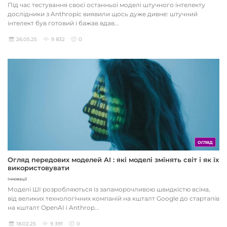
Під час тестування своєї останньої моделі штучного інтелекту
дослідники з Anthropic виявили щось дуже дивне: штучний
інтелект був готовий і бажав вдав...
26.05.25
9 832
0
ОГЛЯД
Огляд передових моделей AI : які моделі змінять світ і як їх
використовувати
Інновації
Моделі ШІ розробляються із запаморочливою швидкістю всіма,
від великих технологічних компаній на кшталт Google до стартапів
на кшталт OpenAI і Anthrop...
18.02.25
9 391
0