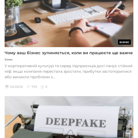
БІЗНЕС
Чому ваш бізнес зупиняється, коли ви працюєте ще важче
Бізнес
У корпоративній культурі та серед підприємців досі панує стійкий
міф: якщо компанія перестала зростати, прибутки застопорилися
або виникли проблеми з...
06.08.26
759
0