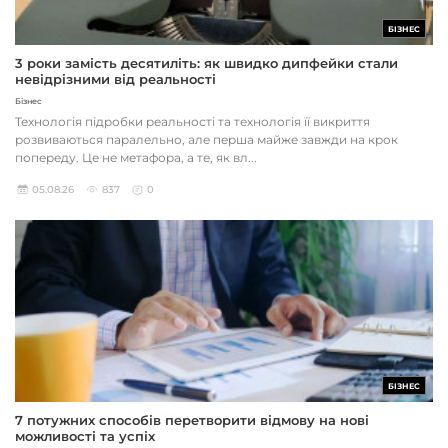
БІЗНЕС
3 роки замість десятиліть: як швидко дипфейки стали
невідрізними від реальності
Бізнес
Технологія підробки реальності та технологія її викриття
розвиваються паралельно, але перша майже завжди на крок
попереду. Це не метафора, а те, як вл...
05.08.26
837
0
БІЗНЕС
7 потужних способів перетворити відмову на нові
можливості та успіх