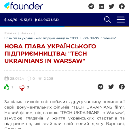
$ 44,76
€ 51,61
₿
64 963 USD
Головна
Новини
Нова глава українського підприємництва: "TECH UKRAINIANS in Warsaw"
НОВА ГЛАВА УКРАЇНСЬКОГО
ПІДПРИЄМНИЦТВА: "TECH
UKRAINIANS IN WARSAW"
28.01.24
0
2 208
1
0
За кілька тижнів світ побачить другу частину впливової
серії документальних фільмів "TECH UKRAINIANS film".
Новий фільм, під назвою "TECH UKRAINIANS in Warsaw",
занурює глядачів у життя українських стартапів та
підприємців, які знайшли свій новий дім у Варшаві,