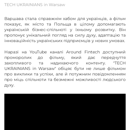
TECH UKRAINIANS in Warsaw
Варшава стала справжнім хабом для українців, а фільм
показує, як місто та Польща в цілому допомагають
українській бізнес-спільноті у їхньому розвитку. Він
пропонує унікальний погляд на силу духу, адаптацію та
інноваційність українських підприємців у нових умовах.
Наразі на YouTube каналі Around Fintech доступний
проморолик до фільму, який дає передчуття
захопливого та надихаючого контенту. "TECH
UKRAINIANS in Warsaw" обіцяє бути не лише фільмом
про виклики та успіхи, але й потужним повідомленням
про міць спільноти та безмежні можливості людського
духу.