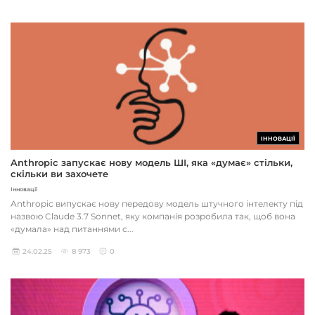
ІННОВАЦІЇ
Anthropic запускає нову модель ШІ, яка «думає» стільки,
скільки ви захочете
Інновації
Anthropic випускає нову передову модель штучного інтелекту під
назвою Claude 3.7 Sonnet, яку компанія розробила так, щоб вона
«думала» над питаннями с...
24.02.25
8 973
0