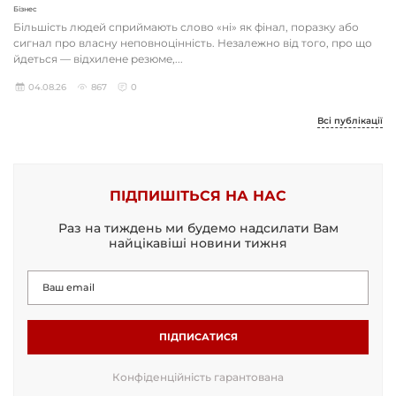
Бізнес
Більшість людей сприймають слово «ні» як фінал, поразку або
сигнал про власну неповноцінність. Незалежно від того, про що
йдеться — відхилене резюме,...
04.08.26
867
0
Всі публікації
ПІДПИШІТЬСЯ НА НАС
Раз на тиждень ми будемо надсилати Вам
найцікавіші новини тижня
ПІДПИСАТИСЯ
Конфіденційність гарантована