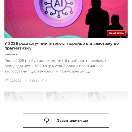
АНАЛІТИКА
У 2026 році штучний інтелект перейде від ажіотажу до
прагматизму
Аналітика
Якщо 2025 рік був роком, коли ШІ пройшов перевірку на
працездатність, то 2026 рік стане роком практичного
застосування цих технологій. Фокус вже зміщу...
02.01.26
6 535
0
Завантажити ще