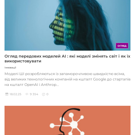
ОГЛЯД
Огляд передових моделей AI : які моделі змінять світ і як їх
використовувати
Інновації
Моделі ШІ розробляються із запаморочливою швидкістю всіма,
від великих технологічних компаній на кшталт Google до стартапів
на кшталт OpenAI і Anthrop...
18.02.25
9 354
0