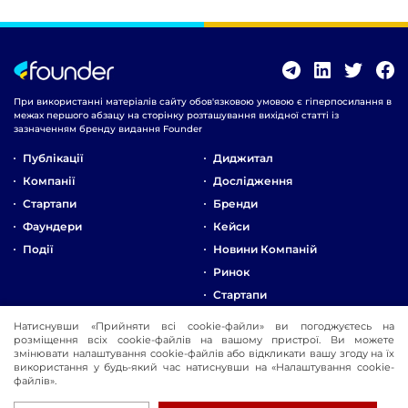
При використанні матеріалів сайту обов'язковою умовою є гіперпосилання в
межах першого абзацу на сторінку розташування вихідної статті із
зазначенням бренду видання Founder
Публікації
Диджитал
Компанії
Дослідження
Стартапи
Бренди
Фаундери
Кейси
Події
Новини Компаній
Ринок
Стартапи
Натиснувши «Прийняти всі cookie-файли» ви погоджуєтесь на
Про Компанію
розміщення всіх cookie-файлів на вашому пристрої. Ви можете
Реклама
змінювати налаштування cookie-файлів або відкликати вашу згоду на їх
використання у будь-який час натиснувши на «Налаштування cookie-
Контакти
файлів».