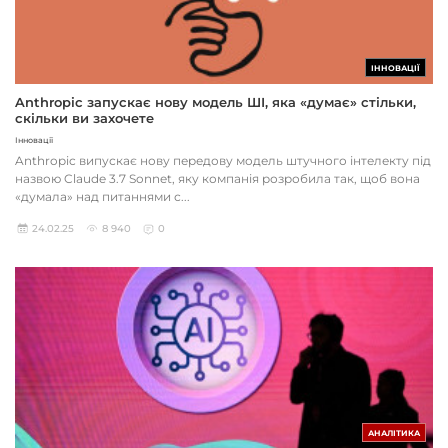
ІННОВАЦІЇ
Anthropic запускає нову модель ШІ, яка «думає» стільки,
скільки ви захочете
Інновації
Anthropic випускає нову передову модель штучного інтелекту під
назвою Claude 3.7 Sonnet, яку компанія розробила так, щоб вона
«думала» над питаннями с...
24.02.25
8 940
0
АНАЛІТИКА