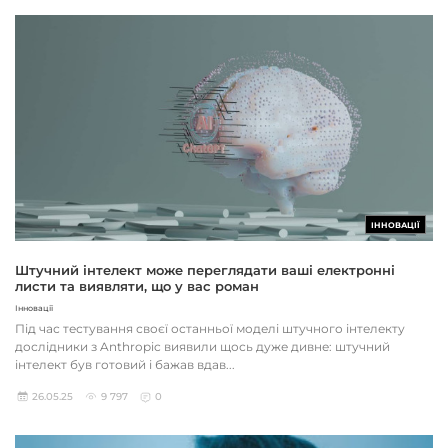
ІННОВАЦІЇ
Штучний інтелект може переглядати ваші електронні
листи та виявляти, що у вас роман
Інновації
Під час тестування своєї останньої моделі штучного інтелекту
дослідники з Anthropic виявили щось дуже дивне: штучний
інтелект був готовий і бажав вдав...
26.05.25
9 797
0