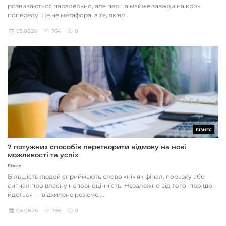
розвиваються паралельно, але перша майже завжди на крок
попереду. Це не метафора, а те, як вл...
05.08.26
764
0
БІЗНЕС
7 потужних способів перетворити відмову на нові
можливості та успіх
Бізнес
Більшість людей сприймають слово «ні» як фінал, поразку або
сигнал про власну неповноцінність. Незалежно від того, про що
йдеться — відхилене резюме,...
04.08.26
796
0