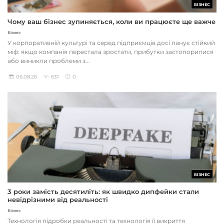
БІЗНЕС
Чому ваш бізнес зупиняється, коли ви працюєте ще важче
Бізнес
У корпоративній культурі та серед підприємців досі панує стійкий
міф: якщо компанія перестала зростати, прибутки застопорилися
або виникли проблеми з...
06.08.26
631
0
БІЗНЕС
3 роки замість десятиліть: як швидко дипфейки стали
невідрізними від реальності
Бізнес
Технологія підробки реальності та технологія її викриття