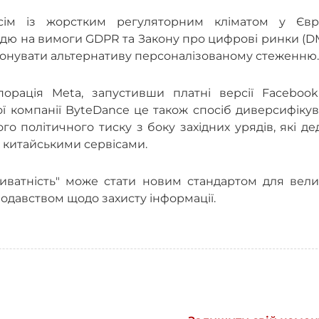
сім із жорстким регуляторним кліматом у Євро
дю на вимоги GDPR та Закону про цифрові ринки (D
ропонувати альтернативу персоналізованому стеженню.
орація Meta, запустивши платні версії Facebook
ї компанії ByteDance це також спосіб диверсифіку
о політичного тиску з боку західних урядів, які де
 китайськими сервісами.
риватність" може стати новим стандартом для вели
нодавством щодо захисту інформації.