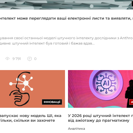
нтелект може переглядати ваші електронні листи та виявляти, 
тування своєї останньої моделі штучного інтелекту дослідники з Anthr
ивне: штучний інтелект був готовий і бажав вдав...
9 791
0
ІННОВАЦІЇ
 запускає нову модель ШІ, яка
У 2026 році штучний інтелект
ільки, скільки ви захочете
від ажіотажу до прагматизму
Аналітика