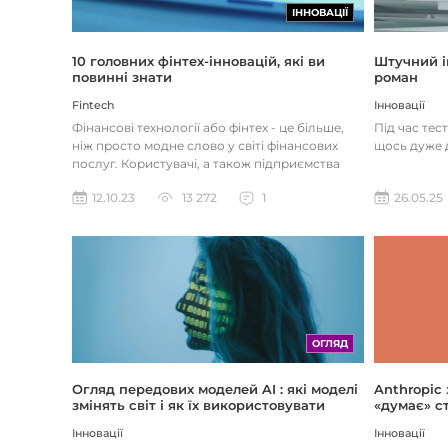
ІННОВАЦІЇ
Штучний і
10 головних фінтех-інновацій, які ви
роман
повинні знати
Інновації
Fintech
Під час тес
Фінансові технології або фінтех - це більше,
щось дуже д
ніж просто модне слово у світі фінансових
послуг. Користувачі, а також підприємства
наздоганяють тенденці...
26.05.25
12.10.23
13 272
1
ОГЛЯД
Огляд передових моделей AI : які моделі
Anthropic
змінять світ і як їх використовувати
«думає» ст
Інновації
Інновації