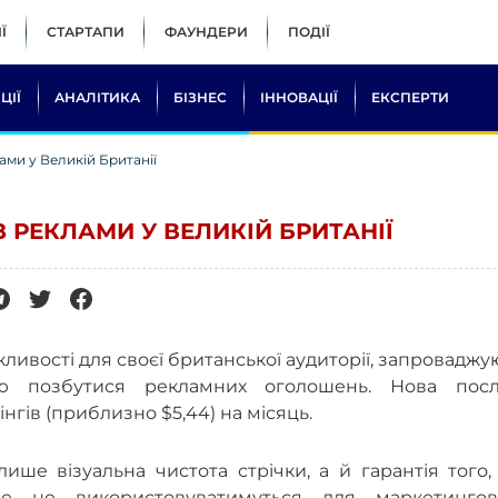
Ї
СТАРТАПИ
ФАУНДЕРИ
ПОДІЇ
ЦІЇ
АНАЛІТИКА
БІЗНЕС
ІННОВАЦІЇ
ЕКСПЕРТИ
ами у Великій Британії
З РЕКЛАМИ У ВЕЛИКІЙ БРИТАНІЇ
вості для своєї британської аудиторії, запровадж
тю позбутися рекламних оголошень. Нова посл
нгів (приблизно $5,44) на місяць.
ше візуальна чистота стрічки, а й гарантія того,
ше не використовуватимуться для маркетингов