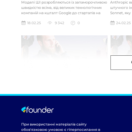
Моделі ШІ розробляються із запаморочливою
Anthropic 
швидкістю всіма, від великих технологічних
штучного ін
компаній на кшталт Google до стартапів на
Sonnet, яку
кшталт OpenAI і Anthrop...
«думала» на
18.02.25
9 342
0
24.02.25
При використанні матеріалів сайту
обов'язковою умовою є гіперпосилання в