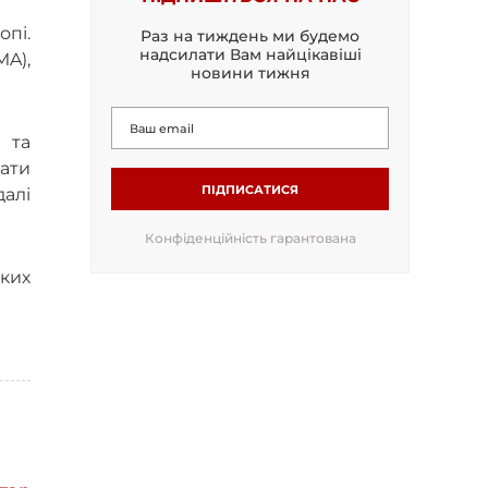
пі.
Раз на тиждень ми будемо
надсилати Вам найцікавіші
MA),
новини тижня
 та
вати
ПІДПИСАТИСЯ
далі
Конфіденційність гарантована
ких