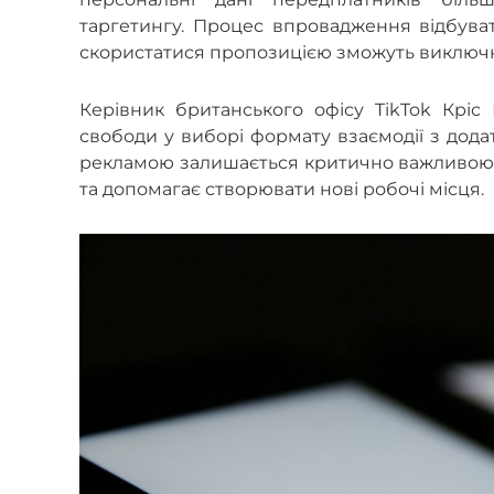
таргетингу. Процес впровадження відбува
скористатися пропозицією зможуть виключно
Керівник британського офісу TikTok Крі
свободи у виборі формату взаємодії з дода
рекламою залишається критично важливою д
та допомагає створювати нові робочі місця.