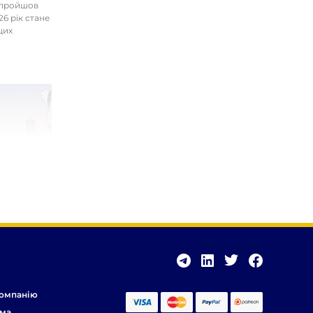
І пройшов
26 рік стане
цих
омпанію
ма