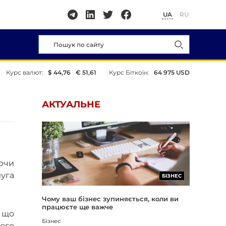
UA
RU
Курс валют:
$ 44,76
€ 51,61
Курс Біткоїн:
64 975 USD
АКТУАЛЬНЕ
уючи
уга
БІЗНЕС
Чому ваш бізнес зупиняється, коли ви
працюєте ще важче
 що
Бізнес
ого