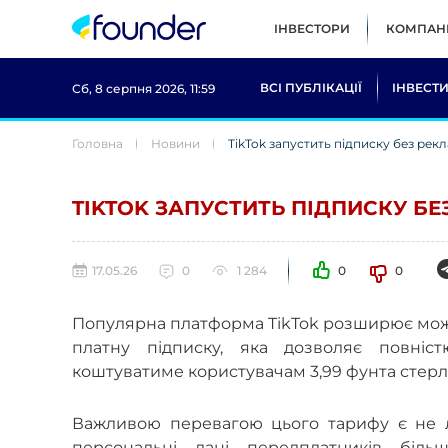
ІНВЕСТОРИ
КОМПАНІ
ВСІ ПУБЛІКАЦІЇ
ІНВЕСТИ
Сб, 8 серпня 2026, 11:59
Головна
Новини
TikTok запустить підписку без рекл
TIKTOK ЗАПУСТИТЬ ПІДПИСКУ БЕ
17.05.26
0
1 284
0
0
Популярна платформа TikTok розширює можли
платну підписку, яка дозволяє повніс
коштуватиме користувачам 3,99 фунта стерлі
Важливою перевагою цього тарифу є не ли
персональні дані передплатників біль