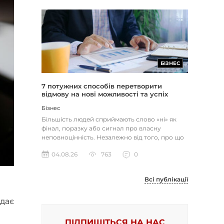
БІЗНЕС
7 потужних способів перетворити
відмову на нові можливості та успіх
Бізнес
Більшість людей сприймають слово «ні» як
фінал, поразку або сигнал про власну
неповноцінність. Незалежно від того, про що
йдеться — відхилене резюме,...
04.08.26
763
0
Всі публікації
дає
ПІДПИШІТЬСЯ НА НАС