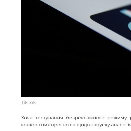
TikTok
Хоча тестування безрекламного режиму р
конкретних прогнозів щодо запуску аналогічн