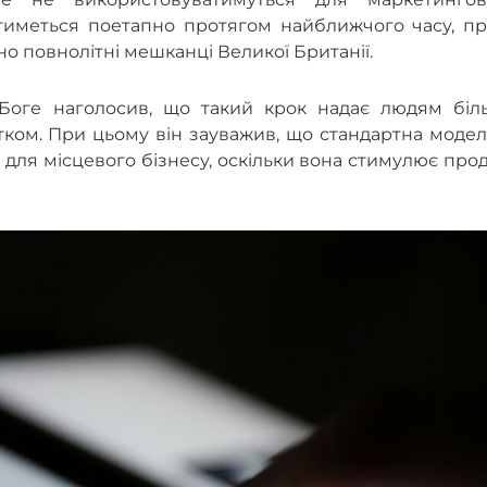
тиметься поетапно протягом найближчого часу, пр
 повнолітні мешканці Великої Британії.
с Боге наголосив, що такий крок надає людям біл
тком. При цьому він зауважив, що стандартна модел
ля місцевого бізнесу, оскільки вона стимулює про