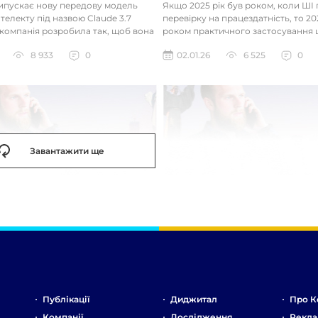
випускає нову передову модель
Якщо 2025 рік був роком, коли Ш
телекту під назвою Claude 3.7
перевірку на працездатність, то 20
 компанія розробила так, щоб вона
роком практичного застосування 
д питаннями с...
технологій. Фокус вже зміщу...
8 933
0
02.01.26
6 525
0
Завантажити ще
Публікації
Диджитал
Про К
Компанії
Дослідження
Рекла