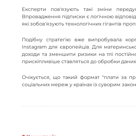
Експерти пов'язують такі зміни переду
Впровадження підписки є логічною відповід
які зобов’язують технологічних гігантів п
П
одібну стратегію вже випробувала корп
Instagram для європейців. Для материнсько
доходи та зменшити ризики на тлі постійног
прискіпливіше ставляться до обробки даних
Очікується, що такий формат "плати за п
соціальних мереж у країнах із суворим зако