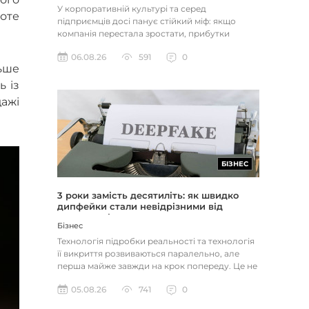
У корпоративній культурі та серед
оте
підприємців досі панує стійкий міф: якщо
компанія перестала зростати, прибутки
застопорилися або виникли проблеми з...
06.08.26
591
0
ьше
ь із
дажі
БІЗНЕС
3 роки замість десятиліть: як швидко
дипфейки стали невідрізними від
реальності
Бізнес
Технологія підробки реальності та технологія
її викриття розвиваються паралельно, але
перша майже завжди на крок попереду. Це не
метафора, а те, як вл...
05.08.26
741
0