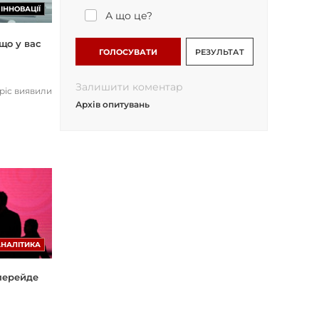
ІННОВАЦІЇ
А що це?
що у вас
ГОЛОСУВАТИ
РЕЗУЛЬТАТ
Залишити коментар
opic виявили
Архів опитувань
АНАЛІТИКА
 перейде