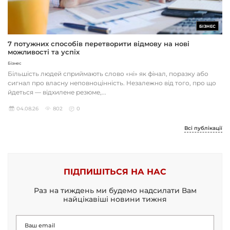
БІЗНЕС
7 потужних способів перетворити відмову на нові
можливості та успіх
Бізнес
Більшість людей сприймають слово «ні» як фінал, поразку або
сигнал про власну неповноцінність. Незалежно від того, про що
йдеться — відхилене резюме,...
04.08.26
802
0
Всі публікації
ПІДПИШІТЬСЯ НА НАС
Раз на тиждень ми будемо надсилати Вам
найцікавіші новини тижня