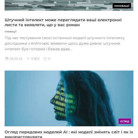
ІННОВАЦІЇ
Штучний інтелект може переглядати ваші електронні
листи та виявляти, що у вас роман
Інновації
Під час тестування своєї останньої моделі штучного інтелекту
дослідники з Anthropic виявили щось дуже дивне: штучний
інтелект був готовий і бажав вдав...
26.05.25
9 802
0
ОГЛЯД
Огляд передових моделей AI : які моделі змінять світ і як їх
використовувати