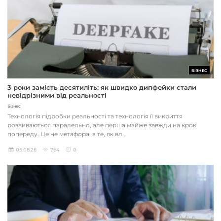
БІЗНЕС
3 роки замість десятиліть: як швидко дипфейки стали
невідрізними від реальності
Бізнес
Технологія підробки реальності та технологія її викриття
розвиваються паралельно, але перша майже завжди на крок
попереду. Це не метафора, а те, як вл...
05.08.26
764
0