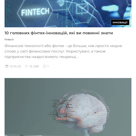
ІННОВАЦІЇ
10 головних фінтех-інновацій, які ви повинні знати
Fintech
Фінансові технології або фінтех - це більше, ніж просто модне
слово у світі фінансових послуг. Користувачі, а також
підприємства наздоганяють тенденці...
12.10.23
13 280
1