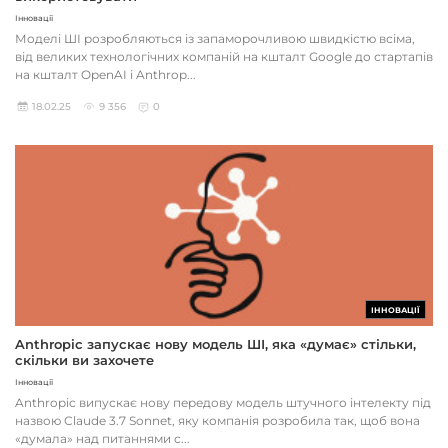
Інновації
Моделі ШІ розробляються із запаморочливою швидкістю всіма,
від великих технологічних компаній на кшталт Google до стартапів
на кшталт OpenAI і Anthrop...
18.02.25
9 356
0
ІННОВАЦІЇ
Anthropic запускає нову модель ШІ, яка «думає» стільки,
скільки ви захочете
Інновації
Anthropic випускає нову передову модель штучного інтелекту під
назвою Claude 3.7 Sonnet, яку компанія розробила так, щоб вона
«думала» над питаннями с...