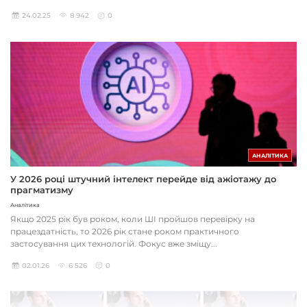
24.02.25
8 942
0
АНАЛІТИКА
У 2026 році штучний інтелект перейде від ажіотажу до
прагматизму
Аналітика
Якщо 2025 рік був роком, коли ШІ пройшов перевірку на
працездатність, то 2026 рік стане роком практичного
застосування цих технологій. Фокус вже зміщу...
02.01.26
6 526
0