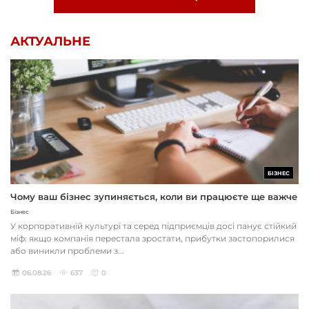
АКТУАЛЬНЕ
БІЗНЕС
Чому ваш бізнес зупиняється, коли ви працюєте ще важче
Бізнес
У корпоративній культурі та серед підприємців досі панує стійкий
міф: якщо компанія перестала зростати, прибутки застопорилися
або виникли проблеми з...
06.08.26
637
0