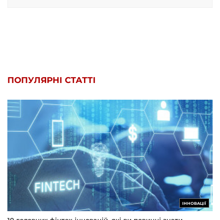
ПОПУЛЯРНІ СТАТТІ
ІННОВАЦІЇ
10 головних фінтех-інновацій, які ви повинні знати