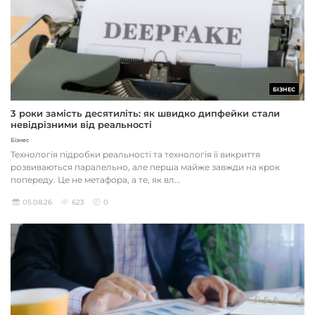
БІЗНЕС
3 роки замість десятиліть: як швидко дипфейки стали
невідрізними від реальності
Бізнес
Технологія підробки реальності та технологія її викриття
розвиваються паралельно, але перша майже завжди на крок
попереду. Це не метафора, а те, як вл...
05.08.26
623
0