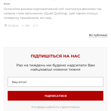
Бізнес
Останніми роками корпоративний світ сколихнув феномен під
назвою «тихе звільнення» (Quiet Quitting). Цей термін описує
поведінку працівників, які свід...
03.08.26
835
0
Всі публікації
ПІДПИШІТЬСЯ НА НАС
Раз на тиждень ми будемо надсилати Вам
найцікавіші новини тижня
ПІДПИСАТИСЯ
Конфіденційність гарантована