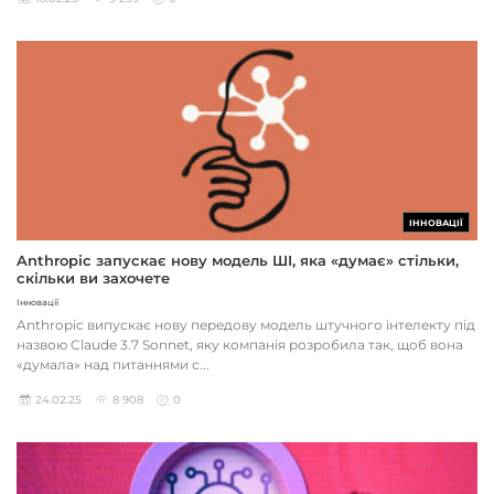
ІННОВАЦІЇ
Anthropic запускає нову модель ШІ, яка «думає» стільки,
скільки ви захочете
Інновації
Anthropic випускає нову передову модель штучного інтелекту під
назвою Claude 3.7 Sonnet, яку компанія розробила так, щоб вона
«думала» над питаннями с...
24.02.25
8 908
0