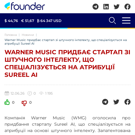
$ 44,76
€ 51,67
₿
64 347 USD
Головна
Новини
Warner Music придбає стартап зі штучного інтелекту, що спеціалізується на
атрибуції Sureel AI
WARNER MUSIC ПРИДБАЄ СТАРТАП ЗІ
ШТУЧНОГО ІНТЕЛЕКТУ, ЩО
СПЕЦІАЛІЗУЄТЬСЯ НА АТРИБУЦІЇ
SUREEL AI
12.06.26
0
1 195
0
0
Компанія Warner Music (WMG) оголосила про
придбання стартапу Sureel AI, що спеціалізується на
атрибуції на основі штучного інтелекту. Запатентована