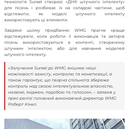
технологія Sureel створює «ДНК штучного інтелекту»
для пісень і розбиває їх на складові частини, щоб
відстежити, як моделі штучного інтелекту
використовують ці елементи.
Завдяки цьому придбанню WMG прагне краще
відстежувати, коли роботи її виконавців та авторів
пісень використовуються в контенті, створеному
штучним інтелектом, або для навчання моделей
штучного інтелекту.
«Залучення Sureel до WMG зміцнює наші
можливості захисту, контролю та монетизації, а
також гарантує, що творча спільнота збереже
контроль над своєю інтелектуальною власністю,
назвою, іміджем, подобою та голосом», – заявив у
прес-релізі головний виконавчий директор WMG
Роберт Кінкл.