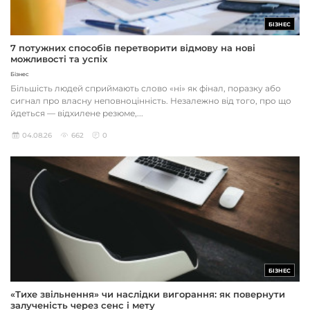
БІЗНЕС
7 потужних способів перетворити відмову на нові
можливості та успіх
Бізнес
Більшість людей сприймають слово «ні» як фінал, поразку або
сигнал про власну неповноцінність. Незалежно від того, про що
йдеться — відхилене резюме,...
04.08.26
662
0
БІЗНЕС
«Тихе звільнення» чи наслідки вигорання: як повернути
залученість через сенс і мету