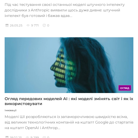
Під час тестування своєї останньої моделі штучного інтелекту
дослідники з Anthropic виявили щось дуже дивне: штучний
інтелект був готовий і бажав вдав...
26.05.25
9 771
0
ОГЛЯД
Огляд передових моделей AI : які моделі змінять світ і як їх
використовувати
Інновації
Моделі ШІ розробляються із запаморочливою швидкістю всіма,
від великих технологічних компаній на кшталт Google до стартапів
на кшталт OpenAI і Anthrop...
18.02.25
9 299
0