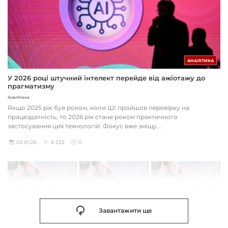
АНАЛІТИКА
У 2026 році штучний інтелект перейде від ажіотажу до
прагматизму
Аналітика
Якщо 2025 рік був роком, коли ШІ пройшов перевірку на
працездатність, то 2026 рік стане роком практичного
застосування цих технологій. Фокус вже зміщу...
02.01.26
6 522
0
Завантажити ще