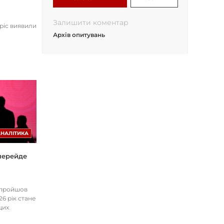
Залишити коментар
opic виявили
Архів опитувань
АНАЛІТИКА
 перейде
І пройшов
26 рік стане
цих