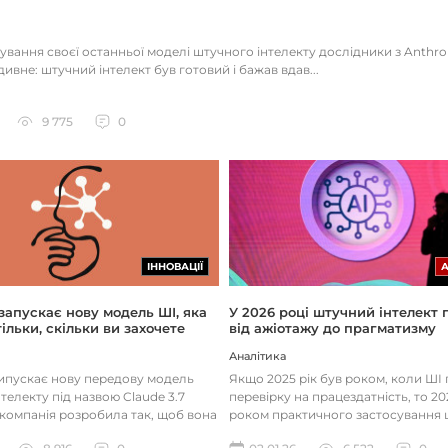
тування своєї останньої моделі штучного інтелекту дослідники з Anthr
ивне: штучний інтелект був готовий і бажав вдав...
9 775
0
ІННОВАЦІЇ
 запускає нову модель ШІ, яка
У 2026 році штучний інтелект
ільки, скільки ви захочете
від ажіотажу до прагматизму
Аналітика
випускає нову передову модель
Якщо 2025 рік був роком, коли Ш
телекту під назвою Claude 3.7
перевірку на працездатність, то 20
 компанія розробила так, щоб вона
роком практичного застосування 
д питаннями с...
технологій. Фокус вже зміщу...