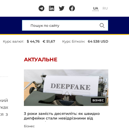
UA
RU
Курс валют:
$ 44,76
€ 51,67
Курс Біткоїн:
64 538 USD
АКТУАЛЬНЕ
ний
БІЗНЕС
уках
3 роки замість десятиліть: як швидко
я з
дипфейки стали невідрізними від
реальності
Бізнес