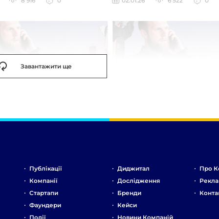
8 916
0
02.01.26
6 522
0
Завантажити ще
Публікації
Диджитал
Про К
Компанії
Дослідження
Рекла
Стартапи
Бренди
Конта
Фаундери
Кейси
Події
Новини Компаній