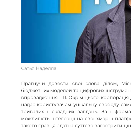
Сатья Наделла
Прагнучи довести свої слова ділом, Mic
бюджетних моделей та цифрових інструменті
впровадження ШІ. Окрім цього, корпорація 
надає користувачам унікальну свободу сам
тривалих і складних завдань. За інфор
можливість інтеграції на свої хмарні плат
такого гравця здатна суттєво загострити ці