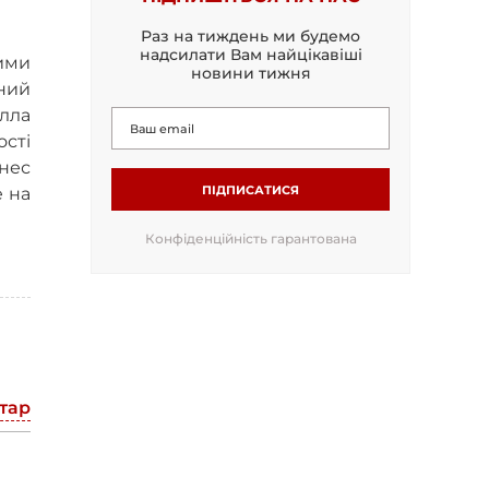
Раз на тиждень ми будемо
надсилати Вам найцікавіші
ими
новини тижня
нний
лла
ості
нес
ПІДПИСАТИСЯ
е на
Конфіденційність гарантована
тар