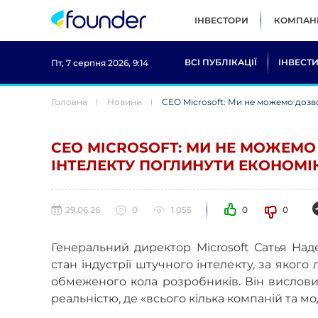
ІНВЕСТОРИ
КОМПАНІ
ВСІ ПУБЛІКАЦІЇ
ІНВЕСТИ
Пт, 7 серпня 2026, 9:14
Головна
Новини
CEO Microsoft: Ми не можемо дозв
CEO MICROSOFT: МИ НЕ МОЖЕМО
ІНТЕЛЕКТУ ПОГЛИНУТИ ЕКОНОМІ
29.06.26
0
1 055
0
0
Генеральний директор Microsoft Сатья Над
стан індустрії штучного інтелекту, за якого
обмеженого кола розробників. Він вислови
реальністю, де «всього кілька компаній та мо