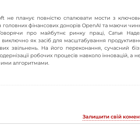
oft не планує повністю спалювати мости з ключов
з головних фінансових донорів OpenAI та маючи чи
 Говорячи про майбутнє ринку праці, Сатья Наде
т виключно як засіб для масштабування продуктивн
вих звільнень. На його переконання, сучасний біз
одернізації робочих процесів навколо інновацій, а н
шними алгоритмами.
Залишити свій комен