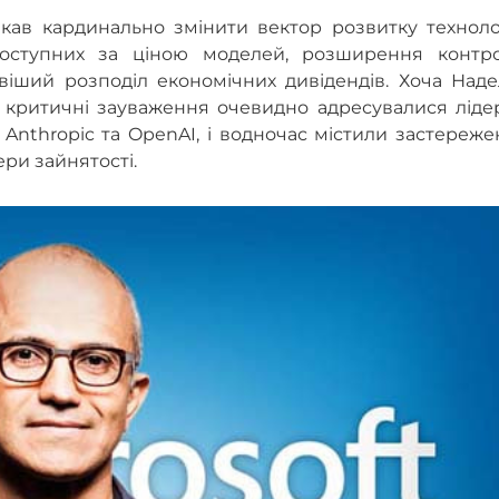
икав кардинально змінити вектор розвитку техноло
оступних за ціною моделей, розширення контр
віший розподіл економічних дивідендів. Хоча Наде
о критичні зауваження очевидно адресувалися ліде
 Anthropic та OpenAI, і водночас містили застереж
ри зайнятості.