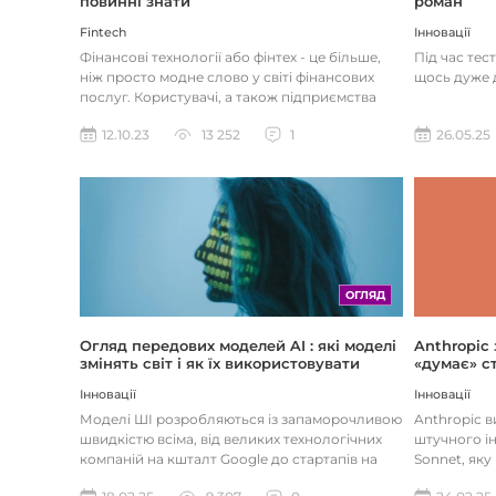
роман
повинні знати
Інновації
Fintech
Під час тес
Фінансові технології або фінтех - це більше,
щось дуже д
ніж просто модне слово у світі фінансових
послуг. Користувачі, а також підприємства
наздоганяють тенденці...
26.05.25
12.10.23
13 252
1
ОГЛЯД
Огляд передових моделей AI : які моделі
Anthropic
змінять світ і як їх використовувати
«думає» ст
Інновації
Інновації
Моделі ШІ розробляються із запаморочливою
Anthropic 
швидкістю всіма, від великих технологічних
штучного ін
компаній на кшталт Google до стартапів на
Sonnet, яку
кшталт OpenAI і Anthrop...
«думала» на