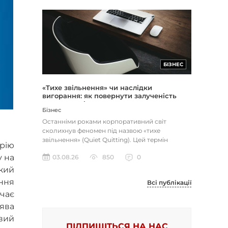
БІЗНЕС
«Тихе звільнення» чи наслідки
вигорання: як повернути залученість
через сенс і мету
Бізнес
Останніми роками корпоративний світ
сколихнув феномен під назвою «тихе
звільнення» (Quiet Quitting). Цей термін
рію
описує поведінку працівників, які свід...
у на
03.08.26
850
0
який
ння
Всі публікації
чає
оява
овий
ПІДПИШІТЬСЯ НА НАС