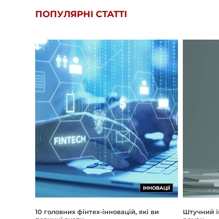
ПОПУЛЯРНІ СТАТТІ
ІННОВАЦІЇ
Штучний і
10 головних фінтех-інновацій, які ви