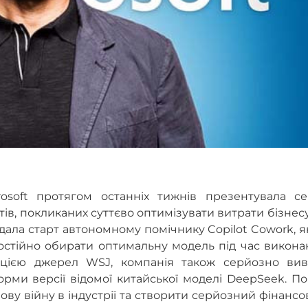
rosoft протягом останніх тижнів презентувала се
в, покликаних суттєво оптимізувати витрати бізнес
дала старт автономному помічнику Copilot Cowork, 
остійно обирати оптимальну модель під час викона
мацією джерел WSJ, компанія також серйозно вив
форми версії відомої китайської моделі DeepSeek. П
нову війну в індустрії та створити серйозний фінанс