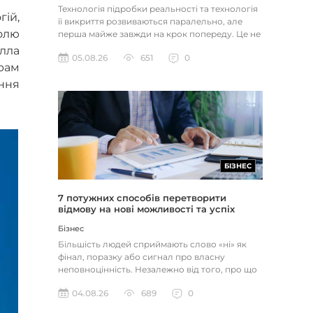
Технологія підробки реальності та технологія
гій,
її викриття розвиваються паралельно, але
олю
перша майже завжди на крок попереду. Це не
метафора, а те, як вл...
лла
05.08.26
651
0
рам
ення
БІЗНЕС
7 потужних способів перетворити
відмову на нові можливості та успіх
Бізнес
Більшість людей сприймають слово «ні» як
фінал, поразку або сигнал про власну
неповноцінність. Незалежно від того, про що
йдеться — відхилене резюме,...
04.08.26
689
0