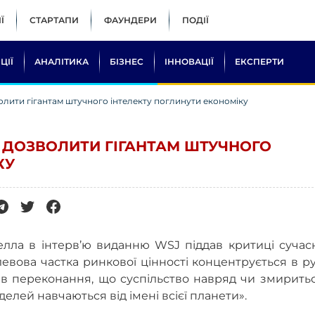
Ї
СТАРТАПИ
ФАУНДЕРИ
ПОДІЇ
ЦІЇ
АНАЛІТИКА
БІЗНЕС
ІННОВАЦІЇ
ЕКСПЕРТИ
олити гігантам штучного інтелекту поглинути економіку
 ДОЗВОЛИТИ ГІГАНТАМ ШТУЧНОГО
КУ
елла в інтерв’ю виданню WSJ піддав критиці сучас
 левова частка ринкової цінності концентрується в р
в переконання, що суспільство навряд чи змиритьс
делей навчаються від імені всієї планети».