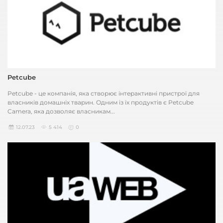
Petcube
Petcube - це компанія, яка створює інтерактивні пристрої для
власників домашніх тварин. Одним із їх продуктів є Petcube
Camera, яка дозволяє власникам...
12.07.23
5 414
0