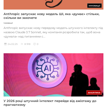
ІННОВАЦІЇ
Anthropic запускає нову модель ШІ, яка «думає» стільки,
скільки ви захочете
Інновації
Anthropic випускає нову передову модель штучного інтелекту під
назвою Claude 3.7 Sonnet, яку компанія розробила так, щоб вона
«думала» над питаннями с...
24.02.25
8 918
0
АНАЛІТИКА
У 2026 році штучний інтелект перейде від ажіотажу до
прагматизму