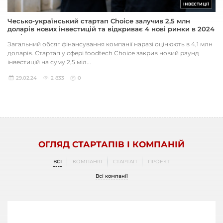
ІНВЕСТИЦІЇ
Чесько-український стартап Choice залучив 2,5 млн
доларів нових інвестицій та відкриває 4 нові ринки в 2024
році
Загальний обсяг фінансування компанії наразі оцінюють в 4,1 млн
доларів. Стартап у сфері foodtech Choice закрив новий раунд
інвестицій на суму 2,5 міл...
29.02.24
2 833
0
ОГЛЯД СТАРТАПІВ І КОМПАНІЙ
ВСІ
КОМПАНІЯ
СТАРТАП
ПРОЕКТ
Всі компанії