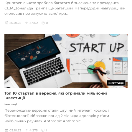
Криптоспільнота зробила багатого бізнесмена та президента
США Дональда Трампа ще багатшим. Напередодні інавгурації він
оголосив про запуск власної кри...
20.01.25
4 902
0
ІНВЕСТИЦІЇ
Топ 10 стартапів вересня, які отримали мільйонні
інвестиції
Інвестиції
Переможцями вересня стали штучний інтелект, космос і
біотехнології, зібравши понад 2 мільярди доларів у п'яти
найбільших раундах. Anthropic Anthropic,...
03.10.23
4 275
1