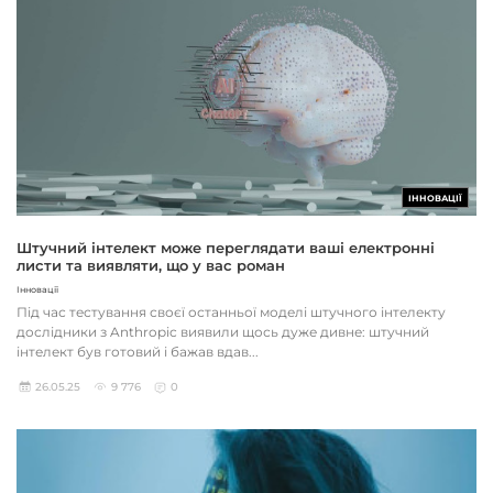
ІННОВАЦІЇ
Штучний інтелект може переглядати ваші електронні
листи та виявляти, що у вас роман
Інновації
Під час тестування своєї останньої моделі штучного інтелекту
дослідники з Anthropic виявили щось дуже дивне: штучний
інтелект був готовий і бажав вдав...
26.05.25
9 776
0