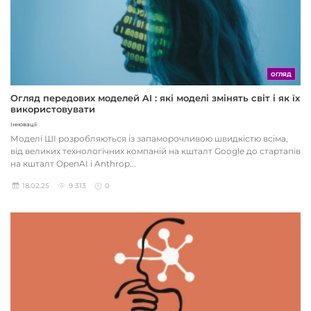
ОГЛЯД
Огляд передових моделей AI : які моделі змінять світ і як їх
використовувати
Інновації
Моделі ШІ розробляються із запаморочливою швидкістю всіма,
від великих технологічних компаній на кшталт Google до стартапів
на кшталт OpenAI і Anthrop...
18.02.25
9 313
0