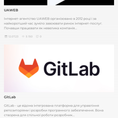
UAWEB
Інтернет-агентство UAWEB організовано в 2012 році і за
найкоротший час зуміло завоювати ринок інтернет-послуг.
Почавши працювати як невелика компанія...
12.07.23
5 150
0
GitLab
GitLab - це відома інтегрована платформа для управління
репозиторіями і розробки програмного забезпечення. Вона
створена для спільної роботи розробник...