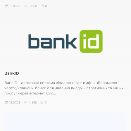
12.07.23
5 060
0
BankID
BankID – державна система віддаленої ідентифікації громадян
через українські банки для надання їм адміністративних та інших
послуг через інтернет. Сис...
12.07.23
4 895
0