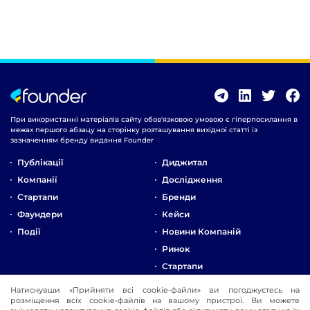
При використанні матеріалів сайту обов'язковою умовою є гіперпосилання в
межах першого абзацу на сторінку розташування вихідної статті із
зазначенням бренду видання Founder
Публікації
Диджитал
Компанії
Дослідження
Стартапи
Бренди
Фаундери
Кейси
Події
Новини Компаній
Ринок
Стартапи
Натиснувши «Прийняти всі cookie-файли» ви погоджуєтесь на
Про Компанію
розміщення всіх cookie-файлів на вашому пристрої. Ви можете