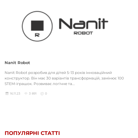
Nanit Robot
Nanit Robot розробив для дітей 5-13 років інноваційний
конструктор. Він має 30 варіантів трансформацій, замінює 100
STEM-іграшок. Розвиває логічне та...
16.11.23
3 891
0
ПОПУЛЯРНІ СТАТТІ