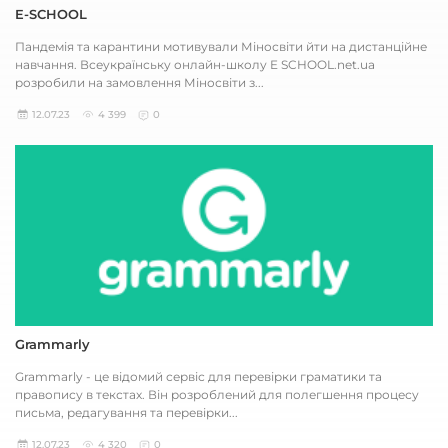
E-SCHOOL
Пандемія та карантини мотивували Міносвіти йти на дистанційне
навчання. Всеукраїнську онлайн-школу E SCHOOL.net.ua
розробили на замовлення Міносвіти з...
12.07.23
4 399
0
Grammarly
Grammarly - це відомий сервіс для перевірки граматики та
правопису в текстах. Він розроблений для полегшення процесу
письма, редагування та перевірки...
12.07.23
4 320
0