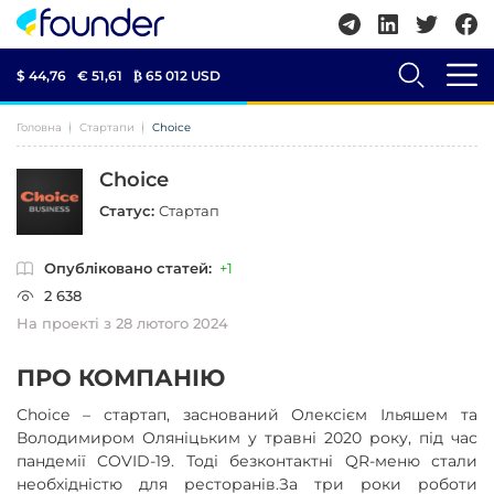
$ 44,76
€ 51,61
₿
65 012 USD
Головна
Стартапи
Choice
Choice
Статус:
Стартап
Опубліковано статей:
+1
2 638
На проекті з 28 лютого 2024
ПРО КОМПАНІЮ
Choice
– стартап, заснований Олексієм Ільяшем та
Володимиром Оляніцьким у травні 2020 року, під час
пандемії COVID-19. Тоді безконтактні QR-меню стали
необхідністю для ресторанів.За три роки роботи