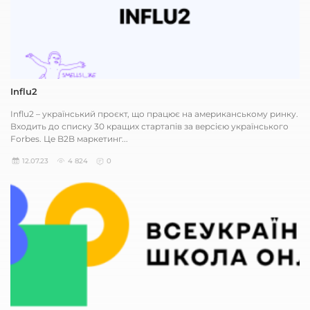
Influ2
Influ2 – український проєкт, що працює на американському ринку.
Входить до списку 30 кращих стартапів за версією українського
Forbes. Це B2B маркетинг...
12.07.23
4 824
0