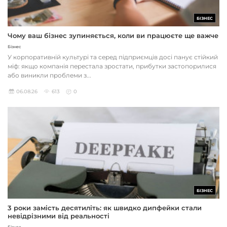
БІЗНЕС
Чому ваш бізнес зупиняється, коли ви працюєте ще важче
Бізнес
У корпоративній культурі та серед підприємців досі панує стійкий
міф: якщо компанія перестала зростати, прибутки застопорилися
або виникли проблеми з...
06.08.26
613
0
БІЗНЕС
3 роки замість десятиліть: як швидко дипфейки стали
невідрізними від реальності