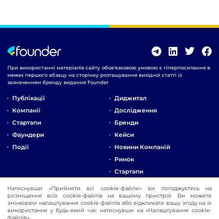
При використанні матеріалів сайту обов'язковою умовою є гіперпосилання в
межах першого абзацу на сторінку розташування вихідної статті із
зазначенням бренду видання Founder
Публікації
Диджитал
Компанії
Дослідження
Стартапи
Бренди
Фаундери
Кейси
Події
Новини Компаній
Ринок
Стартапи
Натиснувши «Прийняти всі cookie-файли» ви погоджуєтесь на
Про Компанію
розміщення всіх cookie-файлів на вашому пристрої. Ви можете
змінювати налаштування cookie-файлів або відкликати вашу згоду на їх
Реклама
використання у будь-який час натиснувши на «Налаштування cookie-
Контакти
файлів».