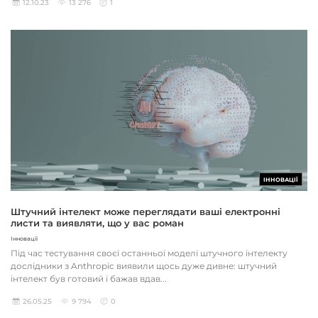
12.10.23
13 276
1
ІННОВАЦІЇ
Штучний інтелект може переглядати ваші електронні
листи та виявляти, що у вас роман
Інновації
Під час тестування своєї останньої моделі штучного інтелекту
дослідники з Anthropic виявили щось дуже дивне: штучний
інтелект був готовий і бажав вдав...
26.05.25
9 794
0