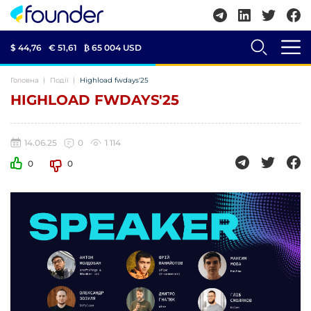
$ 44,76
€ 51,61
₿
65 004 USD
Головна
Події
Highload fwdays'25
HIGHLOAD FWDAYS'25
14.06.25
0
1 114
0
0