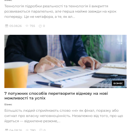
Бізнес
Технологія підробки реальності та технологія її викриття
розвиваються паралельно, але перша майже завжди на крок
попереду. Це не метафора, а те, як вл...
05.08.26
755
0
БІЗНЕС
7 потужних способів перетворити відмову на нові
можливості та успіх
Бізнес
Більшість людей сприймають слово «ні» як фінал, поразку або
сигнал про власну неповноцінність. Незалежно від того, про що
йдеться — відхилене резюме,...
04.08.26
780
0