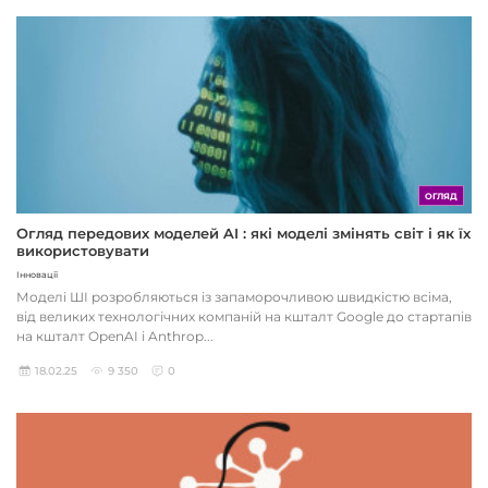
ОГЛЯД
Огляд передових моделей AI : які моделі змінять світ і як їх
використовувати
Інновації
Моделі ШІ розробляються із запаморочливою швидкістю всіма,
від великих технологічних компаній на кшталт Google до стартапів
на кшталт OpenAI і Anthrop...
18.02.25
9 350
0