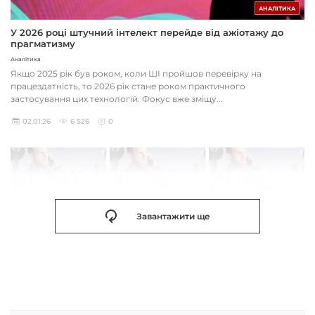
АНАЛІТИКА
У 2026 році штучний інтелект перейде від ажіотажу до
прагматизму
Аналітика
Якщо 2025 рік був роком, коли ШІ пройшов перевірку на
працездатність, то 2026 рік стане роком практичного
застосування цих технологій. Фокус вже зміщу...
02.01.26
6 526
0
Завантажити ще