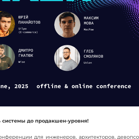
ь системы до продакшен-уровня!
конференции для инженеров, архитекторов, девопсо