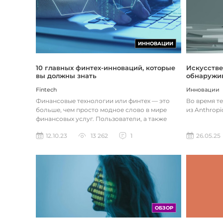
ИННОВАЦИИ
Искусстве
10 главных финтех-инноваций, которые
обнаружив
вы должны знать
Инновации
Fintech
Во время т
Финансовые технологии или финтех — это
из Anthropi
больше, чем просто модное слово в мире
финансовых услуг. Пользователи, а также
предприятия догоняют тенденции в...
26.05.25
12.10.23
13 262
1
ОБЗОР