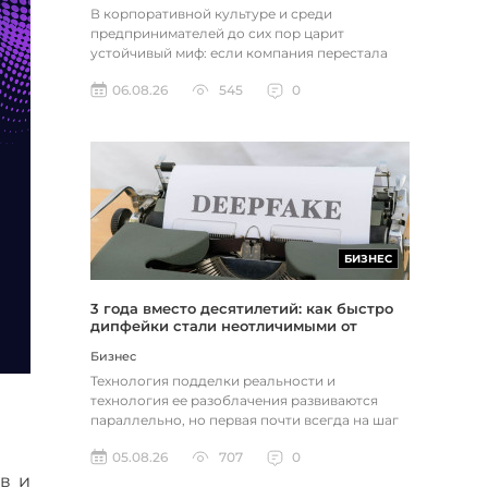
В корпоративной культуре и среди
предпринимателей до сих пор царит
устойчивый миф: если компания перестала
расти, доходы застопорились или возникли
06.08.26
545
0
пр...
БИЗНЕС
3 года вместо десятилетий: как быстро
дипфейки стали неотличимыми от
реальности
Бизнес
Технология подделки реальности и
технология ее разоблачения развиваются
параллельно, но первая почти всегда на шаг
впереди. Это не метафора, а то, как...
05.08.26
707
0
в и