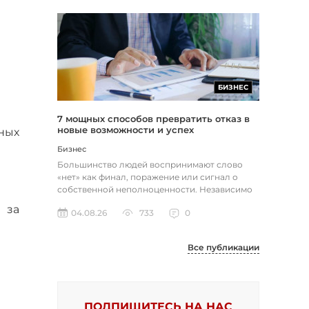
БИЗНЕС
7 мощных способов превратить отказ в
новые возможности и успех
ных
Бизнес
Большинство людей воспринимают слово
«нет» как финал, поражение или сигнал о
собственной неполноценности. Независимо
от того, о чем идет речь — отклон...
 за
04.08.26
733
0
Все публикации
ПОДПИШИТЕСЬ НА НАС