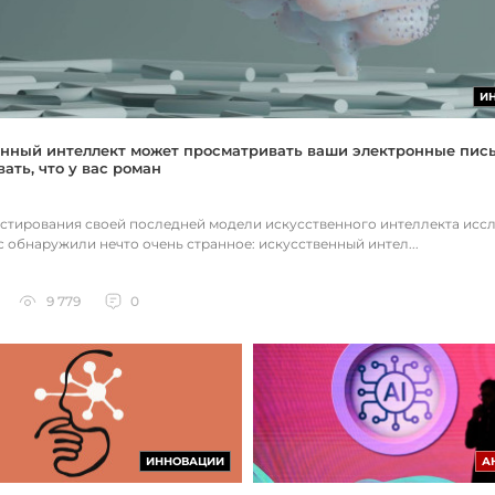
И
нный интеллект может просматривать ваши электронные пис
ать, что у вас роман
естирования своей последней модели искусственного интеллекта исс
c обнаружили нечто очень странное: искусственный интел...
9 779
0
ИННОВАЦИИ
А