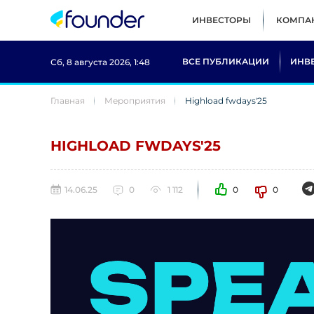
ИНВЕСТОРЫ
КОМПА
ВСЕ ПУБЛИКАЦИИ
ИНВ
Сб, 8 августа 2026, 1:48
Главная
Мероприятия
Highload fwdays'25
HIGHLOAD FWDAYS'25
14.06.25
0
1 112
0
0