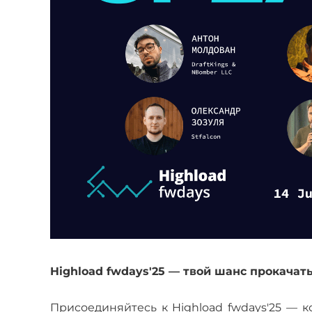
Highload fwdays'25 — твой шанс прокачат
Присоединяйтесь к Highload fwdays'25 — 