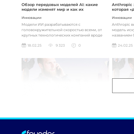
Обзор передовых моделей AI: какие
Anthropic
модели изменят мир и как их
которая «
использовать
хотите
Инновации
Инновации
Модели ИИ разрабатываются с
Anthropic 
головокружительной скоростью всеми, от
модель иск
крупных технологических компаний вроде
названием C
Google до стартапов вроде OpenAI и
компания ра
18.02.25
9 323
0
24.02.25
Anthropic...