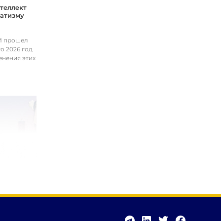
теллект
матизму
ИИ прошел
о 2026 год
енения этих