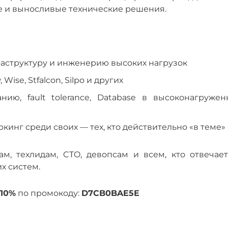
е и выносливые технические решения.
фраструктуру и инженерию высоких нагрузок
ise, Stfalcon, Silpo и других
ию, fault tolerance, Database в высоконагружен
кинг среди своих — тех, кто действительно «в теме»
м, техлидам, CTO, девопсам и всем, кто отвечает
х систем.
 10%
по промокоду:
D7CB0BAE5E