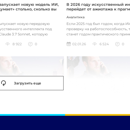
 запускает новую модель ИИ,
В 2026 году искусственный ин
думает» столько, сколько вы
перейдет от ажиотажа к праг
Аналитика
выпускает новую передовую
Если 2025 год был годом, когда 
усственного интеллекта под
проверку на работоспособность, т
laude 3.7 Sonnet, которую
станет годом практического прим
зработала так, чтобы она «дум...
технологий. Фокус уже с...
8 922
0
02.01.26
6 524
0
Загрузить еще