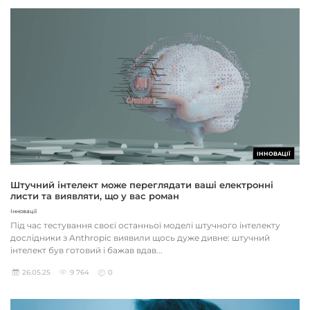
ІННОВАЦІЇ
Штучний інтелект може переглядати ваші електронні
листи та виявляти, що у вас роман
Інновації
Під час тестування своєї останньої моделі штучного інтелекту
дослідники з Anthropic виявили щось дуже дивне: штучний
інтелект був готовий і бажав вдав...
26.05.25
9 764
0