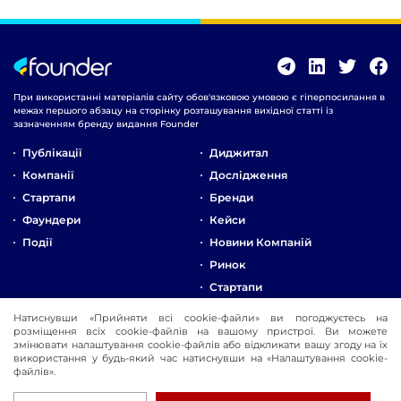
При використанні матеріалів сайту обов'язковою умовою є гіперпосилання в
межах першого абзацу на сторінку розташування вихідної статті із
зазначенням бренду видання Founder
Публікації
Диджитал
Компанії
Дослідження
Стартапи
Бренди
Фаундери
Кейси
Події
Новини Компаній
Ринок
Стартапи
Натиснувши «Прийняти всі cookie-файли» ви погоджуєтесь на
Про Компанію
розміщення всіх cookie-файлів на вашому пристрої. Ви можете
Реклама
змінювати налаштування cookie-файлів або відкликати вашу згоду на їх
використання у будь-який час натиснувши на «Налаштування cookie-
Контакти
файлів».