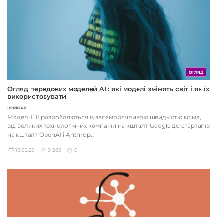
ОГЛЯД
Огляд передових моделей AI : які моделі змінять світ і як їх
використовувати
Інновації
Моделі ШІ розробляються із запаморочливою швидкістю всіма,
від великих технологічних компаній на кшталт Google до стартапів
на кшталт OpenAI і Anthrop...
18.02.25
9 288
0