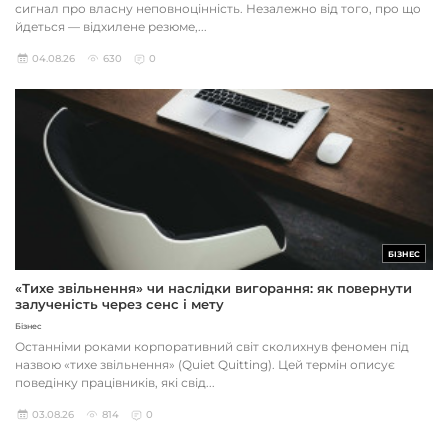
сигнал про власну неповноцінність. Незалежно від того, про що
йдеться — відхилене резюме,...
04.08.26
630
0
БІЗНЕС
«Тихе звільнення» чи наслідки вигорання: як повернути
залученість через сенс і мету
Бізнес
Останніми роками корпоративний світ сколихнув феномен під
назвою «тихе звільнення» (Quiet Quitting). Цей термін описує
поведінку працівників, які свід...
03.08.26
814
0