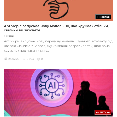
ІННОВАЦІЇ
Anthropic запускає нову модель ШІ, яка «думає» стільки,
скільки ви захочете
Інновації
Anthropic випускає нову передову модель штучного інтелекту під
назвою Claude 3.7 Sonnet, яку компанія розробила так, щоб вона
«думала» над питаннями с...
24.02.25
8 903
0
АНАЛІТИКА