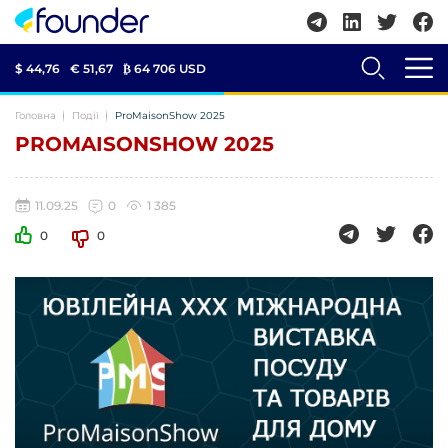
$ 44,76
€ 51,67
₿
64 706 USD
Головна
Події
ProMaisonShow 2025
PROMAISONSHOW 2025
11.09.25
0
1 385
0
0