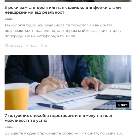
3 роки замість десятиліть: як швидко дипфейки стали
невідрізними від реальності
Бізнес
Технологія підробки реальності та технологія її викриття
розвиваються паралельно, але перша майже завжди на крок
попереду. Це не метафора, а те, як вл...
05.08.26
570
0
БІЗНЕС
7 потужних способів перетворити відмову на нові
можливості та успіх
Бізнес
Більшість людей сприймають слово «ні» як фінал, поразку або