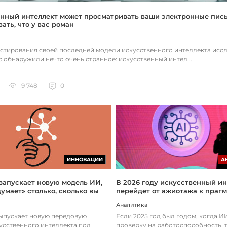
нный интеллект может просматривать ваши электронные пис
ать, что у вас роман
естирования своей последней модели искусственного интеллекта исс
c обнаружили нечто очень странное: искусственный интел...
9 748
0
ИННОВАЦИИ
А
 запускает новую модель ИИ,
В 2026 году искусственный ин
думает» столько, сколько вы
перейдет от ажиотажа к праг
Аналитика
выпускает новую передовую
Если 2025 год был годом, когда 
усственного интеллекта под
проверку на работоспособность, т