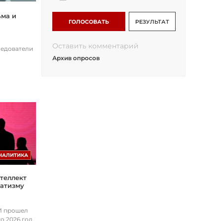
ьма и
ГОЛОСОВАТЬ
РЕЗУЛЬТАТ
Оставить комментарий
ледователи
Архив опросов
НАЛИТИКА
теллект
матизму
ИИ прошел
о 2026 год