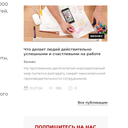
000
ей,
БИЗНЕС
Что делает людей действительно
успешными и счастливыми на работе
ты,
Бизнес
На протяжении десятилетий корпоративный
мир пытался разгадать секрет максимальной
производительности сотрудников.
Большинство компаний до сих пор пола...
31.07.26
995
0
ого
Все публикации
ПОДПИШИТЕСЬ НА НАС