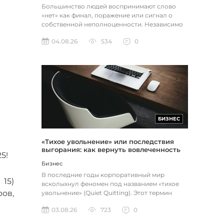
Большинство людей воспринимают слово
«нет» как финал, поражение или сигнал о
собственной неполноценности. Независимо
от того, о чем идет речь — отклон...
04.08.26
534
0
БИЗНЕС
«Тихое увольнение» или последствия
выгорания: как вернуть вовлеченность
5!
через смысл и цель
Бизнес
В последние годы корпоративный мир
15)
всколыхнул феномен под названием «тихое
ов,
увольнение» (Quiet Quitting). Этот термин
описывает поведение работников, к...
03.08.26
723
0