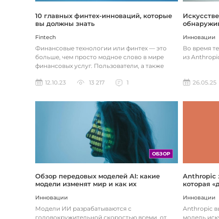
Искусстве
10 главных финтех-инноваций, которые
обнаружив
вы должны знать
Инновации
Fintech
Во время т
Финансовые технологии или финтех — это
из Anthropi
больше, чем просто модное слово в мире
финансовых услуг. Пользователи, а также
предприятия догоняют тенденции в...
26.05.25
12.10.23
13 217
1
ОБЗОР
Обзор передовых моделей AI: какие
Anthropic
модели изменят мир и как их
которая «
использовать
хотите
Инновации
Инновации
Модели ИИ разрабатываются с
Anthropic 
головокружительной скоростью всеми, от
модель иск