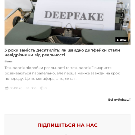
БІЗНЕС
3 роки замість десятиліть: як швидко дипфейки стали
невідрізними від реальності
Бізнес
Технологія підробки реальності та технологія її викриття
розвиваються паралельно, але перша майже завжди на крок
попереду. Це не метафора, а те, як вл...
05.08.26
850
0
Всі публікації
ПІДПИШІТЬСЯ НА НАС