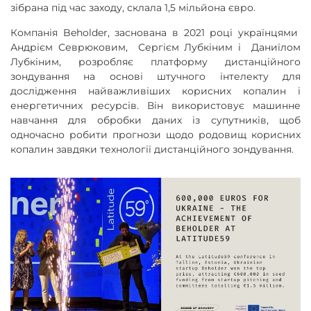
зібрана під час заходу, склала 1,5 мільйона євро.
Компанія Beholder, заснована в 2021 році українцями
Андрієм Севрюковим, Сергієм Лубкіним і Даниїлом
Лубкіним, розробляє платформу дистанційного
зондування на основі штучного інтелекту для
дослідження найважливіших корисних копалин і
енергетичних ресурсів. Він використовує машинне
навчання для обробки даних із супутників, щоб
одночасно робити прогнози щодо родовищ корисних
копалин завдяки технології дистанційного зондування.