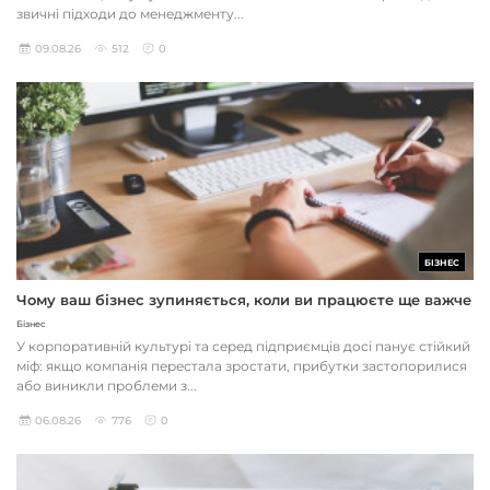
звичні підходи до менеджменту...
09.08.26
512
0
БІЗНЕС
Чому ваш бізнес зупиняється, коли ви працюєте ще важче
Бізнес
У корпоративній культурі та серед підприємців досі панує стійкий
міф: якщо компанія перестала зростати, прибутки застопорилися
або виникли проблеми з...
06.08.26
776
0