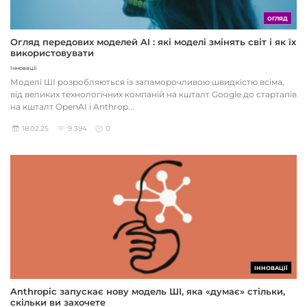
ОГЛЯД
Огляд передових моделей AI : які моделі змінять світ і як їх
використовувати
Інновації
Моделі ШІ розробляються із запаморочливою швидкістю всіма,
від великих технологічних компаній на кшталт Google до стартапів
на кшталт OpenAI і Anthrop...
18.02.25
9 394
0
ІННОВАЦІЇ
Anthropic запускає нову модель ШІ, яка «думає» стільки,
скільки ви захочете