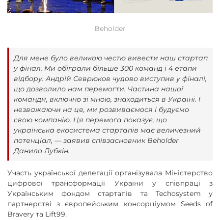
Beholder
Для мене було великою честю вивести наш стартап
у фінал. Ми обіграли більше 300 команд і 4 етапи
відбору. Андрій Севрюков чудово виступив у фіналі,
що дозволило нам перемогти. Частина нашої
команди, включно зі мною, знаходиться в Україні. І
незважаючи на це, ми розвиваємося і будуємо
свою компанію. Ця перемога показує, що
українська екосистема стартапів має величезний
потенціал, — заявив співзасновник Beholder
Данило Лубкін.
Участь української делегації організувала Міністерство
цифрової трансформації України у співпраці з
Українським фондом стартапів та Techosystem у
партнерстві з європейським консорціумом Seeds of
Bravery та Lift99.