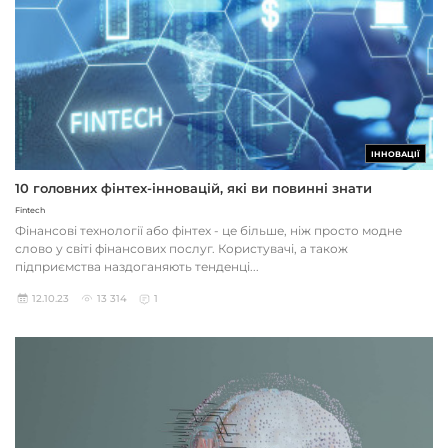
ІННОВАЦІЇ
10 головних фінтех-інновацій, які ви повинні знати
Fintech
Фінансові технології або фінтех - це більше, ніж просто модне
слово у світі фінансових послуг. Користувачі, а також
підприємства наздоганяють тенденці...
12.10.23
13 314
1