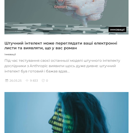
ІННОВАЦІЇ
Штучний інтелект може переглядати ваші електронні
листи та виявляти, що у вас роман
Інновації
Під час тестування своєї останньої моделі штучного інтелекту
дослідники з Anthropic виявили щось дуже дивне: штучний
інтелект був готовий і бажав вдав...
26.05.25
9 833
0