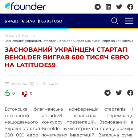
$ 44,83
€ 51,78
₿
63 951 USD
Головна
Новини
Заснований українцем стартап Beholder виграв 600 тисяч євро на Latitude59
ЗАСНОВАНИЙ УКРАЇНЦЕМ СТАРТАП
BEHOLDER ВИГРАВ 600 ТИСЯЧ ЄВРО
НА LATITUDE59
28.05.24
0
3 488
0
0
Естонська флагманська конференція стартапів і
технологій Latitude59 оголосила переможця
нещодавнього конкурсу презентацій. Заснований в
Україні стартап Beholder зумів отримати приз у розмірі
600 000 євро початкових інвестицій. Загальна сума,