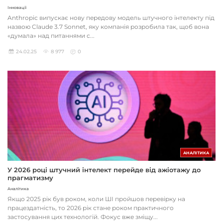
Інновації
Anthropic випускає нову передову модель штучного інтелекту під
назвою Claude 3.7 Sonnet, яку компанія розробила так, щоб вона
«думала» над питаннями с...
24.02.25
8 977
0
АНАЛІТИКА
У 2026 році штучний інтелект перейде від ажіотажу до
прагматизму
Аналітика
Якщо 2025 рік був роком, коли ШІ пройшов перевірку на
працездатність, то 2026 рік стане роком практичного
застосування цих технологій. Фокус вже зміщу...