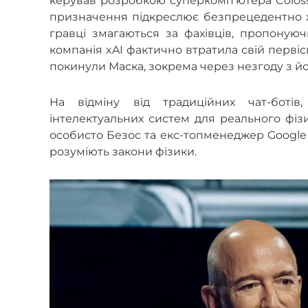
керував розробкою суперкомп’ютера Coloss
призначення підкреслює безпрецедентно жор
гравці змагаються за фахівців, пропонуючи
компанія xAI фактично втратила свій первісн
покинули Маска, зокрема через незгоду з й
На відміну від традиційних чат-ботів
інтелектуальних систем для реального фізи
особисто Безос та екс-топменеджер Google
розуміють закони фізики.