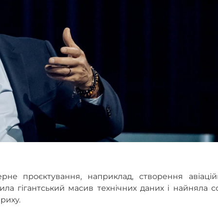
рне проєктування, наприклад, створення авіацій
ла гігантський масив технічних даних і найняла с
риху.