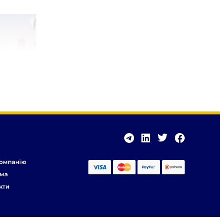
омпанію
ма
кти