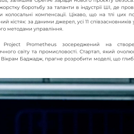
us, залишив OpenAI заради нового проєкту Безоса.
стку боротьбу за таланти в індустрії ШІ, де пров
 колосальні компенсації. Цікаво, що на тлі цих п
ий кістяк: за даними джерел, усі 11 співзасновників
ого методами управління.
, Project Prometheus зосереджений на створе
чного світу та промисловості. Стартап, який очол
 Вікрам Баджадж, прагне розробити моделі, що гли