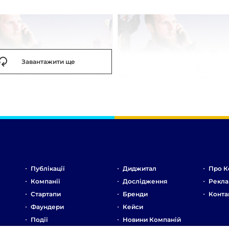
Завантажити ще
Публікації
Диджитал
Про К
Компанії
Дослідження
Рекла
Стартапи
Бренди
Конта
Фаундери
Кейси
Події
Новини Компаній