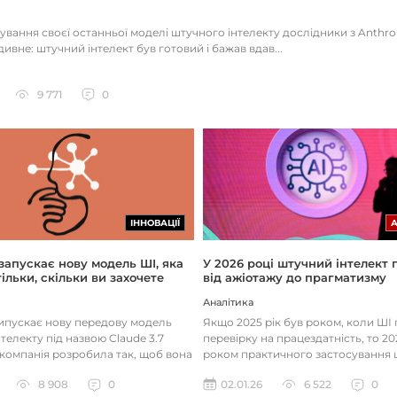
тування своєї останньої моделі штучного інтелекту дослідники з Anthr
ивне: штучний інтелект був готовий і бажав вдав...
9 771
0
ІННОВАЦІЇ
 запускає нову модель ШІ, яка
У 2026 році штучний інтелект
ільки, скільки ви захочете
від ажіотажу до прагматизму
Аналітика
випускає нову передову модель
Якщо 2025 рік був роком, коли Ш
телекту під назвою Claude 3.7
перевірку на працездатність, то 20
 компанія розробила так, щоб вона
роком практичного застосування 
д питаннями с...
технологій. Фокус вже зміщу...
8 908
0
02.01.26
6 522
0