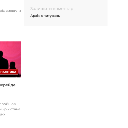
Залишити коментар
opic виявили
Архів опитувань
АНАЛІТИКА
 перейде
І пройшов
26 рік стане
цих