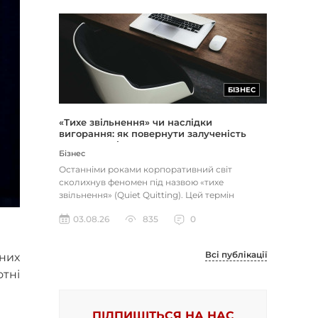
БІЗНЕС
«Тихе звільнення» чи наслідки
вигорання: як повернути залученість
через сенс і мету
Бізнес
Останніми роками корпоративний світ
сколихнув феномен під назвою «тихе
звільнення» (Quiet Quitting). Цей термін
описує поведінку працівників, які свід...
03.08.26
835
0
Всі публікації
них
отні
ПІДПИШІТЬСЯ НА НАС