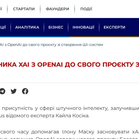
Ї
СТАРТАПИ
ФАУНДЕРИ
ПОДІЇ
ЦІЇ
АНАЛІТИКА
БІЗНЕС
ІННОВАЦІЇ
ЕКСПЕРТИ
I з OpenAI до свого проєкту зі створення ШІ-систем
КА XAI З OPENAI ДО СВОГО ПРОЄКТУ З
рисутність у сфері штучного інтелекту, залучивши
s відомого експерта Кайла Косіка.
й свого часу допомагав Ілону Маску засновувати xA