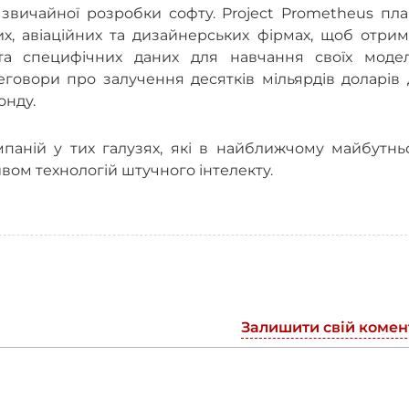
 звичайної розробки софту. Project Prometheus пл
их, авіаційних та дизайнерських фірмах, щоб отри
 та специфічних даних для навчання своїх модел
говори про залучення десятків мільярдів доларів 
онду.
паній у тих галузях, які в найближчому майбутнь
вом технологій штучного інтелекту.
Залишити свій комен