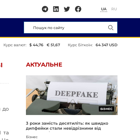
UA
RU
Курс валют:
$ 44,76
€ 51,67
Курс Біткоїн:
64 347 USD
І
АКТУАЛЬНЕ
 до
БІЗНЕС
3 роки замість десятиліть: як швидко
дипфейки стали невідрізними від
I та
реальності
Бізнес