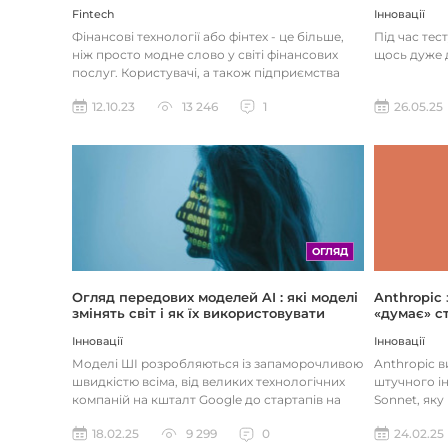
Інновації
Fintech
Під час тес
Фінансові технології або фінтех - це більше,
щось дуже д
ніж просто модне слово у світі фінансових
послуг. Користувачі, а також підприємства
наздоганяють тенденці...
26.05.25
12.10.23
13 246
1
ОГЛЯД
Огляд передових моделей AI : які моделі
Anthropic
змінять світ і як їх використовувати
«думає» ст
Інновації
Інновації
Моделі ШІ розробляються із запаморочливою
Anthropic 
швидкістю всіма, від великих технологічних
штучного ін
компаній на кшталт Google до стартапів на
Sonnet, яку
кшталт OpenAI і Anthrop...
«думала» на
18.02.25
9 299
0
24.02.25