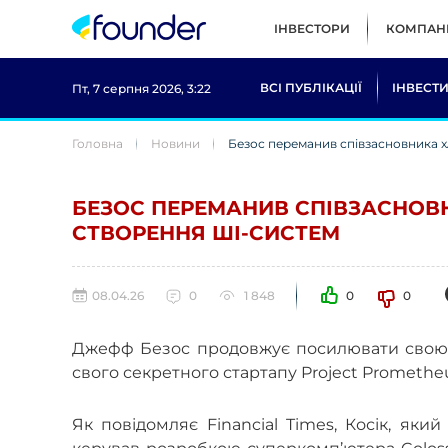
ІНВЕСТОРИ
КОМПАНІ
ВСІ ПУБЛІКАЦІЇ
ІНВЕСТИ
Пт, 7 серпня 2026, 3:22
Головна
Новини
Безос переманив співзасновника xA
БЕЗОС ПЕРЕМАНИВ СПІВЗАСНОВНИ
СТВОРЕННЯ ШІ-СИСТЕМ
08.04.26
0
1 848
0
0
Джефф Безос продовжує посилювати свою п
свого секретного стартапу Project Prometheu
Як повідомляє Financial Times, Косік, яки