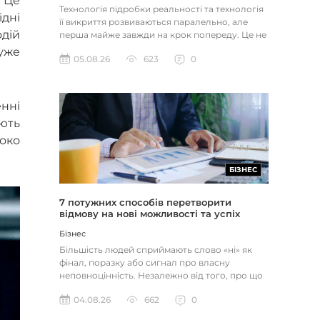
 Це
Технологія підробки реальності та технологія
ідні
її викриття розвиваються паралельно, але
одій
перша майже завжди на крок попереду. Це не
метафора, а те, як вл...
 уже
05.08.26
623
0
нні
юють
боко
БІЗНЕС
7 потужних способів перетворити
відмову на нові можливості та успіх
Бізнес
Більшість людей сприймають слово «ні» як
фінал, поразку або сигнал про власну
неповноцінність. Незалежно від того, про що
йдеться — відхилене резюме,...
04.08.26
662
0