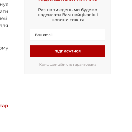
анує
Раз на тиждень ми будемо
мати
надсилати Вам найцікавіші
ей.
новини тижня
для
ому
ПІДПИСАТИСЯ
Конфіденційність гарантована
тар