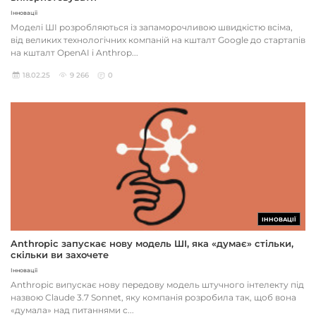
Інновації
Моделі ШІ розробляються із запаморочливою швидкістю всіма,
від великих технологічних компаній на кшталт Google до стартапів
на кшталт OpenAI і Anthrop...
18.02.25
9 266
0
ІННОВАЦІЇ
Anthropic запускає нову модель ШІ, яка «думає» стільки,
скільки ви захочете
Інновації
Anthropic випускає нову передову модель штучного інтелекту під
назвою Claude 3.7 Sonnet, яку компанія розробила так, щоб вона
«думала» над питаннями с...