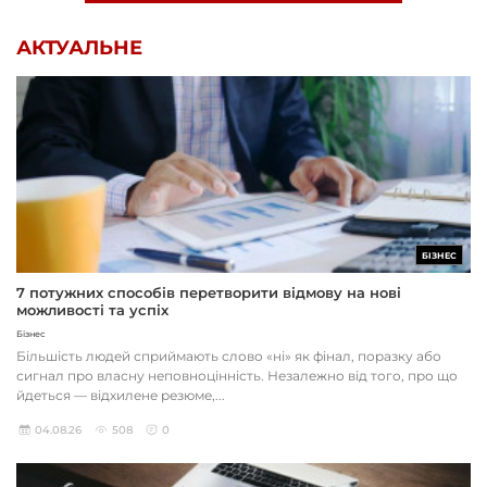
АКТУАЛЬНЕ
БІЗНЕС
7 потужних способів перетворити відмову на нові
можливості та успіх
Бізнес
Більшість людей сприймають слово «ні» як фінал, поразку або
сигнал про власну неповноцінність. Незалежно від того, про що
йдеться — відхилене резюме,...
04.08.26
508
0