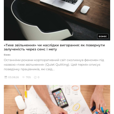
БІЗНЕС
«Тихе звільнення» чи наслідки вигорання: як повернути
залученість через сенс і мету
Бізнес
Останніми роками корпоративний світ сколихнув феномен під
назвою «тихе звільнення» (Quiet Quitting). Цей термін описує
поведінку працівників, які свід...
03.08.26
705
0