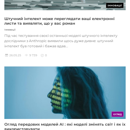
ІННОВАЦІЇ
Штучний інтелект може переглядати ваші електронні
листи та виявляти, що у вас роман
Інновації
Під час тестування своєї останньої моделі штучного інтелекту
дослідники з Anthropic виявили щось дуже дивне: штучний
інтелект був готовий і бажав вдав...
26.05.25
9 739
0
ОГЛЯД
Огляд передових моделей AI : які моделі змінять світ і як їх
використовувати