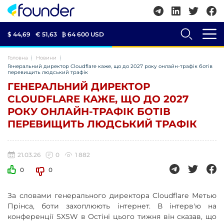
$ 44,69
€ 51,63
₿
64 600 USD
Головна
Новини
Генеральний директор Cloudflare каже, що до 2027 року онлайн-трафік ботів
перевищить людський трафік
ГЕНЕРАЛЬНИЙ ДИРЕКТОР
CLOUDFLARE КАЖЕ, ЩО ДО 2027
РОКУ ОНЛАЙН-ТРАФІК БОТІВ
ПЕРЕВИЩИТЬ ЛЮДСЬКИЙ ТРАФІК
21.03.26
0
1 882
0
0
За словами генерального директора Cloudflare Метью
Прінса, боти захоплюють інтернет. В інтерв'ю на
конференції SXSW в Остіні цього тижня він сказав, що