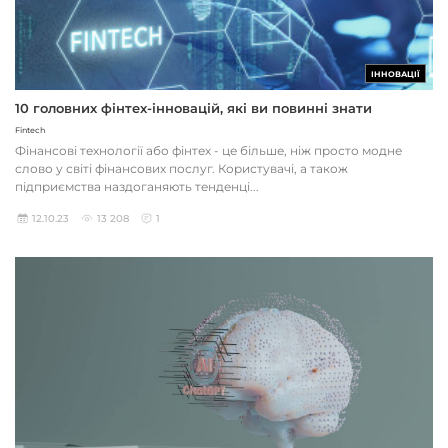
ІННОВАЦІЇ
10 головних фінтех-інновацій, які ви повинні знати
Fintech
Фінансові технології або фінтех - це більше, ніж просто модне
слово у світі фінансових послуг. Користувачі, а також
підприємства наздоганяють тенденці...
12.10.23
13 208
1