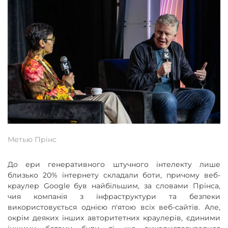
Метью Прінс
До ери генеративного штучного інтелекту лише
близько 20% інтернету складали боти, причому веб-
краулер Google був найбільшим, за словами Прінса,
чия компанія з інфраструктури та безпеки
використовується однією п'ятою всіх веб-сайтів. Але,
окрім деяких інших авторитетних краулерів, єдиними