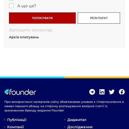
А що це?
ГОЛОСУВАТИ
РЕЗУЛЬТАТ
Залишити коментар
Архів опитувань
При використанні матеріалів сайту обов'язковою умовою є гіперпосилання в
межах першого абзацу на сторінку розташування вихідної статті із
зазначенням бренду видання Founder
Публікації
Диджитал
Компанії
Дослідження