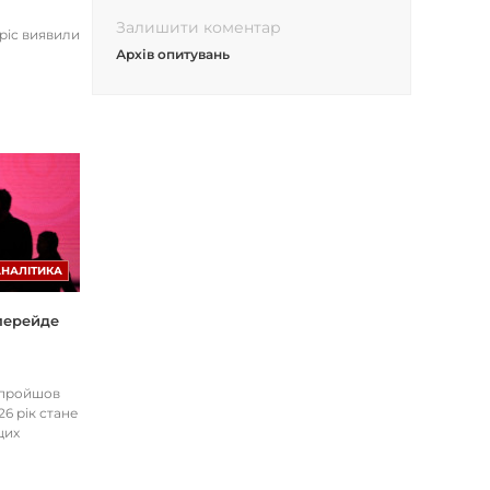
Залишити коментар
opic виявили
Архів опитувань
АНАЛІТИКА
 перейде
І пройшов
26 рік стане
цих