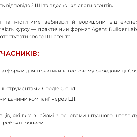
ть відповідей ШІ та вдосконалювати агентів.
 та міститиме вебінари й воркшопи від експер
ивість курсу — практичний формат Agent Builder Lab
отестувати свого ШІ-агента.
ЧАСНИКІВ:
платформи для практики в тестовому середовищі Go
з інструментами Google Cloud;
іми даними компанії через ШІ.
ців, які вже знайомі з основами штучного інтелект
ої робочі процеси.