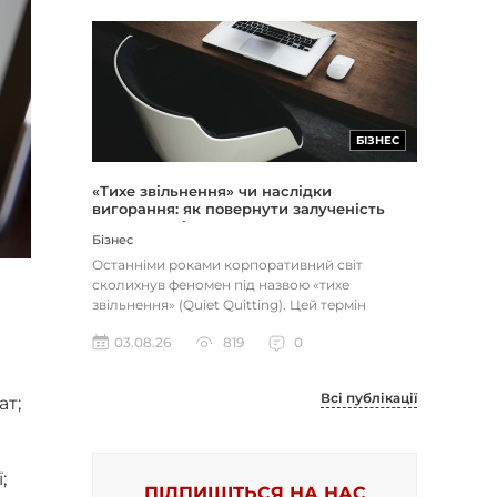
БІЗНЕС
«Тихе звільнення» чи наслідки
вигорання: як повернути залученість
через сенс і мету
Бізнес
Останніми роками корпоративний світ
сколихнув феномен під назвою «тихе
звільнення» (Quiet Quitting). Цей термін
описує поведінку працівників, які свід...
03.08.26
819
0
Всі публікації
ат;
;
ПІДПИШІТЬСЯ НА НАС