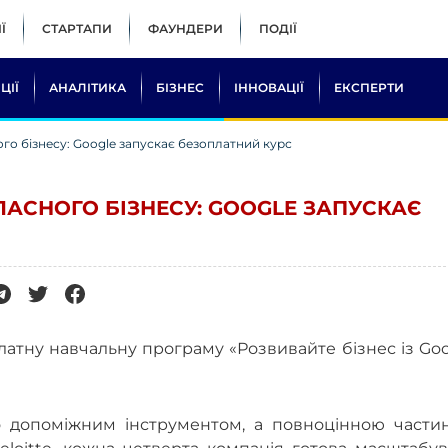
Ї
СТАРТАПИ
ФАУНДЕРИ
ПОДІЇ
ЦІЇ
АНАЛІТИКА
БІЗНЕС
ІННОВАЦІЇ
ЕКСПЕРТИ
го бізнесу: Google запускає безоплатний курс
ЛАСНОГО БІЗНЕСУ: GOOGLE ЗАПУСКАЄ
латну навчальну програму «Розвивайте бізнес із Go
то допоміжним інструментом, а повноцінною части