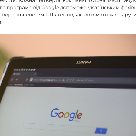
eloitte, кожна четверта компанія готова масштабу
Нова програма від Google допоможе українським фахі
творення систем ШІ-агентів, які автоматизують рут
.