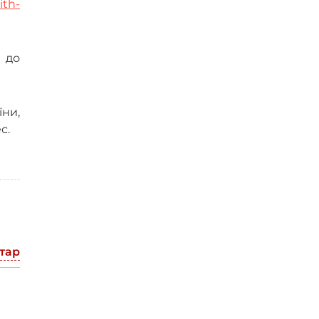
ith-
 до
ни,
с.
тар