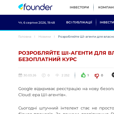
ІНВЕСТОРИ
КОМПАНІ
ВСІ ПУБЛІКАЦІЇ
ІНВЕСТИ
Чт, 6 серпня 2026, 19:48
Головна
Новини
Розробляйте ШІ-агенти для власно
РОЗРОБЛЯЙТЕ ШІ-АГЕНТИ ДЛЯ В
БЕЗОПЛАТНИЙ КУРС
30.03.26
0
2 252
1
0
Google відкриває реєстрацію на нову безоп
Cloud: ера ШІ-агентів».
Сьогодні штучний інтелект стає не прос