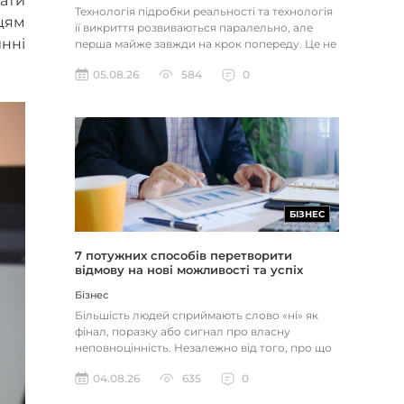
вати
Технологія підробки реальності та технологія
вцям
її викриття розвиваються паралельно, але
инні
перша майже завжди на крок попереду. Це не
метафора, а те, як вл...
05.08.26
584
0
БІЗНЕС
7 потужних способів перетворити
відмову на нові можливості та успіх
Бізнес
Більшість людей сприймають слово «ні» як
фінал, поразку або сигнал про власну
неповноцінність. Незалежно від того, про що
йдеться — відхилене резюме,...
04.08.26
635
0