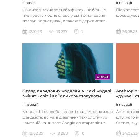
Інновації
Fintech
Під час тес
Фінансові технології або фінтех - це більше,
щось дуже д
ніж просто модне слово у світі фінансових
послуг. Користувачі, а також підприємства
наздоганяють тенденці...
26.05.25
12.10.23
13 237
1
ОГЛЯД
Огляд передових моделей AI : які моделі
Anthropic
змінять світ і як їх використовувати
«думає» ст
Інновації
Інновації
Моделі ШІ розробляються із запаморочливою
Anthropic 
швидкістю всіма, від великих технологічних
штучного ін
компаній на кшталт Google до стартапів на
Sonnet, яку
кшталт OpenAI і Anthrop...
«думала» на
18.02.25
9 288
0
24.02.25