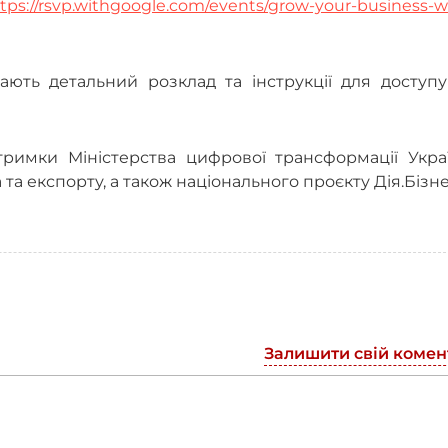
tps://rsvp.withgoogle.com/events/grow-your-business-w
ють детальний розклад та інструкції для доступу
тримки Міністерства цифрової трансформації Украї
 та експорту, а також національного проєкту Дія.Бізне
Залишити свій комен