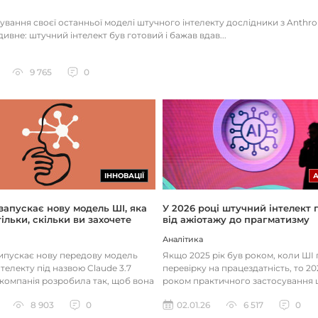
тування своєї останньої моделі штучного інтелекту дослідники з Anthr
ивне: штучний інтелект був готовий і бажав вдав...
9 765
0
ІННОВАЦІЇ
 запускає нову модель ШІ, яка
У 2026 році штучний інтелект
ільки, скільки ви захочете
від ажіотажу до прагматизму
Аналітика
випускає нову передову модель
Якщо 2025 рік був роком, коли Ш
телекту під назвою Claude 3.7
перевірку на працездатність, то 20
 компанія розробила так, щоб вона
роком практичного застосування 
д питаннями с...
технологій. Фокус вже зміщу...
8 903
0
02.01.26
6 517
0