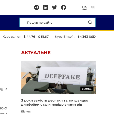
UA
RU
Курс валют:
$ 44,76
€ 51,67
Курс Біткоїн:
64 363 USD
АКТУАЛЬНЕ
ogle
БІЗНЕС
3 роки замість десятиліть: як швидко
дипфейки стали невідрізними від
ною
реальності
Бізнес