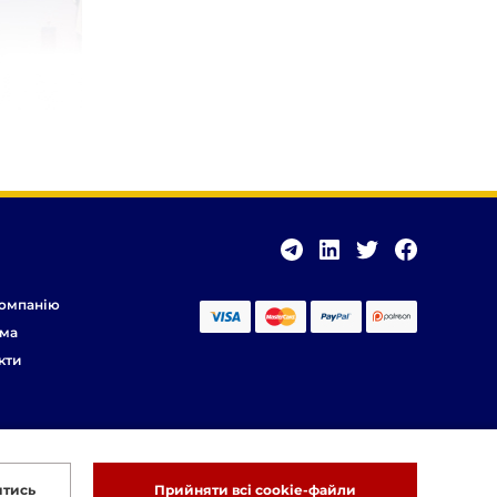
омпанію
ма
кти
итись
Прийняти всі cookie-файли