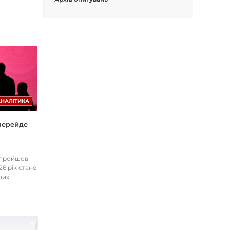
АНАЛІТИКА
 перейде
І пройшов
26 рік стане
цих