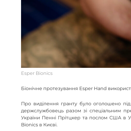
Esper Bionics
Біонічне протезування Esper Hand використ
Про виділення гранту було оголошено під
держслужбовець разом зі спеціальним пр
України Пенні Прітцкер та послом США в У
Bionics в Києві.