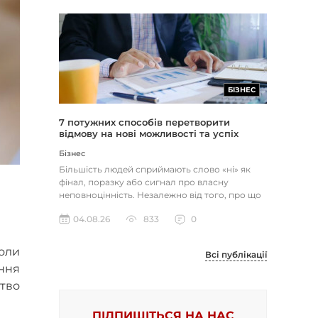
БІЗНЕС
7 потужних способів перетворити
відмову на нові можливості та успіх
Бізнес
Більшість людей сприймають слово «ні» як
фінал, поразку або сигнал про власну
неповноцінність. Незалежно від того, про що
йдеться — відхилене резюме,...
04.08.26
833
0
оли
Всі публікації
ння
цтво
ПІДПИШІТЬСЯ НА НАС