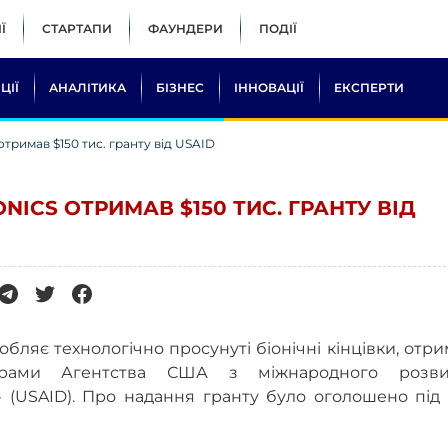
Ї
СТАРТАПИ
ФАУНДЕРИ
ПОДІЇ
ЦІЇ
АНАЛІТИКА
БІЗНЕС
ІННОВАЦІЇ
ЕКСПЕРТИ
отримав $150 тис. гранту від USAID
NICS ОТРИМАВ $150 ТИС. ГРАНТУ ВІД
обляє технологічно просунуті біонічні кінцівки, отр
грами Агентства США з міжнародного розви
 (USAID). Про надання гранту було оголошено під 