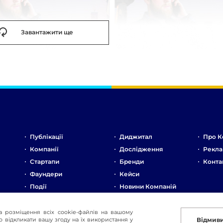
Завантажити ще
Публікації
Диджитал
Про К
Компанії
Дослідження
Рекла
Стартапи
Бренди
Конта
Фаундери
Кейси
Події
Новини Компаній
Ринок
Стартапи
а розміщення всіх cookie-файлів на вашому
 відкликати вашу згоду на їх використання у
Відмив