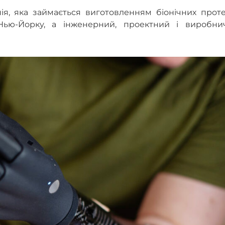
ія, яка займається виготовленням біонічних проте
Нью-Йорку, а інженерний, проектний і виробни