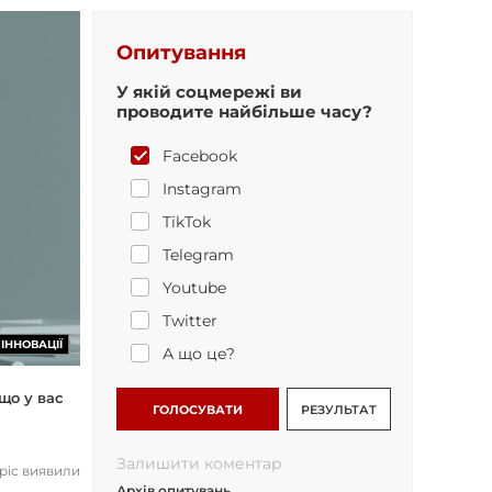
Опитування
У якій соцмережі ви
проводите найбільше часу?
Facebook
Instagram
TikTok
Telegram
Youtube
Twitter
ІННОВАЦІЇ
А що це?
що у вас
ГОЛОСУВАТИ
РЕЗУЛЬТАТ
Залишити коментар
opic виявили
Архів опитувань