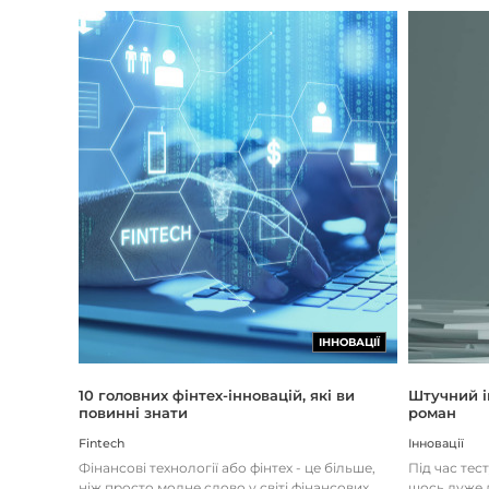
ІННОВАЦІЇ
Штучний і
10 головних фінтех-інновацій, які ви
роман
повинні знати
Інновації
Fintech
Під час тес
Фінансові технології або фінтех - це більше,
щось дуже д
ніж просто модне слово у світі фінансових