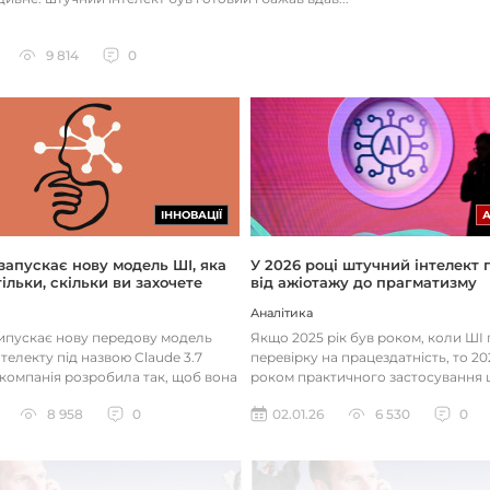
9 814
0
ІННОВАЦІЇ
 запускає нову модель ШІ, яка
У 2026 році штучний інтелект
ільки, скільки ви захочете
від ажіотажу до прагматизму
Аналітика
випускає нову передову модель
Якщо 2025 рік був роком, коли Ш
телекту під назвою Claude 3.7
перевірку на працездатність, то 20
 компанія розробила так, щоб вона
роком практичного застосування 
д питаннями с...
технологій. Фокус вже зміщу...
8 958
0
02.01.26
6 530
0