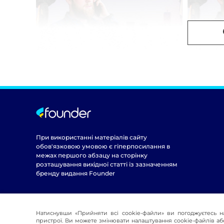
При використанні матеріалів сайту
обов'язковою умовою є гіперпосилання в
межах першого абзацу на сторінку
розташування вихідної статті із зазначенням
бренду видання Founder
Натиснувши «Прийняти всі cookie-файли» ви погоджуєтесь н
пристрої. Ви можете змінювати налаштування cookie-файлів або