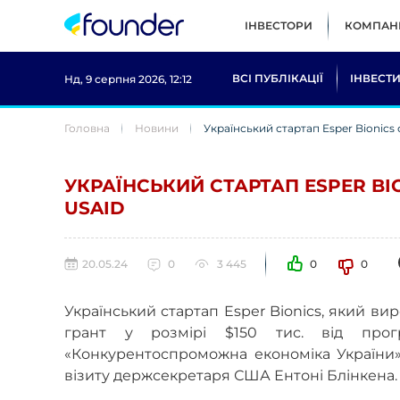
ІНВЕСТОРИ
КОМПАНІ
ВСІ ПУБЛІКАЦІЇ
ІНВЕСТИ
Нд, 9 серпня 2026, 12:12
Головна
Новини
Український стартап Esper Bionics 
УКРАЇНСЬКИЙ СТАРТАП ESPER BIO
USAID
20.05.24
0
3 445
0
0
Український стартап Esper Bionics, який вир
грант у розмірі $150 тис. від про
«Конкурентоспроможна економіка України»
візиту держсекретаря США Ентоні Блінкена.