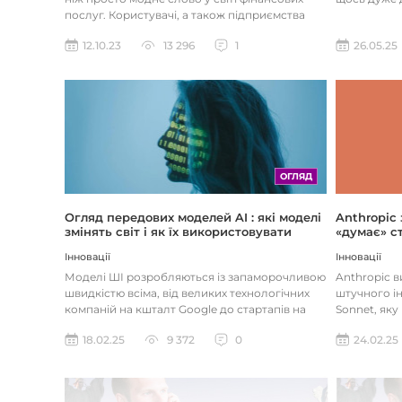
послуг. Користувачі, а також підприємства
наздоганяють тенденці...
26.05.25
12.10.23
13 296
1
ОГЛЯД
Огляд передових моделей AI : які моделі
Anthropic
змінять світ і як їх використовувати
«думає» ст
Інновації
Інновації
Моделі ШІ розробляються із запаморочливою
Anthropic 
швидкістю всіма, від великих технологічних
штучного ін
компаній на кшталт Google до стартапів на
Sonnet, яку
кшталт OpenAI і Anthrop...
«думала» на
18.02.25
9 372
0
24.02.25