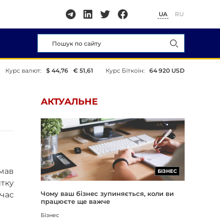
UA
RU
Курс валют:
$ 44,76
€ 51,61
Курс Біткоїн:
64 920 USD
АКТУАЛЬНЕ
имав
БІЗНЕС
тку
Чому ваш бізнес зупиняється, коли ви
час
працюєте ще важче
Бізнес