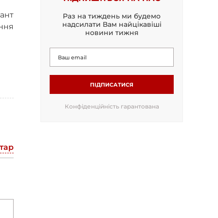
рант
Раз на тиждень ми будемо
надсилати Вам найцікавіші
ання
новини тижня
ПІДПИСАТИСЯ
Конфіденційність гарантована
тар