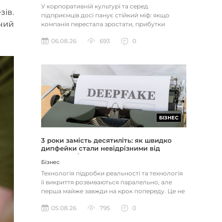
У корпоративній культурі та серед
зів.
підприємців досі панує стійкий міф: якщо
чий
компанія перестала зростати, прибутки
застопорилися або виникли проблеми з...
06.08.26
693
0
БІЗНЕС
3 роки замість десятиліть: як швидко
дипфейки стали невідрізними від
реальності
Бізнес
Технологія підробки реальності та технологія
її викриття розвиваються паралельно, але
перша майже завжди на крок попереду. Це не
метафора, а те, як вл...
05.08.26
795
0