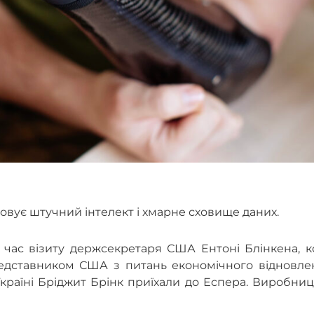
овує штучний інтелект і хмарне сховище даних.
 час візиту держсекретаря США Ентоні Блінкена, к
едставником США з питань економічного відновле
країні Бріджит Брінк приїхали до Еспера. Виробни