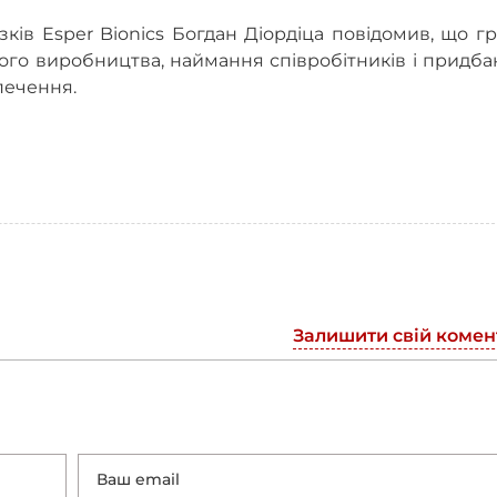
язків Esper Bionics Богдан Діордіца повідомив, що г
ого виробництва, наймання співробітників і придб
печення.
Залишити свій комен