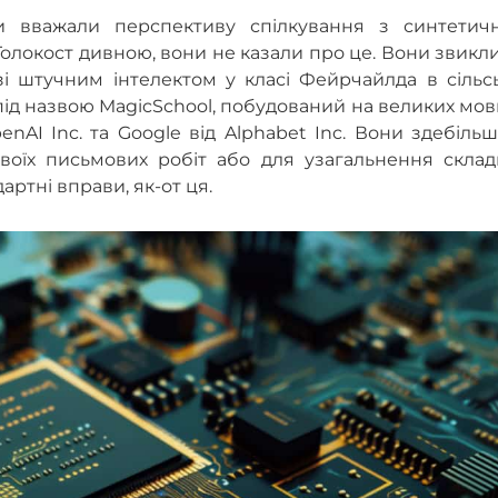
и вважали перспективу спілкування з синтетич
локост дивною, вони не казали про це. Вони звикл
і штучним інтелектом у класі Фейрчайлда в сільсь
під назвою MagicSchool, побудований на великих мо
enAI Inc. та Google від Alphabet Inc. Вони здебіль
воїх письмових робіт або для узагальнення склад
артні вправи, як-от ця.