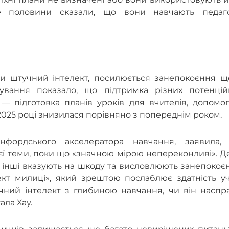
е половини сказали, що вони навчають педаго
и штучний інтелект, посилюється занепокоєння щ
ування показало, що підтримка різних потенцій
— підготовка планів уроків для вчителів, допомог
025 році знизилася порівняно з попереднім роком.
нфордського акселератора навчання, заявила,
ієї теми, поки що «значною мірою непереконливі». Д
; інші вказують на шкоду та висловлюють занепокоє
кт милиці», який зрештою послаблює здатність уч
чний інтелект з глибиною навчання, чи він наспра
ала Хау.