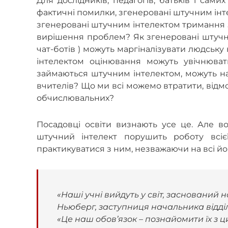
Для дослідників, педагогів, батьків і сам
фактичні помилки, згенеровані штучним інт
згенеровані штучним інтелектом тримання 
вирішення проблем? Як згенеровані штучн
чат-ботів ) можуть маргіналізувати людську
інтелектом оцінювання можуть увічнюват
займаються штучним інтелектом, можуть наж
вчителів? Що ми всі можемо втратити, відм
обчислювальних?
Посадовці освіти визнають усе це. Але в
штучний інтелект порушить роботу всіє
практикуватися з ним, незважаючи на всі йо
«Наші учні вийдуть у світ, заснований н
Ньюберг, заступниця начальника відділу
«Це наш обов’язок – познайомити їх з ц