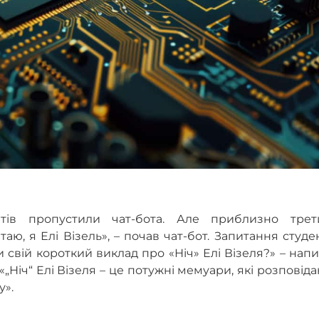
нтів пропустили чат-бота. Але приблизно трет
ю, я Елі Візель», – почав чат-бот. Запитання студе
 свій короткий виклад про «Ніч» Елі Візеля?» – нап
„Ніч“ Елі Візеля – це потужні мемуари, які розповід
у».