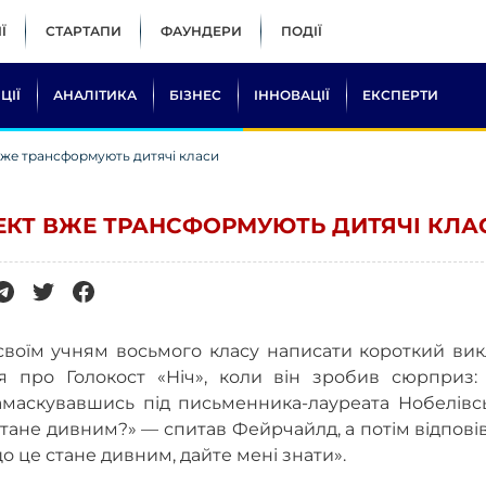
Ї
СТАРТАПИ
ФАУНДЕРИ
ПОДІЇ
ЦІЇ
АНАЛІТИКА
БІЗНЕС
ІННОВАЦІЇ
ЕКСПЕРТИ
 вже трансформують дитячі класи
ЛЕКТ ВЖЕ ТРАНСФОРМУЮТЬ ДИТЯЧІ КЛА
воїм учням восьмого класу написати короткий вик
я про Голокост «Ніч», коли він зробив сюрприз: 
амаскувавшись під письменника-лауреата Нобелівсь
 стане дивним?» — спитав Фейрчайлд, а потім відпові
о це стане дивним, дайте мені знати».