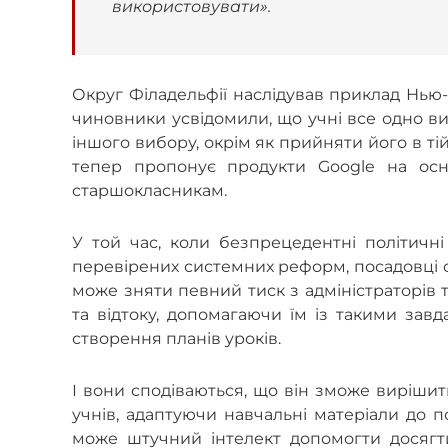
використовувати».
Округ Філадельфії наслідував приклад Нью-
чиновники усвідомили, що учні все одно в
іншого вибору, окрім як прийняти його в ті
тепер пропонує продукти Google на осно
старшокласникам.
У той час, коли безпрецедентні політич
перевірених системних реформ, посадовці о
може зняти певний тиск з адміністраторів 
та відтоку, допомагаючи їм із такими зав
створення планів уроків.
І вони сподіваються, що він зможе вирішит
учнів, адаптуючи навчальні матеріали до п
може штучний інтелект допомогти досягти