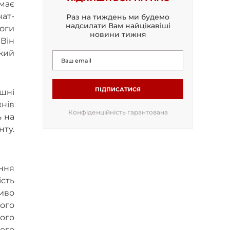
имає
чат-
Раз на тиждень ми будемо
надсилати Вам найцікавіші
моги
новини тижня
Він
який
ПІДПИСАТИСЯ
ашні
нів
Конфіденційність гарантована
 на
нту.
ння
ість
иво
ього
ого
його