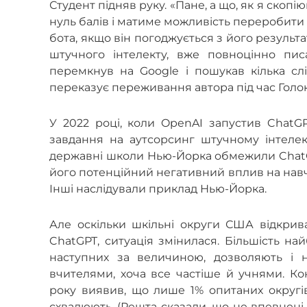
Студент підняв руку. «Пане, а що, як я скопі
нуль балів і матиме можливість переробити
бота, якщо він погоджується з його результ
штучного інтелекту, вже повноцінно пис
перемкнув на Google і пошукав кілька слі
переказує переживання автора під час Голок
У 2022 році, коли OpenAI запустив ChatGP
завдання на аутсорсинг штучному інтелект
державні школи Нью-Йорка обмежили ChatGP
його потенційний негативний вплив на навч
Інші наслідували приклад Нью-Йорка.
Але оскільки шкільні округи США відкрив
ChatGPT, ситуація змінилася. Більшість на
наступних за величиною, дозволяють і 
вчителями, хоча все частіше й учнями. Ко
року виявив, що лише 1% опитаних округі
схвалюють. (Решта сказали, що не впевнені