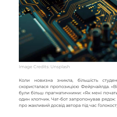
Image Credits: Unsplash
Коли новизна зникла, більшість студе
скористалася пропозицією Фейрчайлда. «Віта
були більш прагматичними: «Як мені почати
один хлопчик. Чат-бот запропонував рядок: «
про жахливий досвід автора під час Голокост