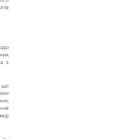
гів
одо
них
а з
 що
еякі
ння,
нів
вді