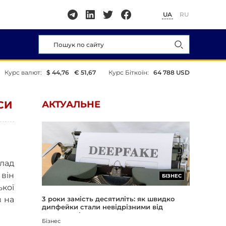
UA
RU
Курс валют:
$ 44,76
€ 51,67
Курс Біткоїн:
64 788 USD
СИ
АКТУАЛЬНЕ
лад
він
БІЗНЕС
кої
в на
3 роки замість десятиліть: як швидко
дипфейки стали невідрізними від
реальності
Бізнес