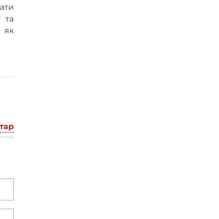
ати
 та
 як
тар