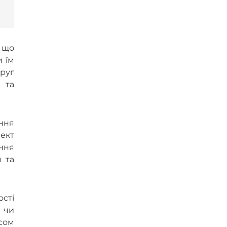
, що
и їм
круг
 та
ння
лект
ання
м та
ості
, чи
сом