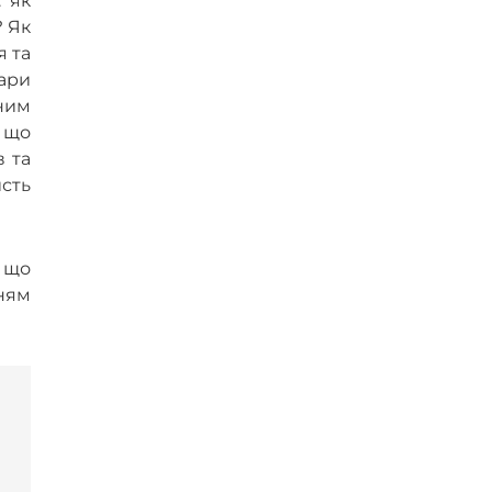
: як
? Як
 та
ари
чним
 що
в та
исть
 що
ням