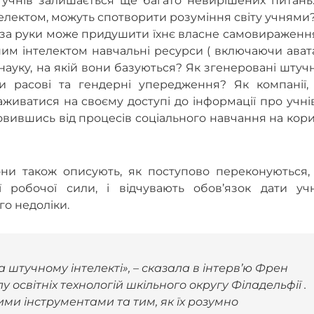
их учнів залишається ще багато невирішених питань
електом, можуть спотворити розуміння світу учнями
за руки може придушити їхнє власне самовираження
им інтелектом навчальні ресурси ( включаючи ават
 науку, на якій вони базуються? Як згенеровані шту
и расові та гендерні упередження? Як компанії,
иватися на своєму доступі до інформації про учні
овившись від процесів соціального навчання на кор
они також описують, як поступово переконуються,
ї робочої сили, і відчувають обов’язок дати уч
го недоліки.
а штучному інтелекті», – сказала в інтерв’ю Френ
 освітніх технологій шкільного округу Філадельфії .
ими інструментами та тим, як їх розумно