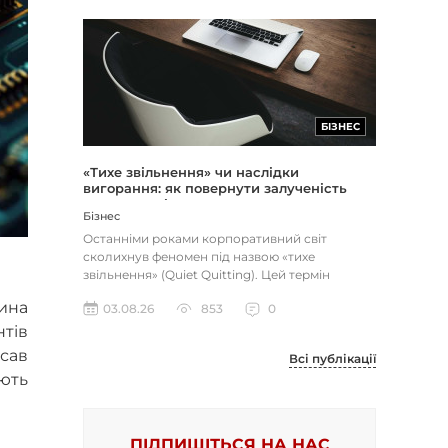
БІЗНЕС
«Тихе звільнення» чи наслідки
вигорання: як повернути залученість
через сенс і мету
Бізнес
Останніми роками корпоративний світ
сколихнув феномен під назвою «тихе
звільнення» (Quiet Quitting). Цей термін
описує поведінку працівників, які свід...
ина
03.08.26
853
0
нтів
исав
Всі публікації
ають
ПІДПИШІТЬСЯ НА НАС