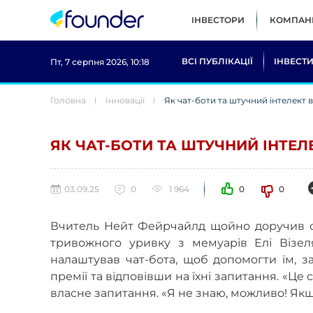
ІНВЕСТОРИ
КОМПАНІ
ВСІ ПУБЛІКАЦІЇ
ІНВЕСТИ
Пт, 7 серпня 2026, 10:18
Головна
Інновації
Як чат-боти та штучний інтелект
ЯК ЧАТ-БОТИ ТА ШТУЧНИЙ ІНТЕ
03.09.25
0
1 964
0
0
Вчитель Нейт Фейрчайлд щойно доручив с
тривожного уривку з мемуарів Елі Візел
налаштував чат-бота, щоб допомогти їм, з
премії та відповівши на їхні запитання. «Це
власне запитання. «Я не знаю, можливо! Якщ