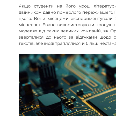
Якщо студенти на його уроці літератур
двійником давно померлого пережившего Го
цього. Вони місяцями експериментували з
місцевості Еванс, використовуючи продукт 
моделях від таких великих компаній, як Op
зверталися до нього за відгуками щодо с
текстів, але іноді траплялися й більш нестанд