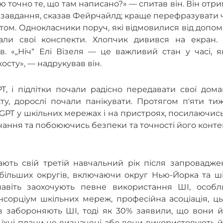
юю точно те, що там написано?» — спитав він. Він отр
 завдання, сказав Фейрчайлд; краще перефразувати 
атом. Однокласники поруч, які відмовилися від допо
али свої конспекти. Хлопчик дивився на екран. 
в. «„Ніч“ Елі Візеля — це важливий стан у часі, 
осту», — надрукував він.
T, і підлітки почали радісно передавати свої дом
у, дорослі почали панікувати. Протягом п'яти тиж
T у шкільних мережах і на пристроях, посилаючись
ання та побоюючись безпеки та точності його конте
ають свій третій навчальний рік після запровадже
йбільших округів, включаючи округ Нью-Йорка та ш
навіть заохочують певне використання ШІ, особл
нсорціум шкільних мереж, професійна асоціація, ц
в забороняють ШІ, тоді як 30% заявили, що вони й
, їхні плани не визначені або вони використовують 