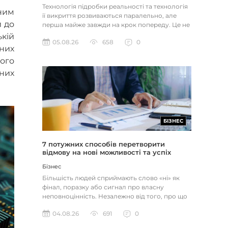
Технологія підробки реальності та технологія
ним
її викриття розвиваються паралельно, але
и до
перша майже завжди на крок попереду. Це не
метафора, а те, як вл...
кій
05.08.26
658
0
вних
шого
них
БІЗНЕС
7 потужних способів перетворити
відмову на нові можливості та успіх
Бізнес
Більшість людей сприймають слово «ні» як
фінал, поразку або сигнал про власну
неповноцінність. Незалежно від того, про що
йдеться — відхилене резюме,...
04.08.26
691
0