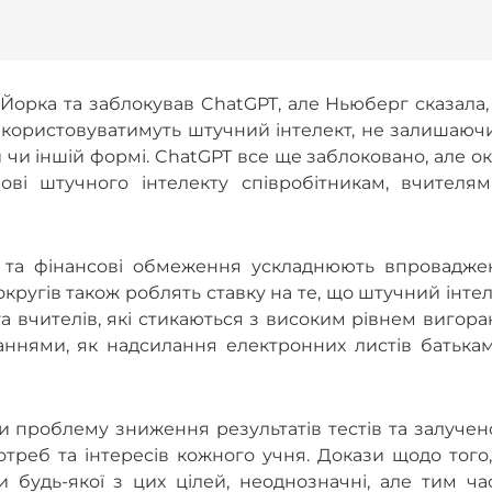
Йорка та заблокував ChatGPT, але Ньюберг сказала
икористовуватимуть штучний інтелект, не залишаюч
й чи іншій формі. ChatGPT все ще заблоковано, але о
ві штучного інтелекту співробітникам, вчителям
ні та фінансові обмеження ускладнюють впровадже
кругів також роблять ставку на те, що штучний інте
та вчителів, які стикаються з високим рівнем вигор
даннями, як надсилання електронних листів батька
и проблему зниження результатів тестів та залучен
отреб та інтересів кожного учня. Докази щодо того
 будь-якої з цих цілей, неоднозначні, але тим ча