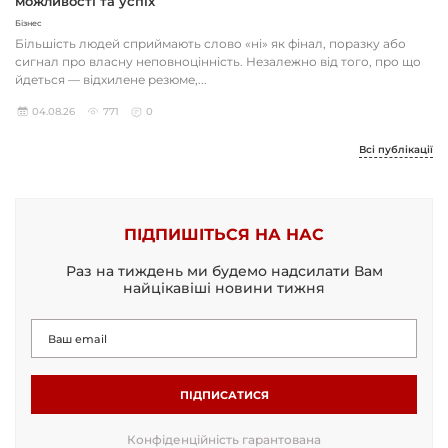
можливості та успіх
Бізнес
Більшість людей сприймають слово «ні» як фінал, поразку або
сигнал про власну неповноцінність. Незалежно від того, про що
йдеться — відхилене резюме,...
04.08.26
771
0
Всі публікації
ПІДПИШІТЬСЯ НА НАС
Раз на тиждень ми будемо надсилати Вам
найцікавіші новини тижня
ПІДПИСАТИСЯ
Конфіденційність гарантована