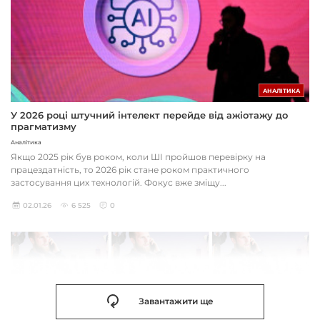
АНАЛІТИКА
У 2026 році штучний інтелект перейде від ажіотажу до
прагматизму
Аналітика
Якщо 2025 рік був роком, коли ШІ пройшов перевірку на
працездатність, то 2026 рік стане роком практичного
застосування цих технологій. Фокус вже зміщу...
02.01.26
6 525
0
Завантажити ще