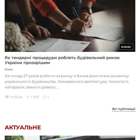
БІЗНЕС
Як тендерні процедури роблять будівельний ринок
України прозорішим
Бізнес
За понад 27 років роботи на ринку я бачив різні етапи розвитку
українського будівництва. Змінювалися архітектура, технології,
матеріали, вимоги девело...
21.05.26
1 027
1
Всі публікації
АКТУАЛЬНЕ