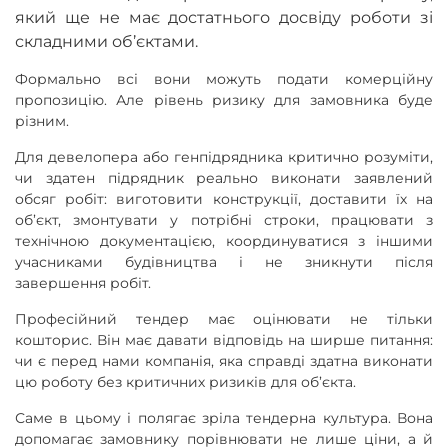
який ще не має достатнього досвіду роботи зі
складними об’єктами.
Формально всі вони можуть подати комерційну
пропозицію. Але рівень ризику для замовника буде
різним.
Для девелопера або генпідрядника критично розуміти,
чи здатен підрядник реально виконати заявлений
обсяг робіт: виготовити конструкції, доставити їх на
об’єкт, змонтувати у потрібні строки, працювати з
технічною документацією, координуватися з іншими
учасниками будівництва і не зникнути після
завершення робіт.
Професійний тендер має оцінювати не тільки
кошторис. Він має давати відповідь на ширше питання:
чи є перед нами компанія, яка справді здатна виконати
цю роботу без критичних ризиків для об’єкта.
Саме в цьому і полягає зріла тендерна культура. Вона
допомагає замовнику порівнювати не лише ціни, а й