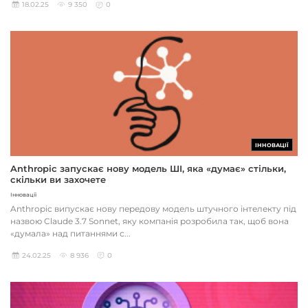
18.02.25
9 350
0
ІННОВАЦІЇ
Anthropic запускає нову модель ШІ, яка «думає» стільки,
скільки ви захочете
Інновації
Anthropic випускає нову передову модель штучного інтелекту під
назвою Claude 3.7 Sonnet, яку компанія розробила так, щоб вона
«думала» над питаннями с...
24.02.25
8 936
0