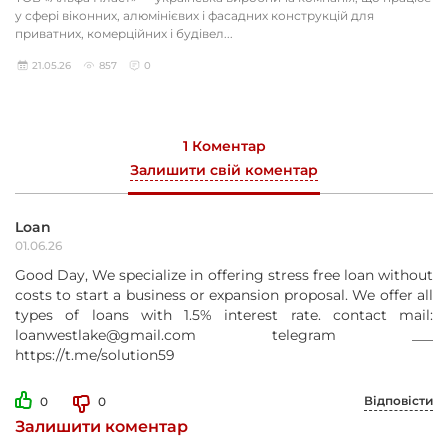
у сфері віконних, алюмінієвих і фасадних конструкцій для
приватних, комерційних і будівел...
21.05.26
857
0
1 Коментар
Залишити свій коментар
Loan
01.06.26
Good Day, We specialize in offering stress free loan without
costs to start a business or expansion proposal. We offer all
types of loans with 1.5% interest rate. contact mail:
loanwestlake@gmail.com telegram ___
https://t.me/solution59
Відповісти
0
0
Залишити коментар