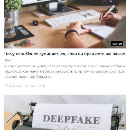
БІЗНЕС
Чому ваш бізнес зупиняється, коли ви працюєте ще важче
Бізнес
У корпоративній культурі та серед підприємців досі панує стійкий
міф: якщо компанія перестала зростати, прибутки застопорилися
або виникли проблеми з...
06.08.26
605
0