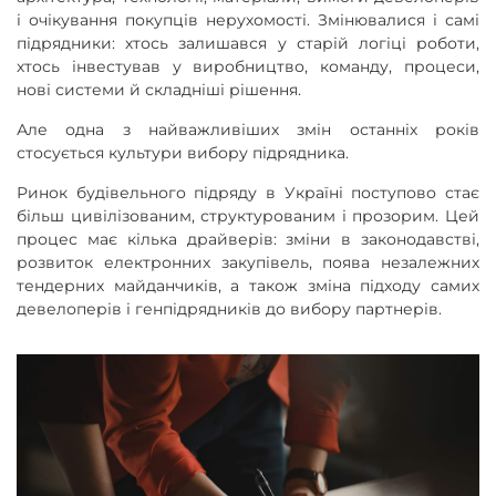
і очікування покупців нерухомості. Змінювалися і самі
підрядники: хтось залишався у старій логіці роботи,
хтось інвестував у виробництво, команду, процеси,
нові системи й складніші рішення.
Але одна з найважливіших змін останніх років
стосується культури вибору підрядника.
Ринок будівельного підряду в Україні поступово стає
більш цивілізованим, структурованим і прозорим. Цей
процес має кілька драйверів: зміни в законодавстві,
розвиток електронних закупівель, поява незалежних
тендерних майданчиків, а також зміна підходу самих
девелоперів і генпідрядників до вибору партнерів.