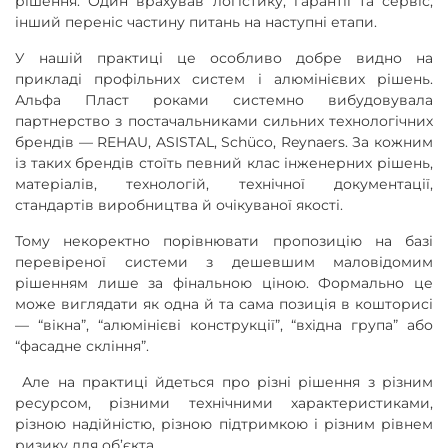
рішення. Один врахував логістику, гарантії та сервіс,
інший переніс частину питань на наступні етапи.
У нашій практиці це особливо добре видно на
прикладі профільних систем і алюмінієвих рішень.
Альфа Пласт роками системно вибудовувала
партнерство з постачальниками сильних технологічних
брендів — REHAU, ASISTAL, Schüco, Reynaers. За кожним
із таких брендів стоїть певний клас інженерних рішень,
матеріалів, технологій, технічної документації,
стандартів виробництва й очікуваної якості.
Тому некоректно порівнювати пропозицію на базі
перевіреної системи з дешевшим маловідомим
рішенням лише за фінальною ціною. Формально це
може виглядати як одна й та сама позиція в кошторисі
— “вікна”, “алюмінієві конструкції”, “вхідна група” або
“фасадне скління”.
Але на практиці йдеться про різні рішення з різним
ресурсом, різними технічними характеристиками,
різною надійністю, різною підтримкою і різним рівнем
ризику для об’єкта.