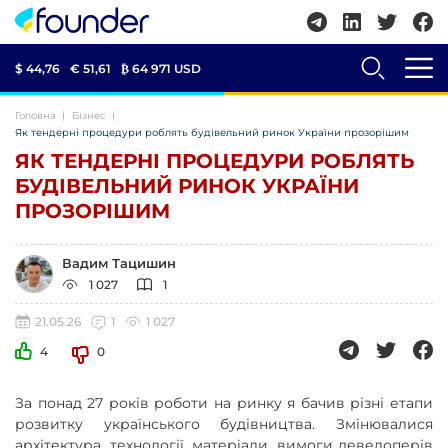
$ 44,76
€ 51,61
₿
64 971 USD
Головна
Бізнес
Як тендерні процедури роблять будівельний ринок України прозорішим
ЯК ТЕНДЕРНІ ПРОЦЕДУРИ РОБЛЯТЬ
БУДІВЕЛЬНИЙ РИНОК УКРАЇНИ
ПРОЗОРІШИМ
Вадим Тацишин
1 027
1
21.05.26
1
1 027
4
0
За понад 27 років роботи на ринку я бачив різні етапи
розвитку українського будівництва. Змінювалися
архітектура, технології, матеріали, вимоги девелоперів