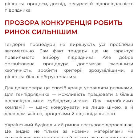
рішення, процеси, досвід, ресурси й відповідальність
підрядника.
ПРОЗОРА КОНКУРЕНЦІЯ РОБИТЬ
РИНОК СИЛЬНІШИМ
Тендерні процедури не вирішують усі проблеми
автоматично. Сам факт тендеру ще не гарантує
правильного вибору підрядника. Але добре
організована процедура допомагає зменшити
хаотичність, зробити критерії зрозумілішими, а
рішення більш обґрунтованим.
Для девелопера це спосіб краще управляти ризиками.
Для генпідрядника — можливість працювати з більш
відповідальними субпідрядниками. Для виробничих
компаній — шанс конкурувати не лише ціною, а й
досвідом, якістю, процесами й відповідальністю.
Український будівельний ринок поступово дорослішає.
Це видно не тільки за новими матеріалами чи
сучаснішою архітектурою, а й за тим, як учасники ринку