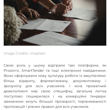
Image Credits: Unsplash
Свою роль у цьому відіграли такі платформи, як
Prozorro, SmartTender та інші електронні майданчики.
Вони сформували нову культуру роботи із закупівлями:
більш відкриту, формалізовану, документовану і
зрозумілу для всіх учасників. І хоча приватний
девелопмент має свою специфіку, загальна логіка
поступово поширилася і на комерційні тендери:
замовники хочуть більшої прозорості, порівнюваності
пропозицій і рівних правил для всіх учасників.