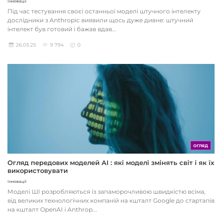
Інновації
Під час тестування своєї останньої моделі штучного інтелекту
дослідники з Anthropic виявили щось дуже дивне: штучний
інтелект був готовий і бажав вдав...
26.05.25
9 794
0
ОГЛЯД
Огляд передових моделей AI : які моделі змінять світ і як їх
використовувати
Інновації
Моделі ШІ розробляються із запаморочливою швидкістю всіма,
від великих технологічних компаній на кшталт Google до стартапів
на кшталт OpenAI і Anthrop...