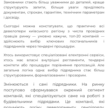
Замовники стають більш уважними до деталей, краще
структурують запити, більше уваги приділяють
документам, строкам, гарантіям, технічним параметрам
і досвіду.
Сьогодні можна констатувати, що практично всі
девелопери київського регіону з числа провідних
гравців ринку — умовно кажучи, топ-20 компаній —
здійснюють вибір ключових постачальників і
підрядників через тендерні процедури.
Хтось використовує спеціалізовані електронні сервіси,
хтось має власні внутрішні регламенти, тендерні
комітети або процедури порівняння пропозицій. Але
загальна логіка одна: вибір підрядника стає більш
структурованим, формалізованим і прозорим.
Змінюються і самі підрядники. На ринку
поступово сформувався окремий сегмент
компаній, які спеціалізуються саме на роботі з
будівельними підрядами. Це компанії, які
розуміють логіку девелопменту, генпідряду,