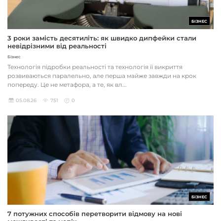
БІЗНЕС
3 роки замість десятиліть: як швидко дипфейки стали
невідрізними від реальності
Бізнес
Технологія підробки реальності та технологія її викриття
розвиваються паралельно, але перша майже завжди на крок
попереду. Це не метафора, а те, як вл...
05.08.26
751
0
БІЗНЕС
7 потужних способів перетворити відмову на нові