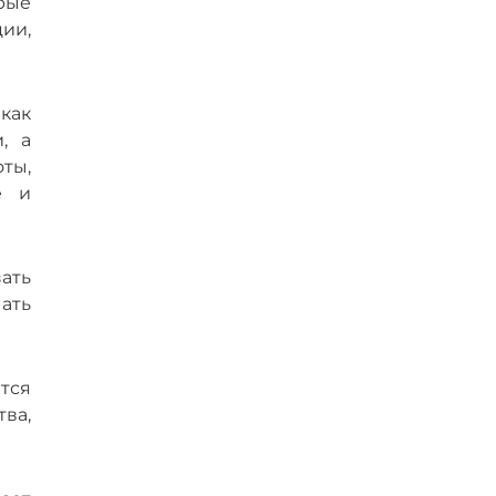
рые
ии,
как
, а
ты,
е и
зать
чать
тся
тва,