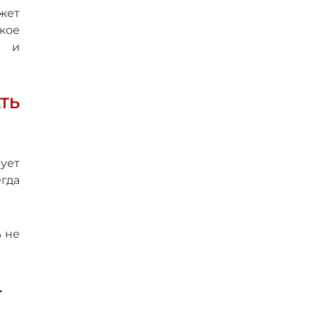
жет
кое
ы и
ТЬ
ует
гда
 не
.