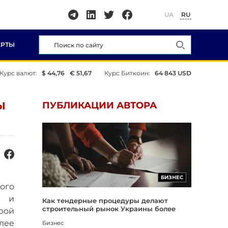
UA
RU
ЕРТЫ
Курс валют:
$ 44,76
€ 51,67
Курс Биткоин:
64 843 USD
Ы
ПУБЛИКАЦИИ АВТОРА
БИЗНЕС
ого
в и
Как тендерные процедуры делают
строительный рынок Украины более
рой
прозрачным
лее
Бизнес