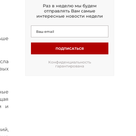
Раз в неделю мы будем
отправлять Вам самые
интересные новости недели
ьше
ПОДПИСАТЬСЯ
сла
Конфиденциальность
гарантирована
вых
ные
щая
м и
ий,