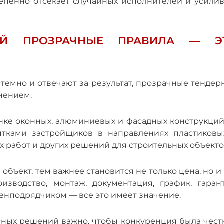
епенно отсекает случайных исполнителей и усилив
ИЙ ПРОЗРАЧНЫЕ ПРАВИЛА — Э
стемно и отвечают за результат, прозрачные тенде
нением.
ынке оконных, алюминиевых и фасадных конструкций
ятками застройщиков в направлениях пластиковы
х работ и других решений для строительных объекто
объект, тем важнее становится не только цена, но и
изводство, монтаж, документация, график, гарант
генподрядчиком — все это имеет значение.
сных решений важно, чтобы конкуренция была чест