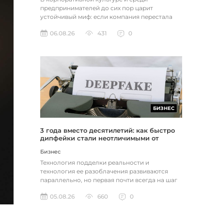
предпринимателей до сих пор царит
устойчивый миф: если компания перестала
расти, доходы застопорились или возникли
06.08.26
431
0
пр...
БИЗНЕС
3 года вместо десятилетий: как быстро
дипфейки стали неотличимыми от
реальности
Бизнес
Технология подделки реальности и
технология ее разоблачения развиваются
параллельно, но первая почти всегда на шаг
впереди. Это не метафора, а то, как...
05.08.26
660
0