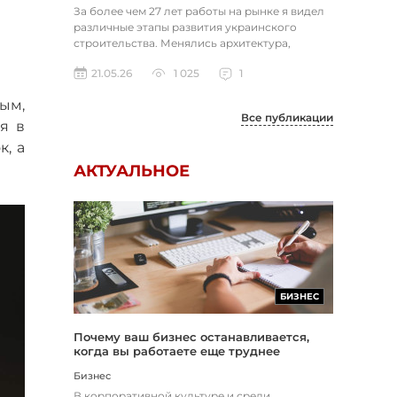
За более чем 27 лет работы на рынке я видел
различные этапы развития украинского
строительства. Менялись архитектура,
технологии, материалы, требовани...
21.05.26
1 025
1
ым,
Все публикации
я в
, а
АКТУАЛЬНОЕ
БИЗНЕС
Почему ваш бизнес останавливается,
когда вы работаете еще труднее
Бизнес
В корпоративной культуре и среди