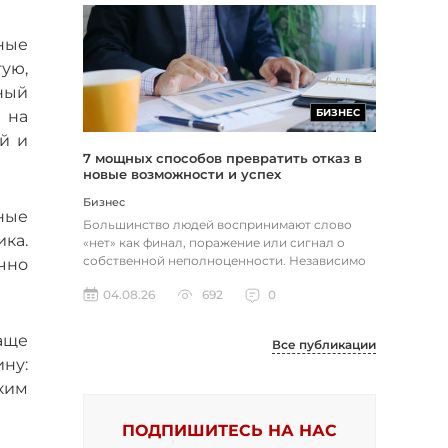
ные
ую,
ный
БИЗНЕС
 на
й и
7 мощных способов превратить отказ в
новые возможности и успех
Бизнес
ные
Большинство людей воспринимают слово
ка.
«нет» как финал, поражение или сигнал о
собственной неполноценности. Независимо
чно
от того, о чем идет речь — отклон...
04.08.26
692
0
аще
Все публикации
ну:
аким
ПОДПИШИТЕСЬ НА НАС