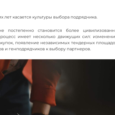
 лет касается культуры выбора подрядчика.
не постепенно становится более цивилизованн
процесс имеет несколько движущих сил: изменени
акупок, появление независимых тендерных площадок
в и генподрядчиков к выбору партнеров.