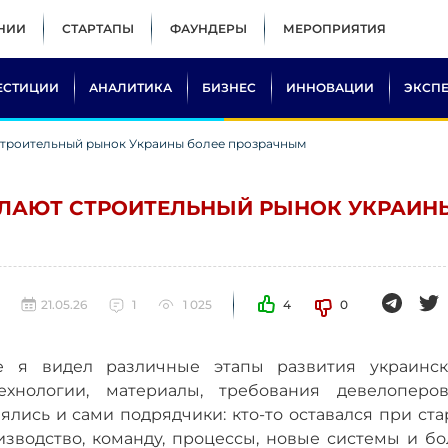
НИИ
СТАРТАПЫ
ФАУНДЕРЫ
МЕРОПРИЯТИЯ
ЕСТИЦИИ
АНАЛИТИКА
БИЗНЕС
ИННОВАЦИИ
ЭКСП
строительный рынок Украины более прозрачным
ЕЛАЮТ СТРОИТЕЛЬНЫЙ РЫНОК УКРАИН
21.05.26
1
1 025
4
0
 я видел различные этапы развития украинск
технологии, материалы, требования девелоперо
лись и сами подрядчики: кто-то оставался при ста
изводство, команду, процессы, новые системы и бо