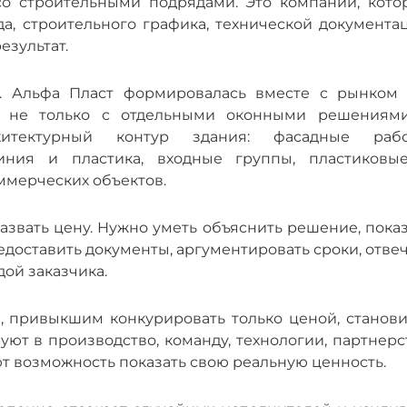
о строительными подрядами. Это компании, кото
а, строительного графика, технической документац
езультат.
. Альфа Пласт формировалась вместе с рынком 
м не только с отдельными оконными решениями
итектурный контур здания: фасадные рабо
иния и пластика, входные группы, пластиковы
ммерческих объектов.
азвать цену. Нужно уметь объяснить решение, пока
едоставить документы, аргументировать сроки, отве
дой заказчика.
, привыкшим конкурировать только ценой, станови
ют в производство, команду, технологии, партнерс
т возможность показать свою реальную ценность.