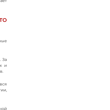
ает
ТО
рные
. За
х и
в.
 вся
ии,
ной